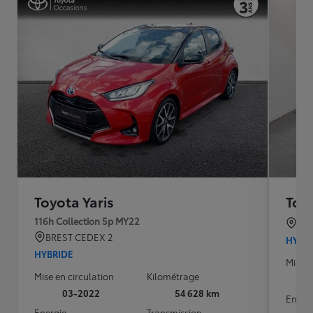
Toyota Yaris
Toyo
116h Collection 5p MY22
ST 
BREST CEDEX 2
HYBR
HYBRIDE
Mise e
Mise en circulation
Kilométrage
03-2022
54 628 km
Energ
Energie
Transmission