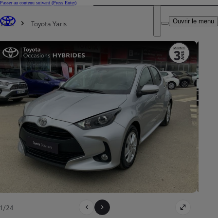
Passer au contenu suivant
(Press Enter)
DEALER NAME
Vous êtes ici
:
Ouvrir le menu
Trouvez un partenaire Toyota
Yaris
Toyota Yaris
1/24