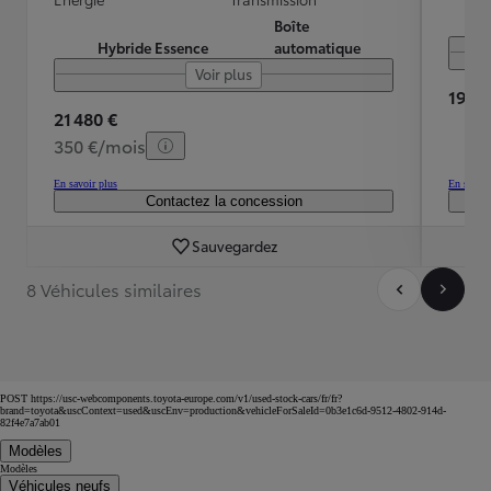
Boîte
Hybride Essence
automatique
Voir plus
19 30
21 480 €
350 €/mois
En savoir plus
En savoir
Contactez la concession
Sauvegardez
8 Véhicules similaires
POST https://usc-webcomponents.toyota-europe.com/v1/used-stock-cars/fr/fr?
brand=toyota&uscContext=used&uscEnv=production&vehicleForSaleId=0b3e1c6d-9512-4802-914d-
82f4e7a7ab01
Modèles
Modèles
Véhicules neufs