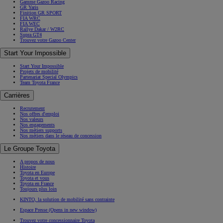
Gamme Gazoo Racing
GR Yaris
Finition GR SPORT
FIA WRC
FIA WEC
Rallye Dakar / W2RC
Supra GT4
Trouvez votre Gazoo Center
Start Your Impossible
Start Your Impossible
Projets de mobilité
Partenariat Special Olympics
Team Toyota France
Carrières
Recrutement
Nos offres d'emploi
Nos valeurs
Nos engagements
Nos métiers supports
Nos métiers dans le réseau de concession
Le Groupe Toyota
A propos de nous
Histoire
Toyota en Europe
Toyota et vous
Toyota en France
Toujours plus loin
KINTO, la solution de mobilité sans contrainte
Espace Presse
(Opens in new window)
Trouvez votre concessionnaire Toyota