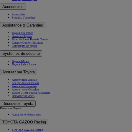
Accessoires
Accessoires
Produits d'entretien
Assistance & Garanties
Toyota Assistance
Garanties Toyota
Bilan de Santé Batterie Toyota
Garantie Confort Extracare
Campagnes de rappel
Systèmes de sécurité
Toyota T-Mate
Toyota Safety Sense
Assurer ma Toyota
Assurer mon véhicule
Les options sur-mesure
Assurance Connectée
Assurer votre Occasion
Espace Client Toyota Assurances
Demander un devis
Découvrez Toyota
Découvrez Toyota
Actualités et évènements
TOYOTA GAZOO Racing
TOYOTA GAZOO Racing