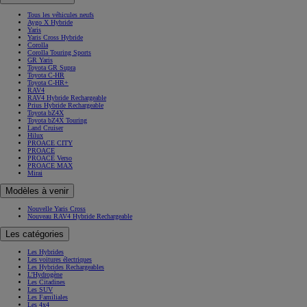
Tous les véhicules neufs
Aygo X Hybride
Yaris
Yaris Cross Hybride
Corolla
Corolla Touring Sports
GR Yaris
Toyota GR Supra
Toyota C-HR
Toyota C-HR+
RAV4
RAV4 Hybride Rechargeable
Prius Hybride Rechargeable
Toyota bZ4X
Toyota bZ4X Touring
Land Cruiser
Hilux
PROACE CITY
PROACE
PROACE Verso
PROACE MAX
Mirai
Modèles à venir
Nouvelle Yaris Cross
Nouveau RAV4 Hybride Rechargeable
Les catégories
Les Hybrides
Les voitures électriques
Les Hybrides Rechargeables
L'Hydrogène
Les Citadines
Les SUV
Les Familiales
Les 4x4