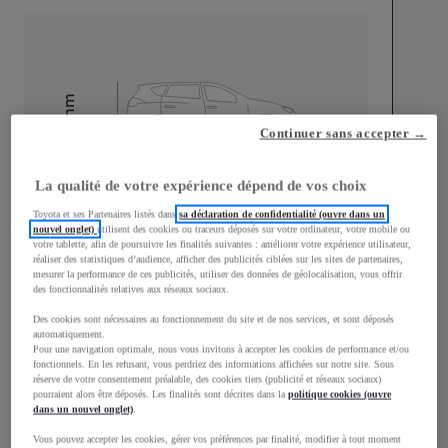
mm
Continuer sans accepter →
1 500
Hauteur
La qualité de votre expérience dépend de vos choix
Longueur
3 940
mm
Toyota et ses Partenaires listés dans
sa déclaration de confidentialité (ouvre dans un
nouvel onglet)
utilisent des cookies ou traceurs déposés sur votre ordinateur, votre mobile ou
votre tablette, afin de poursuivre les finalités suivantes : améliorer votre expérience utilisateur,
réaliser des statistiques d’audience, afficher des publicités ciblées sur les sites de partenaires,
mesurer la performance de ces publicités, utiliser des données de géolocalisation, vous offrir
des fonctionnalités relatives aux réseaux sociaux.
Des cookies sont nécessaires au fonctionnement du site et de nos services, et sont déposés
automatiquement.
Largeur
1 745
mm
Pour une navigation optimale, nous vous invitons à accepter les cookies de performance et/ou
fonctionnels. En les refusant, vous perdriez des informations affichées sur notre site. Sous
réserve de votre consentement préalable, des cookies tiers (publicité et réseaux sociaux)
pourraient alors être déposés. Les finalités sont décrites dans la
politique cookies (ouvre
dans un nouvel onglet)
.
Consommation mixte
Vous pouvez accepter les cookies, gérer vos préférences par finalité, modifier à tout moment