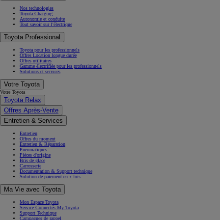
Nos technologies
Toyota Charging
Autonomie et conduite
Tout savoir sur l’électrique
Toyota Professional
Toyota pour les professionnels
Offres Location longue durée
Offres utilitaires
Gamme électrifiée pour les professionnels
Solutions et services
Votre Toyota
Votre Toyota
Toyota Relax
Offres Après-Vente
Entretien & Services
Entretien
Offres du moment
Entretien & Réparation
Pneumatiques
Pièces d'origine
Bris de glace
Carrosserie
Documentation & Support technique
Solution de paiement en x fois
Ma Vie avec Toyota
Mon Espace Toyota
Service Connectés My Toyota
Support Technique
Campagnes de rappel