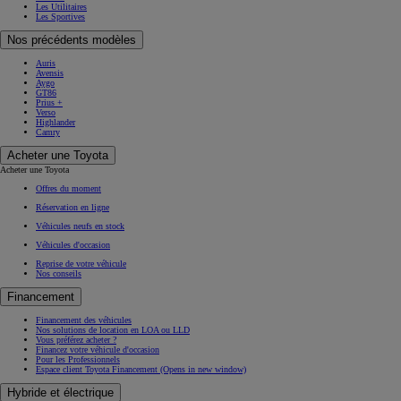
Les Utilitaires
Les Sportives
Nos précédents modèles
Auris
Avensis
Aygo
GT86
Prius +
Verso
Highlander
Camry
Acheter une Toyota
Acheter une Toyota
Offres du moment
Réservation en ligne
Véhicules neufs en stock
Véhicules d'occasion
Reprise de votre véhicule
Nos conseils
Financement
Financement des véhicules
Nos solutions de location en LOA ou LLD
Vous préférez acheter ?
Financez votre véhicule d'occasion
Pour les Professionnels
Espace client Toyota Financement
(Opens in new window)
Hybride et électrique