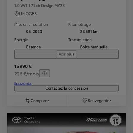
1.0 VVT-i 72ch Design MY23
LIMOGES
Mise en circulation
Kilométrage
05-2023
23 591 km
Energie
Transmission
Essence
Boîte manuelle
Voir plus
15 990 €
226 €/mois
En savoir plus
Contactez la concession
Comparez
Sauvegardez