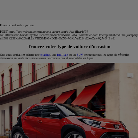
Forced client side injection
POST https://usc-webcomponents.toyota-europe.com/v1/car-filter/fr/fr?
carFilter=used&brand=toyota&uscEnv=production&useGlobalStore=true&sortOrder=published&utm
uIrZ8SK238Kn6x2OwfL2isPTEXM0MwD0BvOsZGv7GXbVu52B_rl2xoCnw4QAvD_BwE
Trouvez votre type de voiture d’occasion
Que vous souhaitiez acheter une
citadine
, une
familiale
ou un
SUV
, retrouvez tous les types de véhicules
d’occasion en vente dans notre réseau de concessions et réservables en ligne.