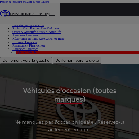
Passer au contenu suivant
(Press Enter)
...
Trouvez un partenaire Toyota
Voiture d'occasion
Présentation
Présentation
Rachats Cash
Rachats ExtraOrdinaires
Offres & Actualités
Offres & Actualités
Avantages
Avantages
Réservation en ligne
Réservation en ligne
Livraison
Livraison
Financement
Financement
Assurance
Assurance
Hybride
Hybride
Défilement vers la gauche
Défilement vers la droite
Véhicules d'occasion (toutes
marques)
Ne manquez pas l'occasion idéale : Réservez-la
facilement en ligne.