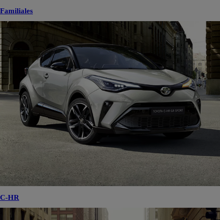
Familiales
C-HR