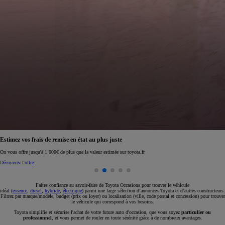
Réservez en ligne votre occasion pour 1€ seulement
Réservez en ligne
Faites confiance au savoir-faire de Toyota Occasions pour trouver le véhicule
idéal (
essence
,
diesel
,
hybride
,
électrique
) parmi une large sélection d’annonces Toyota et d’autres constructeurs.
Filtrez par marque/modèle, budget (prix ou loyer) ou localisation (ville, code postal et concession) pour trouver
le véhicule qui correspond à vos besoins.
Toyota simplifie et sécurise l'achat de votre future auto d'occasion, que vous soyez
particulier ou
professionnel
, et vous permet de rouler en toute sérénité grâce à de nombreux avantages.