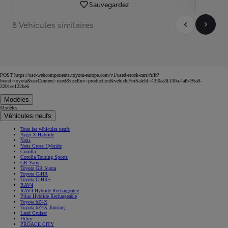
Sauvegardez
8 Véhicules similaires
POST https://usc-webcomponents.toyota-europe.com/v1/used-stock-cars/fr/fr?
brand=toyota&uscContext=used&uscEnv=production&vehicleForSaleId=43f0aa3f-f30a-4afb-95a8-
3201ee122be6
Modèles
Modèles
Véhicules neufs
Tous les véhicules neufs
Aygo X Hybride
Yaris
Yaris Cross Hybride
Corolla
Corolla Touring Sports
GR Yaris
Toyota GR Supra
Toyota C-HR
Toyota C-HR+
RAV4
RAV4 Hybride Rechargeable
Prius Hybride Rechargeable
Toyota bZ4X
Toyota bZ4X Touring
Land Cruiser
Hilux
PROACE CITY