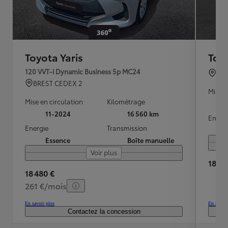
Toyota Yaris
Toyo
120 VVT-i Dynamic Business 5p MC24
ST 
BREST CEDEX 2
Mise e
Mise en circulation
Kilométrage
11-2024
16 560 km
Energ
Energie
Transmission
Essence
Boîte manuelle
Voir plus
18 25
18 480 €
261 €/mois
En savoir plus
En savoir
Contactez la concession