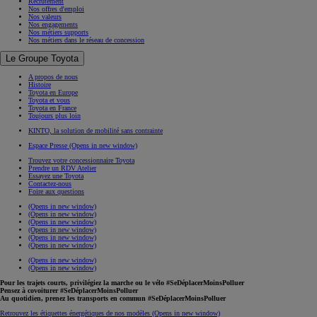
Recrutement
Nos offres d'emploi
Nos valeurs
Nos engagements
Nos métiers supports
Nos métiers dans le réseau de concession
Le Groupe Toyota
A propos de nous
Histoire
Toyota en Europe
Toyota et vous
Toyota en France
Toujours plus loin
KINTO, la solution de mobilité sans contrainte
Espace Presse
(Opens in new window)
Trouvez votre concessionnaire Toyota
Prendre un RDV Atelier
Essayez une Toyota
Contactez-nous
Foire aux questions
(Opens in new window)
(Opens in new window)
(Opens in new window)
(Opens in new window)
(Opens in new window)
(Opens in new window)
(Opens in new window)
(Opens in new window)
Pour les trajets courts, privilégiez la marche ou le vélo #SeDéplacerMoinsPolluer
Pensez à covoiturer #SeDéplacerMoinsPolluer
Au quotidien, prenez les transports en commun #SeDéplacerMoinsPolluer
Retrouvez les étiquettes énergétiques de nos modèles
(Opens in new window)