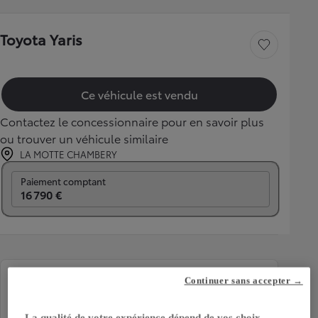
Toyota Yaris
Sauvegarder le véh
Ce véhicule est vendu
Contactez le concessionnaire pour en savoir plus
ou trouver un véhicule similaire
LA MOTTE CHAMBERY
Prix mensuel
Paiement comptant
16 790 €
Continuer sans accepter →
Mise en circulation
Kilométrage
09-2023
15 992 km
La qualité de votre expérience dépend de vos choix