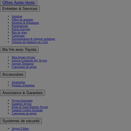
Offres Après-Vente
Entretien & Services
Entretien
Offres du moment
Entretien & Réparation
Pneumatiques
Pièces d'origine
Bris de glace
Carrosserie
Documentation & Support technique
Solution de paiement en x fois
Ma Vie avec Toyota
Mon Espace Toyota
Service Connectés My Toyota
Support Technique
Campagnes de rappel
Accessoires
Accessoires
Produits d'entretien
Assistance & Garanties
Toyota Assistance
Garanties Toyota
Bilan de Santé Batterie Toyota
Garantie Confort Extracare
Campagnes de rappel
Systèmes de sécurité
Toyota T-Mate