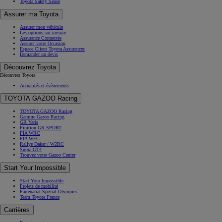
Toyota Safety Sense
Assurer ma Toyota
Assurer mon véhicule
Les options sur-mesure
Assurance Connectée
Assurer votre Occasion
Espace Client Toyota Assurances
Demander un devis
Découvrez Toyota
Découvrez Toyota
Actualités et évènements
TOYOTA GAZOO Racing
TOYOTA GAZOO Racing
Gamme Gazoo Racing
GR Yaris
Finition GR SPORT
FIA WRC
FIA WEC
Rallye Dakar / W2RC
Supra GT4
Trouvez votre Gazoo Center
Start Your Impossible
Start Your Impossible
Projets de mobilité
Partenariat Special Olympics
Team Toyota France
Carrières