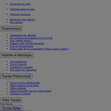
Réservation en ligne
Véhicules neufs en stock
Véhicules d'occasion
Reprise de votre véhicule
Nos conseils
Financement
Financement des véhicules
Nos solutions de location en LOA ou LLD
Vous préférez acheter ?
Financez votre véhicule d'occasion
Pour les Professionnels
Espace client Toyota Financement
(Opens in new window)
Hybride et électrique
Nos technologies
Toyota Charging
Autonomie et conduite
Tout savoir sur l’électrique
Toyota Professional
Toyota pour les professionnels
Offres Location longue durée
Offres utilitaires
Gamme électrifiée pour les professionnels
Solutions et services
Votre Toyota
Votre Toyota
Toyota Relax