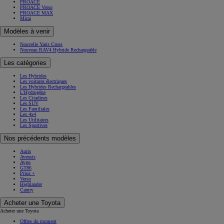
PROACE
PROACE Verso
PROACE MAX
Mirai
Modèles à venir
Nouvelle Yaris Cross
Nouveau RAV4 Hybride Rechargeable
Les catégories
Les Hybrides
Les voitures électriques
Les Hybrides Rechargeables
L'Hydrogène
Les Citadines
Les SUV
Les Familiales
Les 4x4
Les Utilitaires
Les Sportives
Nos précédents modèles
Auris
Avensis
Aygo
GT86
Prius +
Verso
Highlander
Camry
Acheter une Toyota
Acheter une Toyota
Offres du moment