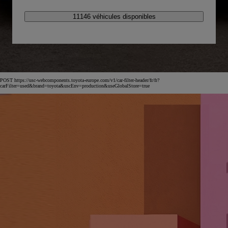
11146 véhicules disponibles
POST https://usc-webcomponents.toyota-europe.com/v1/car-filter-header/fr/fr?
carFilter=used&brand=toyota&uscEnv=production&useGlobalStore=true