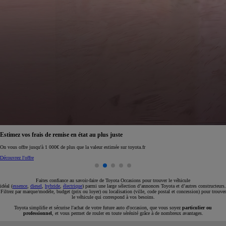
Réservez en ligne votre occasion pour 1€ seulement
Réservez en ligne
Faites confiance au savoir-faire de Toyota Occasions pour trouver le véhicule
idéal (
essence
,
diesel
,
hybride
,
électrique
) parmi une large sélection d’annonces Toyota et d’autres constructeurs.
Filtrez par marque/modèle, budget (prix ou loyer) ou localisation (ville, code postal et concession) pour trouver
le véhicule qui correspond à vos besoins.
Toyota simplifie et sécurise l'achat de votre future auto d'occasion, que vous soyez
particulier ou
professionnel
, et vous permet de rouler en toute sérénité grâce à de nombreux avantages.