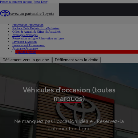
Passer au contenu suivant
(Press Enter)
...
Trouvez un partenaire Toyota
Voiture d'occasion
Présentation
Présentation
Rachats Cash
Rachats ExtraOrdinaires
Offres & Actualités
Offres & Actualités
Avantages
Avantages
Réservation en ligne
Réservation en ligne
Livraison
Livraison
Financement
Financement
Assurance
Assurance
Hybride
Hybride
Défilement vers la gauche
Défilement vers la droite
Véhicules d'occasion (toutes
marques)
Ne manquez pas l'occasion idéale : Réservez-la
facilement en ligne.