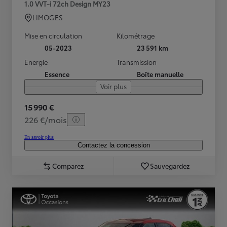
1.0 VVT-i 72ch Design MY23
LIMOGES
Mise en circulation
Kilométrage
05-2023
23 591 km
Energie
Transmission
Essence
Boîte manuelle
Voir plus
15 990 €
226 €/mois
En savoir plus
Contactez la concession
Comparez
Sauvegardez