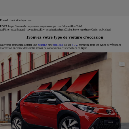
Forced client side injection
POST https://usc-webcomponents.toyota-europe.com/v1/car-filter/fr/fr?
carFilter=used&brand=toyota&uscEnv=production&useGlobalStore=true&sortOrder=published
Trouvez votre type de voiture d’occasion
Que vous souhaitiez acheter une
citadine
, une
familiale
ou un
SUV
, retrouvez tous les types de véhicules
d’occasion en vente dans notre réseau de concessions et réservables en ligne.