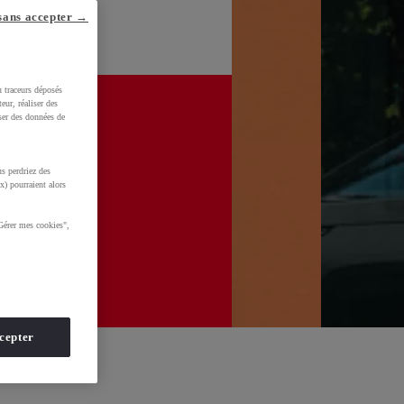
sans accepter →
u traceurs déposés
eur, réaliser des
iser des données de
s perdriez des
x) pourraient alors
Gérer mes cookies",
cepter