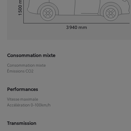
1 500
Hauteur
Longueur
3 940
mm
Consommation mixte
Consommation mixte
Émissions CO2
Performances
Vitesse maximale
Accélération 0-100km/h
Transmission