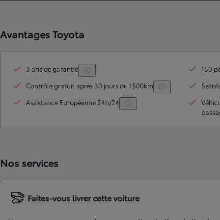
Avantages Toyota
3 ans de garantie
150 po
Contrôle gratuit après 30 jours ou 1500km
Satisf
Assistance Européenne 24h/24
Véhic
passa
TOYOTA C-HR
HYBRIDE OU HYBRIDE RECHARGEABLE
Disponible rapidement
Nos services
Faites-vous livrer cette voiture