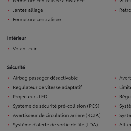
Fermeture centralisée à distance
Vitre
Jantes alliage
Rétro
Fermeture centralisée
Intérieur
Volant cuir
Sécurité
Airbag passager désactivable
Avert
Régulateur de vitesse adaptatif
Limit
Projecteurs LED
Régul
Système de sécurité pré-collision (PCS)
Systè
Avertisseur de circulation arrière (RCTA)
Systè
Système d'alerte de sortie de file (LDA)
Allu