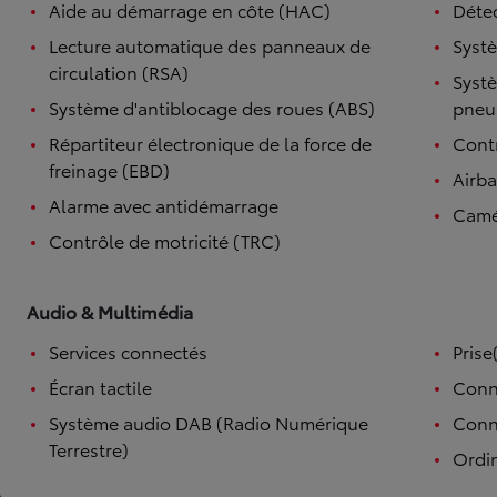
Aide au démarrage en côte (HAC)
Détec
Lecture automatique des panneaux de
Systè
circulation (RSA)
Systè
Système d'antiblocage des roues (ABS)
pneu
Répartiteur électronique de la force de
Contr
freinage (EBD)
Airb
Alarme avec antidémarrage
Camé
Contrôle de motricité (TRC)
Audio & Multimédia
Services connectés
Prise
Écran tactile
Conn
Système audio DAB (Radio Numérique
Conne
Terrestre)
Ordi