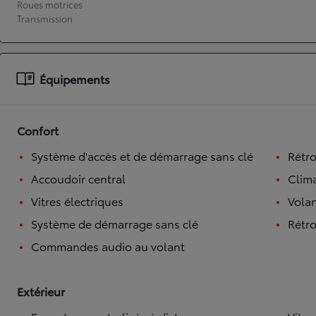
Roues motrices
Transmission
À partir de 19 700 €
Nouvelle Yaris Cross
HYBRIDE
Disponible prochainement
Équipements
Confort
Système d'accès et de démarrage sans clé
Rétro
Accoudoir central
Clim
Vitres électriques
Volan
Système de démarrage sans clé
Rétro
Commandes audio au volant
Extérieur