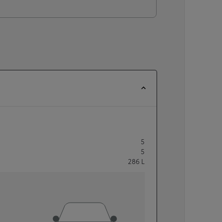
5
5
286
L