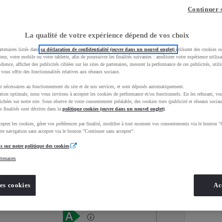
Continuer 
La qualité de votre expérience dépend de vos choix
rtenaires listés dans
sa déclaration de confidentialité (ouvre dans un nouvel onglet)
utilisent des cookies o
teur, votre mobile ou votre tablette, afin de poursuivre les finalités suivantes : améliorer votre expérience utilisat
udience, afficher des publicités ciblées sur les sites de partenaires, mesurer la performance de ces publicités, util
 vous offrir des fonctionnalités relatives aux réseaux sociaux.
t nécessaires au fonctionnement du site et de nos services, et sont déposés automatiquement.
tion optimale, nous vous invitons à accepter les cookies de performance et/ou fonctionnels. En les refusant, vou
ichées sur notre site. Sous réserve de votre consentement préalable, des cookies tiers (publicité et réseaux sociau
s finalités sont décrites dans la
politique cookies (ouvre dans un nouvel onglet)
.
epter les cookies, gérer vos préférences par finalité, modifier à tout moment vos consentements via le bouton "
Services
Concession
re navigation sans accepter via le bouton "Continuer sans accepter".
s sur notre politique des cookies
rtenaires
Energie
oyota Occasions
Hybride Essence
es cookies
Ac
Étiquette énergétique