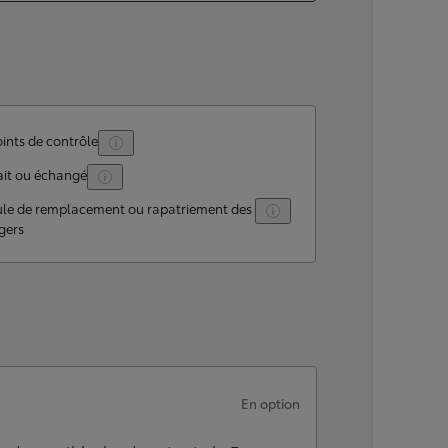
ints de contrôle
ait ou échangé
ule de remplacement ou rapatriement des
gers
En option