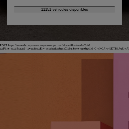
11151 véhicules disponibles
POST https://usc-webcomponents.toyota-europe.com/v1/car-filter-header/fr/fr?
carFilter=used&brand=toyota&uscEnv=production&useGlobalStore=true&gclid=CjwKCAjw4dDTBh