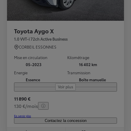
Toyota Aygo X
1.0 VVT-i 72ch Active Business
CORBEIL ESSONNES
Mise en circulation
Kilométrage
05-2023
16 402 km
Energie
Transmission
Essence
Boîte manuelle
Voir plus
11 890 €
130 €/mois
En savoir plus
Contactez la concession