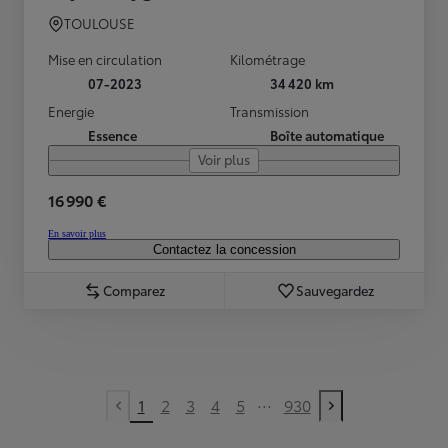
TOULOUSE
Mise en circulation
Kilométrage
07-2023
34 420 km
Energie
Transmission
Essence
Boîte automatique
Voir plus
16 990 €
En savoir plus
Contactez la concession
Comparez
Sauvegardez
...
1
2
3
4
5
930
Previous page
Next page