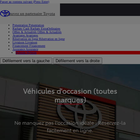
Passer au contenu suivant
(Press Enter)
...
Trouvez un partenaire Toyota
Voiture d'occasion
Présentation
Présentation
Rachats Cash
Rachats ExtraOrdinaires
Offres & Actualités
Offres & Actualités
Avantages
Avantages
Réservation en ligne
Réservation en ligne
Livraison
Livraison
Financement
Financement
Assurance
Assurance
Hybride
Hybride
Défilement vers la gauche
Défilement vers la droite
Véhicules d'occasion (toutes
marques)
Ne manquez pas l'occasion idéale : Réservez-la
facilement en ligne.