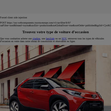
Forced client side injection
POST https://usc-webcomponents.toyota-europe.com/v1/car-filter/fr/fr?
carFilter=used&brand=toyota&uscEnv=production&useGlobalStore=true&sortOrder=published&g
Trouvez votre type de voiture d’occasion
Que vous souhaitiez acheter une
citadine
, une
familiale
ou un
SUV
, retrouvez tous les types de véhicules
d’occasion en vente dans notre réseau de concessions et réservables en ligne.