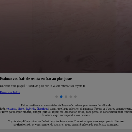
Réservez en ligne votre occasion pour 1€ seulement
Réservez en ligne
Faites confiance au savoir-faire de Toyota Occasions pour trouver le véhicule
idéal (
essence
,
diesel
,
hybride
,
électrique
) parmi une large sélection d’annonces Toyota et d’autres constructeurs.
Filtrez par marque/modèle, budget (prix ou loyer) ou localisation (ville, code postal et concession) pour trouver
le véhicule qui correspond à vos besoins.
Toyota simplifie et sécurise l'achat de votre future auto d'occasion, que vous soyez
particulier ou
professionnel
, et vous permet de rouler en toute sérénité grâce à de nombreux avantages.