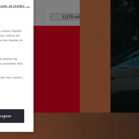
lle ?
sans accepter →
Code Postal / Concession
11178 véhicules disponibles
u traceurs déposés
eur, réaliser des
iser des données de
s perdriez des
WkltZ5T1KXUDb4&gclid=CjwKCAjwhNbTBhB4EiwAsFSg-
x) pourraient alors
Gérer mes cookies",
cepter