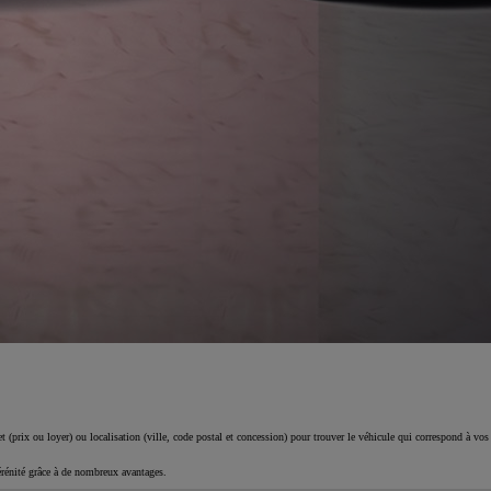
 (prix ou loyer) ou localisation (ville, code postal et concession) pour trouver le véhicule qui correspond à vos
érénité grâce à de nombreux avantages.