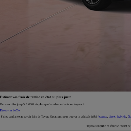
À partir de 19 700 €
Nouvelle Yaris Cross
HYBRIDE
Disponible prochainement
Estimez vos frais de remise en état au plus juste
On vous offre jusqu'à 1 000€ de plus que la valeur estimée sur toyota.fr
Découvrez l'offre
Faites confiance au savoir-faire de Toyota Occasions pour trouver le véhicule idéal (
essence
,
diesel
,
hybride
,
éle
Toyota simplifie et sécurise l'achat d