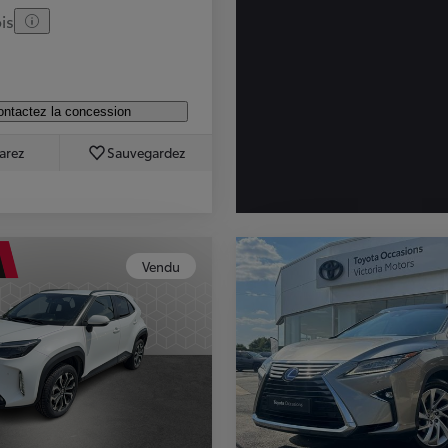
is
ntactez la concession
arez
Sauvegardez
Vendu