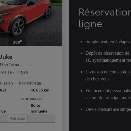
Réservatio
ligne
Simplement, en 4 étapes
Dépôt de réservation de
 Juke
1€, systématiquement res
117ch Tekna
Livraison en concession
AU-LES-MINES
de chez vous
culation
Kilométrage
021
46 655 km
Financement personnalis
accord de principe immé
Transmission
Boîte
Devis d’assurance simple
nce
manuelle
Voir plus