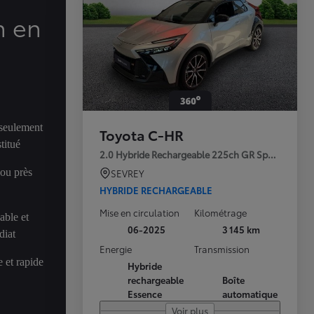
n en
 seulement
Toyota C-HR
titué
2.0 Hybride Rechargeable 225ch GR Sport Premi
 ou près
SEVREY
HYBRIDE RECHARGEABLE
Mise en circulation
Kilométrage
able et
06-2025
3 145 km
diat
Energie
Transmission
 et rapide
Hybride
rechargeable
Boîte
Essence
automatique
Voir plus