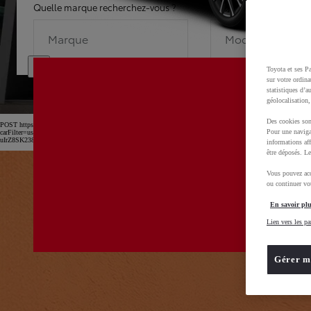
Quelle marque recherchez-vous ?
Quel modèle recherche
Marque
Modèle
Toyota et ses Pa
sur votre ordina
statistiques d’a
géolocalisation,
Des cookies son
POST https://usc-webcomponents.toyota-europe.com/v1/car-filter-header/fr/fr?
Pour une naviga
carFilter=used&brand=toyota&uscEnv=production&useGlobalStore=true&utm_campaign=SEM_Marqu
uIrZ8SK238Kn6x2OwfL2isPTEXM0MwD0BvOsZGv7GXbVu52B_rl2xoCnw4QAvD_BwE
informations aff
être déposés. Le
Vous pouvez acc
ou continuer vot
En savoir plu
Lien vers les pa
Gérer m