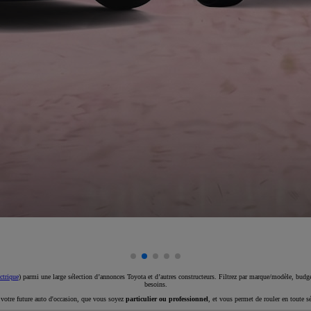
ctrique
) parmi une large sélection d’annonces Toyota et d’autres constructeurs. Filtrez par marque/modèle, budget
besoins.
e votre future auto d'occasion, que vous soyez
particulier ou professionnel
, et vous permet de rouler en toute s