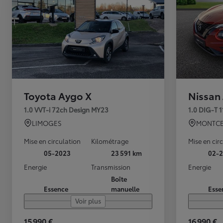
Toyota Aygo X
Nissan
1.0 VVT-i 72ch Design MY23
1.0 DIG-T 
LIMOGES
MONTCE
Mise en circulation
Kilométrage
Mise en cir
05-2023
23 591 km
02-2
Energie
Transmission
Energie
Boîte
Essence
manuelle
Esse
Voir plus
15 990 €
16 990 €