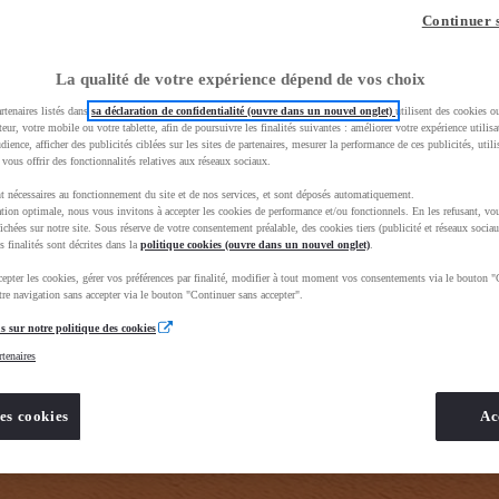
z-vous ?
Quel est votre budget ?
Dans quelle vi
Continuer 
Prix / Loyer
Ville / 
La qualité de votre expérience dépend de vos choix
rtenaires listés dans
sa déclaration de confidentialité (ouvre dans un nouvel onglet)
utilisent des cookies o
teur, votre mobile ou votre tablette, afin de poursuivre les finalités suivantes : améliorer votre expérience utilisat
udience, afficher des publicités ciblées sur les sites de partenaires, mesurer la performance de ces publicités, util
 vous offrir des fonctionnalités relatives aux réseaux sociaux.
t nécessaires au fonctionnement du site et de nos services, et sont déposés automatiquement.
tion optimale, nous vous invitons à accepter les cookies de performance et/ou fonctionnels. En les refusant, vou
e_toyota_occasion_VO&gad_source=1&gad_campaignid=12420073414&gbraid=0AAAAADMU_rPnDkJcpHH
ichées sur notre site. Sous réserve de votre consentement préalable, des cookies tiers (publicité et réseaux sociau
s finalités sont décrites dans la
politique cookies (ouvre dans un nouvel onglet)
.
epter les cookies, gérer vos préférences par finalité, modifier à tout moment vos consentements via le bouton "
re navigation sans accepter via le bouton "Continuer sans accepter".
s sur notre politique des cookies
rtenaires
es cookies
Ac