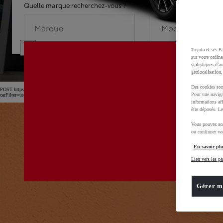
Quelle marque recherchez-vous ?
Quel modèle recherche
Marque
Modèle
Toyota et ses Pa
sur votre ordina
statistiques d’a
géolocalisation,
Des cookies son
POST https://usc-webcomponents.toyota-europe.com/v1/car-filter-header/fr/fr?
Pour une naviga
carFilter=used&brand=toyota&uscEnv=production&useGlobalStore=true&gclid=CjwKCAjw4dDT
informations aff
être déposés. Le
Vous pouvez acc
ou continuer vot
En savoir plu
Lien vers les pa
Gérer m