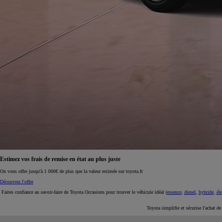
À partir de 19 700 €
Nouvelle Yaris Cross
HYBRIDE
Disponible prochainement
Estimez vos frais de remise en état au plus juste
On vous offre jusqu'à 1 000€ de plus que la valeur estimée sur toyota.fr
Découvrez l'offre
Faites confiance au savoir-faire de Toyota Occasions pour trouver le véhicule idéal (
essence
,
diesel
,
hybride
,
éle
Toyota simplifie et sécurise l'achat d