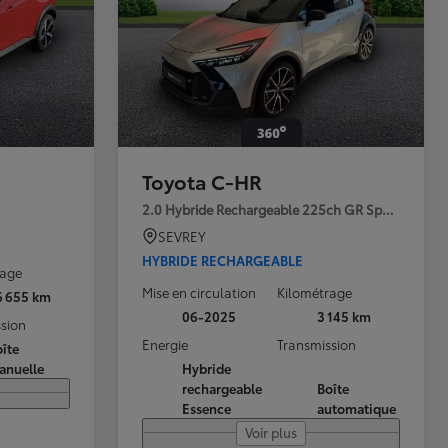
Toyota C-HR
2.0 Hybride Rechargeable 225ch GR Sport Premi
SEVREY
HYBRIDE RECHARGEABLE
rage
Mise en circulation
Kilométrage
6 655 km
06-2025
3 145 km
sion
Energie
Transmission
îte
anuelle
Hybride
rechargeable
Boîte
Essence
automatique
Voir plus