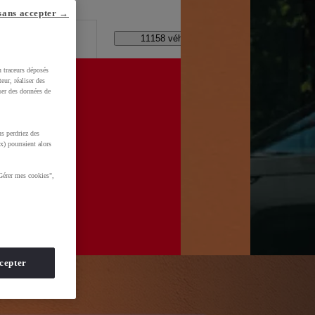
lle ?
sans accepter →
Code Postal / Concession
11158 véhicules disponibles
u traceurs déposés
eur, réaliser des
iser des données de
s perdriez des
d=0AAAAADMU_rOmt8jEeNuSaQZnsYNEuG0CS
x) pourraient alors
Gérer mes cookies",
cepter