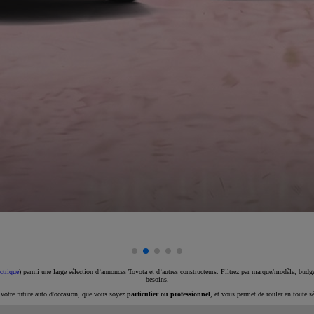
ctrique
) parmi une large sélection d’annonces Toyota et d’autres constructeurs. Filtrez par marque/modèle, budget
besoins.
e votre future auto d'occasion, que vous soyez
particulier ou professionnel
, et vous permet de rouler en toute s