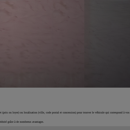
 (prix ou loyer) ou localisation (ville, code postal et concession) pour trouver le véhicule qui correspond à vos
érénité grâce à de nombreux avantages.