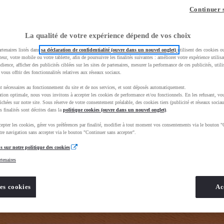
z-vous ?
Quel est votre budget ?
Dans quelle vi
Continuer 
Prix / Loyer
Ville / 
La qualité de votre expérience dépend de vos choix
rtenaires listés dans
sa déclaration de confidentialité (ouvre dans un nouvel onglet)
utilisent des cookies o
teur, votre mobile ou votre tablette, afin de poursuivre les finalités suivantes : améliorer votre expérience utilisat
udience, afficher des publicités ciblées sur les sites de partenaires, mesurer la performance de ces publicités, util
 vous offrir des fonctionnalités relatives aux réseaux sociaux.
t nécessaires au fonctionnement du site et de nos services, et sont déposés automatiquement.
tion optimale, nous vous invitons à accepter les cookies de performance et/ou fonctionnels. En les refusant, vou
BhAqEiwAkHYmSq4GUJcQuAENSKTBLvtnZ_7_qgs1FCJw6xeKY1lU8wpVetTq3f4YdxoC8kUQAvD_BwE&gbrai
ichées sur notre site. Sous réserve de votre consentement préalable, des cookies tiers (publicité et réseaux sociau
s finalités sont décrites dans la
politique cookies (ouvre dans un nouvel onglet)
.
epter les cookies, gérer vos préférences par finalité, modifier à tout moment vos consentements via le bouton "
re navigation sans accepter via le bouton "Continuer sans accepter".
s sur notre politique des cookies
rtenaires
es cookies
Ac