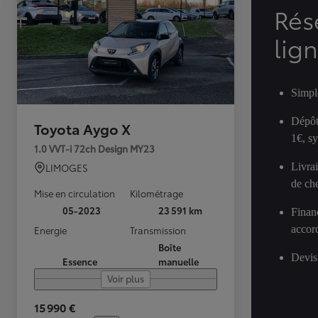
Rés
lig
Simpl
Dépôt
Toyota Aygo X
1€, s
1.0 VVT-i 72ch Design MY23
Livra
LIMOGES
de ch
Mise en circulation
Kilométrage
05-2023
23 591 km
Finan
accor
Energie
Transmission
Boîte
Devis
Essence
manuelle
Voir plus
15 990 €