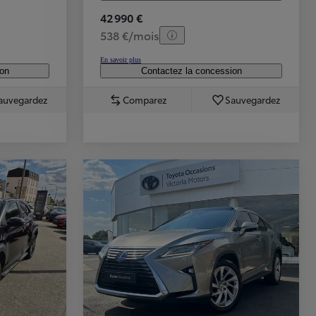
42 990 €
538 €/mois
En savoir plus
ion
Contactez la concession
auvegardez
Comparez
Sauvegardez