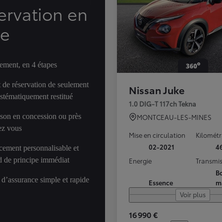
ervation en
ne
ement, en 4 étapes
 de réservation de seulement
Nissan Juke
ystématiquement restitué
1.0 DIG-T 117ch Tekna
ison en concession ou près
MONTCEAU-LES-MINES
ez vous
Mise en circulation
Kilomét
02-2021
4
cement personnalisable et
d de principe immédiat
Energie
Transmis
Bo
 d’assurance simple et rapide
Essence
m
Voir plus
16 990 €