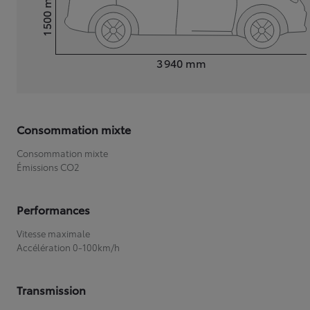
1 500
Hauteur
Longueur
3 940
mm
Consommation mixte
Consommation mixte
Émissions CO2
Performances
Vitesse maximale
Accélération 0-100km/h
Transmission