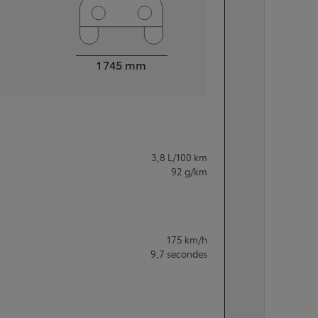
Largeur
1 745
mm
3,8
L/100 km
92
g/km
175
km/h
9,7
secondes