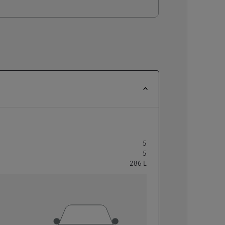
5
5
286
L