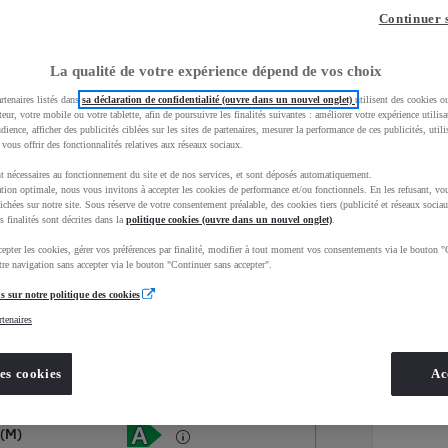
Continuer 
La qualité de votre expérience dépend de vos choix
rtenaires listés dans
sa déclaration de confidentialité (ouvre dans un nouvel onglet)
utilisent des cookies o
teur, votre mobile ou votre tablette, afin de poursuivre les finalités suivantes : améliorer votre expérience utilisat
udience, afficher des publicités ciblées sur les sites de partenaires, mesurer la performance de ces publicités, util
 vous offrir des fonctionnalités relatives aux réseaux sociaux.
t nécessaires au fonctionnement du site et de nos services, et sont déposés automatiquement.
tion optimale, nous vous invitons à accepter les cookies de performance et/ou fonctionnels. En les refusant, vou
ichées sur notre site. Sous réserve de votre consentement préalable, des cookies tiers (publicité et réseaux sociau
s finalités sont décrites dans la
politique cookies (ouvre dans un nouvel onglet)
.
epter les cookies, gérer vos préférences par finalité, modifier à tout moment vos consentements via le bouton "
Services
Concession
re navigation sans accepter via le bouton "Continuer sans accepter".
s sur notre politique des cookies
rtenaires
Energie
oyota Occasions
Hybride Essence
es cookies
Ac
Étiquette énergétique
 (M)