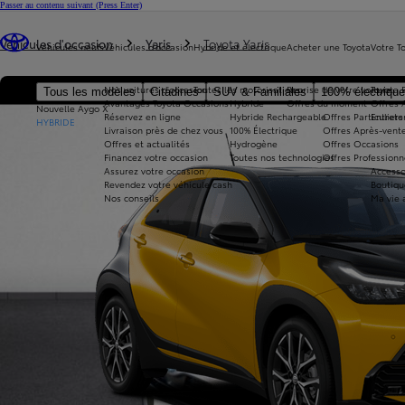
Passer au contenu suivant
(Press Enter)
Vous êtes ici
:
Véhicules d'occasion
Yaris
Toyota Yaris
Véhicules neufs
Véhicules d'occasion
Hybride et électrique
Acheter une Toyota
Votre T
Nos voitures d'occasion
Toutes les motorisations
Reprise de votre voiture
Toyota 
Tous les modèles
Citadines
SUV & Familiales
100% électriqu
Avantages Toyota Occasions
Hybride
Offres du moment
Offres 
Nouvelle Aygo X
Réservez en ligne
Hybride Rechargeable
Offres Particuliers
Entrete
HYBRIDE
Livraison près de chez vous
100% Électrique
Offres Après-vente
Offres et actualités
Hydrogène
Offres Occasions
Financez votre occasion
Toutes nos technologies
Offres Professionn
Assurez votre occasion
Accesso
Revendez votre véhicule cash
Boutiqu
Nos conseils
Ma vie 