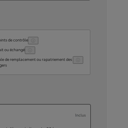
ints de contrôle
ait ou échangé
ule de remplacement ou rapatriement des
gers
Inclus