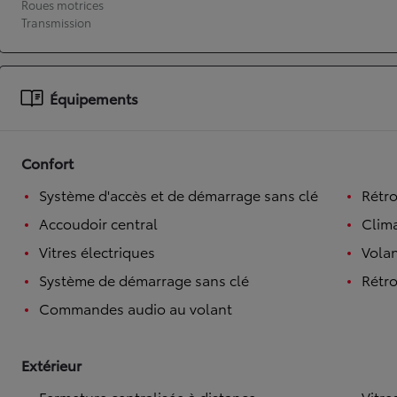
Roues motrices
Transmission
À partir de 19 700 €
Nouvelle Yaris Cross
HYBRIDE
Disponible prochainement
Équipements
Confort
Système d'accès et de démarrage sans clé
Rétro
Accoudoir central
Clim
Vitres électriques
Volan
Système de démarrage sans clé
Rétro
Commandes audio au volant
Extérieur
Fermeture centralisée à distance
Vitre