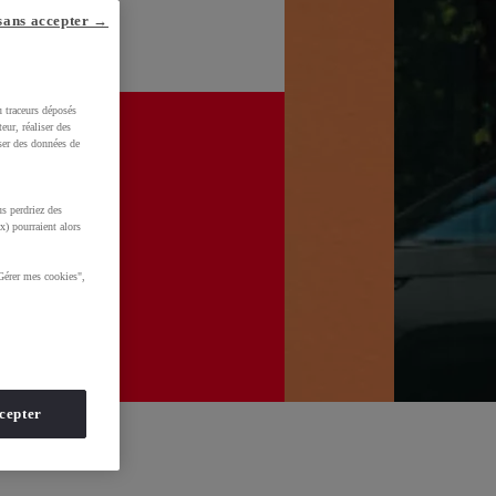
sans accepter →
u traceurs déposés
eur, réaliser des
iser des données de
s perdriez des
x) pourraient alors
Gérer mes cookies",
cepter