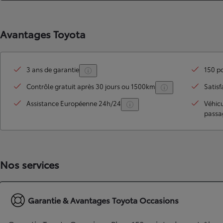
Avantages Toyota
3 ans de garantie
150 po
Contrôle gratuit après 30 jours ou 1500km
Satisf
Assistance Européenne 24h/24
Véhic
passa
TOYOTA C-HR
HYBRIDE OU HYBRIDE RECHARGEABLE
Disponible rapidement
Nos services
Garantie & Avantages Toyota Occasions