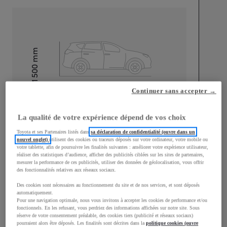
mm
1 500
Hauteur
Continuer sans accepter →
Longueur
3 940
mm
La qualité de votre expérience dépend de vos choix
Toyota et ses Partenaires listés dans
sa déclaration de confidentialité (ouvre dans un
nouvel onglet)
utilisent des cookies ou traceurs déposés sur votre ordinateur, votre mobile ou
votre tablette, afin de poursuivre les finalités suivantes : améliorer votre expérience utilisateur,
réaliser des statistiques d’audience, afficher des publicités ciblées sur les sites de partenaires,
mesurer la performance de ces publicités, utiliser des données de géolocalisation, vous offrir
Largeur
1 745
mm
des fonctionnalités relatives aux réseaux sociaux.
Des cookies sont nécessaires au fonctionnement du site et de nos services, et sont déposés
automatiquement.
Pour une navigation optimale, nous vous invitons à accepter les cookies de performance et/ou
fonctionnels. En les refusant, vous perdriez des informations affichées sur notre site. Sous
réserve de votre consentement préalable, des cookies tiers (publicité et réseaux sociaux)
Consommation mixte
pourraient alors être déposés. Les finalités sont décrites dans la
politique cookies (ouvre