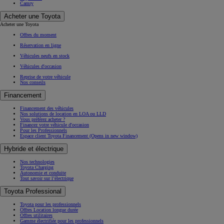
Camry
Acheter une Toyota
Acheter une Toyota
Offres du moment
Réservation en ligne
Véhicules neufs en stock
Véhicules d'occasion
Reprise de votre véhicule
Nos conseils
Financement
Financement des véhicules
Nos solutions de location en LOA ou LLD
Vous préférez acheter ?
Financez votre véhicule d'occasion
Pour les Professionnels
Espace client Toyota Financement
(Opens in new window)
Hybride et électrique
Nos technologies
Toyota Charging
Autonomie et conduite
Tout savoir sur l’électrique
Toyota Professional
Toyota pour les professionnels
Offres Location longue durée
Offres utilitaires
Gamme électrifiée pour les professionnels