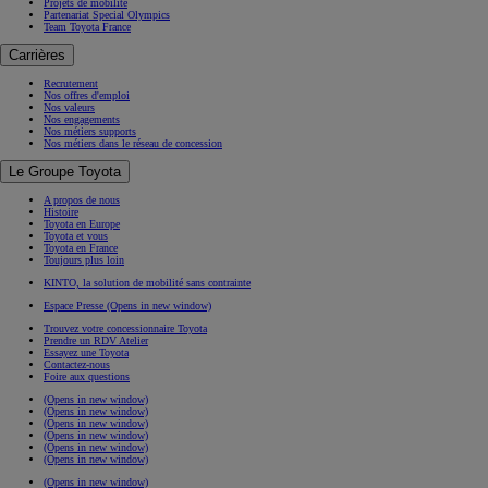
Projets de mobilité
Partenariat Special Olympics
Team Toyota France
Carrières
Recrutement
Nos offres d'emploi
Nos valeurs
Nos engagements
Nos métiers supports
Nos métiers dans le réseau de concession
Le Groupe Toyota
A propos de nous
Histoire
Toyota en Europe
Toyota et vous
Toyota en France
Toujours plus loin
KINTO, la solution de mobilité sans contrainte
Espace Presse
(Opens in new window)
Trouvez votre concessionnaire Toyota
Prendre un RDV Atelier
Essayez une Toyota
Contactez-nous
Foire aux questions
(Opens in new window)
(Opens in new window)
(Opens in new window)
(Opens in new window)
(Opens in new window)
(Opens in new window)
(Opens in new window)