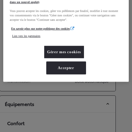
dans un nouvel onglet)
.
Consommation mixte
3,8
L/100 km
Vous pouvez accepter les cookies, gérer vos préférences par finalité, modifier à tout moment
Émissions CO2
92
g/km
vos consentements via le bouton "Gérer mes cookies", ou continuer votre navigation sans
accepter via le bouton "Continuer sans accepter".
En savoir plus sur notre politique des cookies
Performances
Lien vers les partenaires
Vitesse maximale
175
km/h
Accélération 0-100km/h
9,7
secondes
Gérer mes cookies
Transmission
Accepter
Roues motrices
Roues motrices avant
Transmission
Boîte automatique
Équipements
Confort