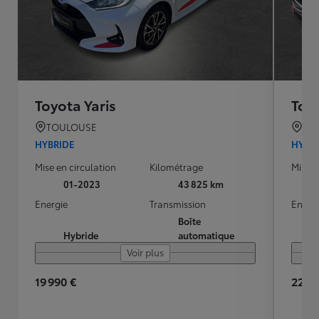
Toyota Yaris
Toyo
TOULOUSE
TO
HYBRIDE
HYBR
Mise en circulation
Kilométrage
Mise e
01-2023
43 825 km
Energie
Transmission
Energ
Boîte
Hybride
automatique
Voir plus
19 990 €
22 28