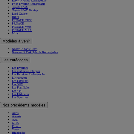
RAV4 Hybride Rechargeable
Prius Hybride Rechargeable
Toyota bZ4X
Toyota bZ4X Touring
Land Cruiser
Hilux
PROACE CITY
PROACE
PROACE Verso
PROACE MAX
Mirai
Modèles à venir
Nouvelle Yaris Cross
Nouveau RAV4 Hybride Rechargeable
Les catégories
Les Hybrides
Les voitures électriques
Les Hybrides Rechargeables
L'Hydrogène
Les Citadines
Les SUV
Les Familiales
Les 4x4
Les Utilitaires
Les Sportives
Nos précédents modèles
Auris
Avensis
Aygo
GT86
Prius +
Verso
Highlander