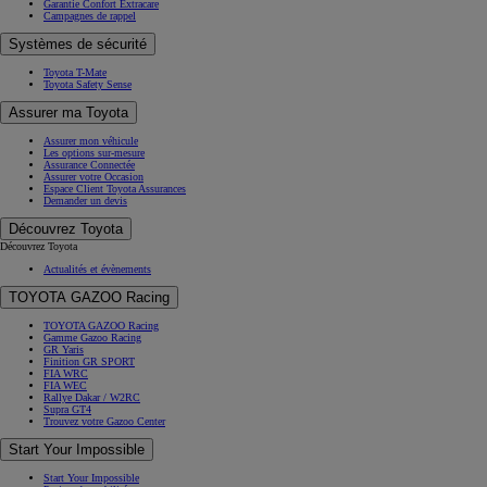
Garantie Confort Extracare
Campagnes de rappel
Systèmes de sécurité
Toyota T-Mate
Toyota Safety Sense
Assurer ma Toyota
Assurer mon véhicule
Les options sur-mesure
Assurance Connectée
Assurer votre Occasion
Espace Client Toyota Assurances
Demander un devis
Découvrez Toyota
Découvrez Toyota
Actualités et évènements
TOYOTA GAZOO Racing
TOYOTA GAZOO Racing
Gamme Gazoo Racing
GR Yaris
Finition GR SPORT
FIA WRC
FIA WEC
Rallye Dakar / W2RC
Supra GT4
Trouvez votre Gazoo Center
Start Your Impossible
Start Your Impossible