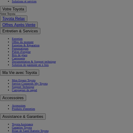
Solutions et services
Votre Toyota
Votre Toyota
Toyota Relax
Offres Après-Vente
Entretien & Services
Entretien
Offres du moment
Entretien & Réparation
Pneumatiques
Pièces d'origine
Bris de glace
Carrosserie
Documentation & Support technique
Solution de paiement en x fois
Ma Vie avec Toyota
Mon Espace Toyota
Service Connectés My Toyota
Support Technique
Campagnes de rappel
Accessoires
Accessoires
Produits d'entretien
Assistance & Garanties
Toyota Assistance
Garanties Toyota
Bilan de Santé Batterie Toyota