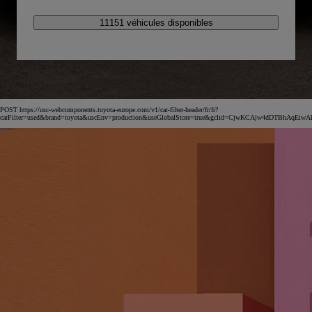
11151 véhicules disponibles
POST https://usc-webcomponents.toyota-europe.com/v1/car-filter-header/fr/fr?
carFilter=used&brand=toyota&uscEnv=production&useGlobalStore=true&gclid=CjwKCAjw4dDT