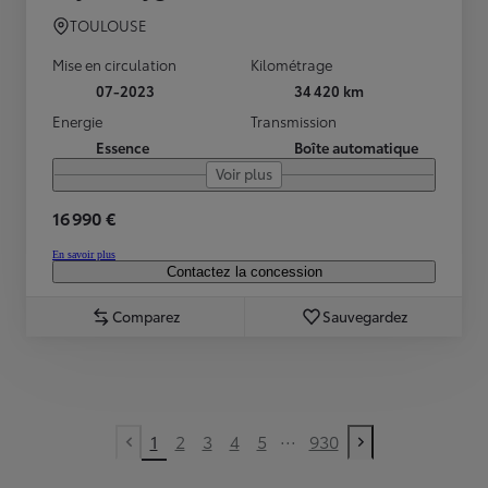
TOULOUSE
Mise en circulation
Kilométrage
07-2023
34 420 km
Energie
Transmission
Essence
Boîte automatique
Voir plus
16 990 €
En savoir plus
Contactez la concession
Comparez
Sauvegardez
...
1
2
3
4
5
930
Previous page
Next page