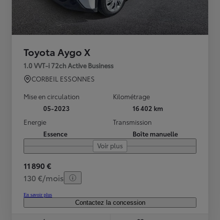
Toyota Aygo X
1.0 VVT-i 72ch Active Business
CORBEIL ESSONNES
Mise en circulation
Kilométrage
05-2023
16 402 km
Energie
Transmission
Essence
Boîte manuelle
Voir plus
11 890 €
130 €/mois
En savoir plus
Contactez la concession