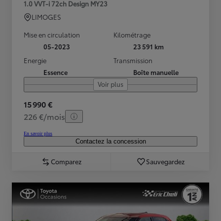
1.0 VVT-i 72ch Design MY23
LIMOGES
Mise en circulation
Kilométrage
05-2023
23 591 km
Energie
Transmission
Essence
Boîte manuelle
Voir plus
15 990 €
226 €/mois
En savoir plus
Contactez la concession
Comparez
Sauvegardez