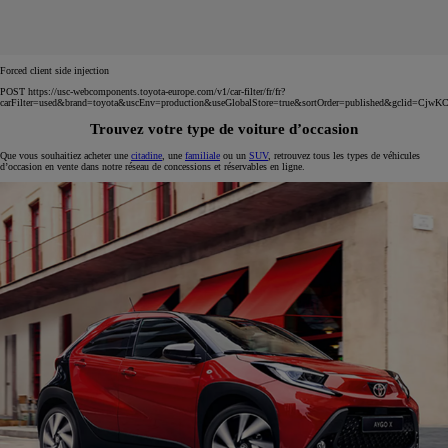
Forced client side injection
POST https://usc-webcomponents.toyota-europe.com/v1/car-filter/fr/fr?
carFilter=used&brand=toyota&uscEnv=production&useGlobalStore=true&sortOrder=published
Trouvez votre type de voiture d’occasion
Que vous souhaitiez acheter une
citadine
, une
familiale
ou un
SUV
, retrouvez tous les types de véhicules
d’occasion en vente dans notre réseau de concessions et réservables en ligne.