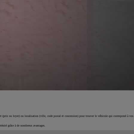
 (prix ou loyer) ou localisation (ville, code postal et concession) pour trouver le véhicule qui correspond à vos
érénité grâce à de nombreux avantages.