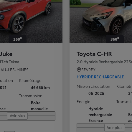
 Juke
Toyota C-HR
117ch Tekna
2.0 Hybride Rechargeable 225
AU-LES-MINES
SEVREY
HYBRIDE RECHARGEABLE
culation
Kilométrage
Mise en circulation
Kilomét
021
46 655 km
06-2025
3
Transmission
Energie
Transmis
Boîte
nce
manuelle
Hybride
rechargeable
Bo
Voir plus
Essence
a
Voir plus