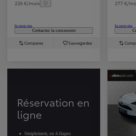
226 €/mois
277 €/mo
En savoir plus
En savoir plus
Contactez la concession
Co
Comparez
Sauvegardez
Comp
TOYOTA C-HR
HYBRIDE OU HYBRIDE RECHARGEABLE
Disponible rapidement
Réservation en
ligne
Simplement, en 4 étapes