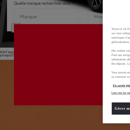
Quelle marque recherchez-vous ?
Quel modèle recherche
Marque
Modèle
Toyota et ses Pa
sur votre ordina
statistiques d’a
géolocalisation,
Des cookies son
POST https://usc-webcomponents.toyota-europe.com/v1/car-filter-header/fr/fr?carFilter=used&b
Pour une naviga
pYcxqtz257uljGAm
informations aff
être déposés. Le
Vous pouvez acc
ou continuer vot
En savoir plu
Lien vers les pa
Gérer m