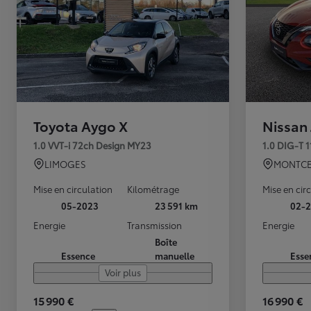
Toyota Aygo X
Nissan
1.0 VVT-i 72ch Design MY23
1.0 DIG-T 
LIMOGES
MONTCE
Mise en circulation
Kilométrage
Mise en cir
05-2023
23 591 km
02-2
Energie
Transmission
Energie
Boîte
Essence
manuelle
Esse
Voir plus
15 990 €
16 990 €