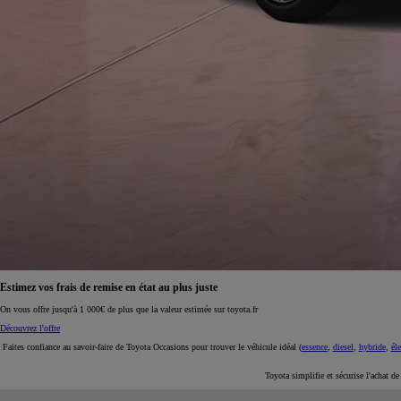
À partir de 19 700 €
Nouvelle Yaris Cross
HYBRIDE
Disponible prochainement
Estimez vos frais de remise en état au plus juste
On vous offre jusqu'à 1 000€ de plus que la valeur estimée sur toyota.fr
Découvrez l'offre
Faites confiance au savoir-faire de Toyota Occasions pour trouver le véhicule idéal (
essence
,
diesel
,
hybride
,
éle
Toyota simplifie et sécurise l'achat d