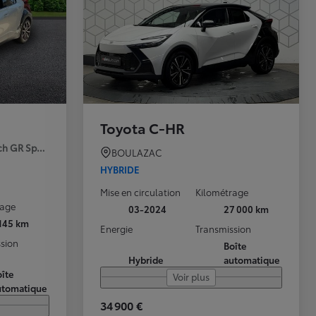
Toyota C-HR
ch GR Sport Premiere MY25
BOULAZAC
HYBRIDE
Mise en circulation
Kilométrage
rage
03-2024
27 000 km
 145 km
Energie
Transmission
sion
Boîte
Hybride
automatique
îte
Voir plus
utomatique
34 900 €