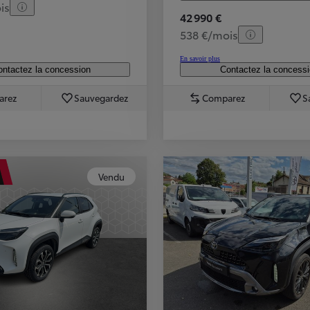
is
42 990 €
538 €/mois
En savoir plus
ntactez la concession
Contactez la concess
arez
Sauvegardez
Comparez
S
Vendu