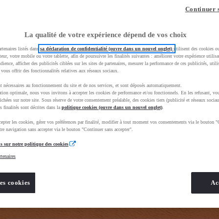
z-vous ?
Quel est votre budget ?
Dans quelle vi
Continuer 
Prix / Loyer
Ville / 
La qualité de votre expérience dépend de vos choix
rtenaires listés dans
sa déclaration de confidentialité (ouvre dans un nouvel onglet)
utilisent des cookies o
teur, votre mobile ou votre tablette, afin de poursuivre les finalités suivantes : améliorer votre expérience utilisat
udience, afficher des publicités ciblées sur les sites de partenaires, mesurer la performance de ces publicités, util
 vous offrir des fonctionnalités relatives aux réseaux sociaux.
t nécessaires au fonctionnement du site et de nos services, et sont déposés automatiquement.
rand=toyota&uscEnv=production&useGlobalStore=true&gclid=CjwKCAjwhNbTBhB4EiwAsFSg-ldAaScD3sjoq
tion optimale, nous vous invitons à accepter les cookies de performance et/ou fonctionnels. En les refusant, vou
ichées sur notre site. Sous réserve de votre consentement préalable, des cookies tiers (publicité et réseaux sociau
s finalités sont décrites dans la
politique cookies (ouvre dans un nouvel onglet)
.
epter les cookies, gérer vos préférences par finalité, modifier à tout moment vos consentements via le bouton "
re navigation sans accepter via le bouton "Continuer sans accepter".
s sur notre politique des cookies
rtenaires
es cookies
Ac