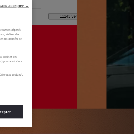
lle ?
sans accepter →
Code Postal / Concession
11143 véhicules disponibles
u traceurs déposés
eur, réaliser des
iser des données de
xPv0TBafkGCy-aVDI8UPDjklX-0hMNvj6Hr03teIhoCskwQAvD_BwE&gbraid=0AAAAADMU_rPROFq2-
s perdriez des
x) pourraient alors
Gérer mes cookies",
cepter