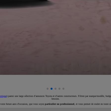
ctrique
) parmi une large sélection d’annonces Toyota et d’autres constructeurs. Filtrez par marque/modèle, budget
besoins.
e votre future auto d'occasion, que vous soyez
particulier ou professionnel
, et vous permet de rouler en toute s