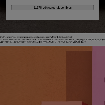
11178 véhicules disponibles
POST https://usc-webcomponents.toyota-europe.com/v1/car-filter-header/fr/fr?
carFilter=used&brand=toyota&uscEnv=production&useGlobalStore=true&utm_campaign=SEM_Marqu
vQDFTF17snsOFbnTZOHLLQlQtXfmd-Rdo3T5keNnTAs1zChF2zTihoCtNwQAvD_BwE