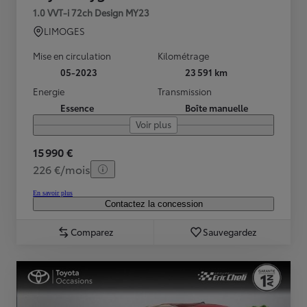
1.0 VVT-i 72ch Design MY23
LIMOGES
Mise en circulation
Kilométrage
05-2023
23 591 km
Energie
Transmission
Essence
Boîte manuelle
Voir plus
15 990 €
226 €/mois
En savoir plus
Contactez la concession
Comparez
Sauvegardez