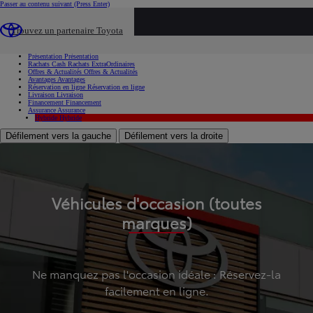
Passer au contenu suivant
(Press Enter)
...
Trouvez un partenaire Toyota
Voiture d'occasion
Présentation
Présentation
Rachats Cash
Rachats ExtraOrdinaires
Offres & Actualités
Offres & Actualités
Avantages
Avantages
Réservation en ligne
Réservation en ligne
Livraison
Livraison
Financement
Financement
Assurance
Assurance
Hybride
Hybride
Défilement vers la gauche
Défilement vers la droite
Véhicules d'occasion (toutes
marques)
Ne manquez pas l'occasion idéale : Réservez-la
facilement en ligne.