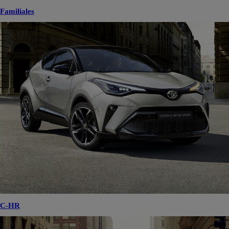
Familiales
C-HR