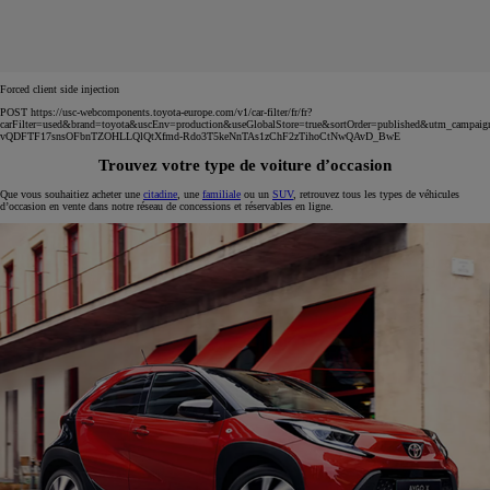
Forced client side injection
POST https://usc-webcomponents.toyota-europe.com/v1/car-filter/fr/fr?
carFilter=used&brand=toyota&uscEnv=production&useGlobalStore=true&sortOrder=published&utm
vQDFTF17snsOFbnTZOHLLQlQtXfmd-Rdo3T5keNnTAs1zChF2zTihoCtNwQAvD_BwE
Trouvez votre type de voiture d’occasion
Que vous souhaitiez acheter une
citadine
, une
familiale
ou un
SUV
, retrouvez tous les types de véhicules
d’occasion en vente dans notre réseau de concessions et réservables en ligne.