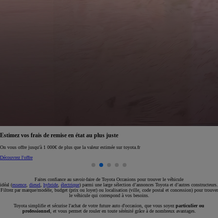
Réservez en ligne votre occasion pour 1€ seulement
Réservez en ligne
Faites confiance au savoir-faire de Toyota Occasions pour trouver le véhicule
idéal (
essence
,
diesel
,
hybride
,
électrique
) parmi une large sélection d’annonces Toyota et d’autres constructeurs.
Filtrez par marque/modèle, budget (prix ou loyer) ou localisation (ville, code postal et concession) pour trouver
le véhicule qui correspond à vos besoins.
Toyota simplifie et sécurise l'achat de votre future auto d'occasion, que vous soyez
particulier ou
professionnel
, et vous permet de rouler en toute sérénité grâce à de nombreux avantages.