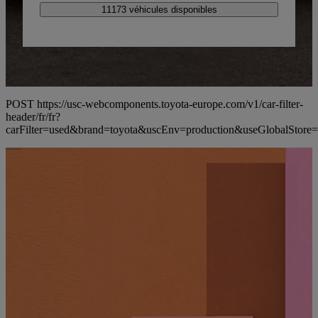
11173 véhicules disponibles
POST https://usc-webcomponents.toyota-europe.com/v1/car-filter-
header/fr/fr?
carFilter=used&brand=toyota&uscEnv=production&useG