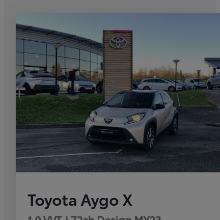
Toyota Aygo X
1.0 VVT-i 72ch Design MY23