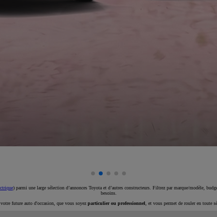
ctrique
) parmi une large sélection d’annonces Toyota et d’autres constructeurs. Filtrez par marque/modèle, budget
besoins.
e votre future auto d'occasion, que vous soyez
particulier ou professionnel
, et vous permet de rouler en toute s