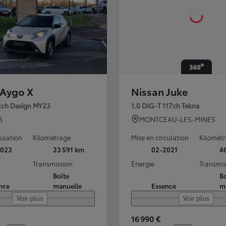
 Aygo X
Nissan Juke
72ch Design MY23
1.0 DIG-T 117ch Tekna
S
MONTCEAU-LES-MINES
culation
Kilométrage
Mise en circulation
Kilomét
2023
23 591 km
02-2021
4
Transmission
Energie
Transmis
Boîte
Bo
nce
manuelle
Essence
m
Voir plus
Voir plus
16 990 €