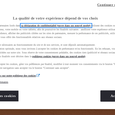
z-vous ?
Quel est votre budget ?
Dans quelle vi
Continuer 
Prix / Loyer
Ville / 
La qualité de votre expérience dépend de vos choix
rtenaires listés dans
sa déclaration de confidentialité (ouvre dans un nouvel onglet)
utilisent des cookies o
teur, votre mobile ou votre tablette, afin de poursuivre les finalités suivantes : améliorer votre expérience utilisat
udience, afficher des publicités ciblées sur les sites de partenaires, mesurer la performance de ces publicités, util
 vous offrir des fonctionnalités relatives aux réseaux sociaux.
t nécessaires au fonctionnement du site et de nos services, et sont déposés automatiquement.
tion optimale, nous vous invitons à accepter les cookies de performance et/ou fonctionnels. En les refusant, vou
BhAqEiwAkHYmSkgJOZZE_68xlBxFEDrHbe8EW2dfvFJD1WAj2eZHGFoR6rPEiJ4fpxoCNqYQAvD_BwE&gbrai
ichées sur notre site. Sous réserve de votre consentement préalable, des cookies tiers (publicité et réseaux sociau
s finalités sont décrites dans la
politique cookies (ouvre dans un nouvel onglet)
.
epter les cookies, gérer vos préférences par finalité, modifier à tout moment vos consentements via le bouton "
re navigation sans accepter via le bouton "Continuer sans accepter".
s sur notre politique des cookies
rtenaires
es cookies
Ac