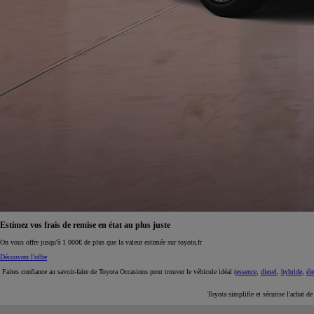
À partir de 19 700 €
Nouvelle Yaris Cross
HYBRIDE
Disponible prochainement
Estimez vos frais de remise en état au plus juste
On vous offre jusqu'à 1 000€ de plus que la valeur estimée sur toyota.fr
Découvrez l'offre
Faites confiance au savoir-faire de Toyota Occasions pour trouver le véhicule idéal (
essence
,
diesel
,
hybride
,
éle
Toyota simplifie et sécurise l'achat d