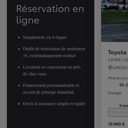
Réservation en
ligne
Simplement, en 4 étapes
Dépôt de réservation de seulement
Toyota
1€, systématiquement restitué
1.0 VVT-i 
Livraison en concession ou près
LIMOGE
de chez vous
Mise en cir
05-
Financement personnalisable et
accord de principe immédiat
Energie
Devis d’assurance simple et rapide
Esse
15 990 €