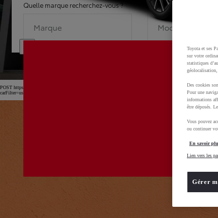
Quelle marque recherchez-vous ?
Quel modèle recherche
Marque
Modèle
Toyota et ses Pa
sur votre ordina
statistiques d’a
géolocalisation,
Des cookies son
POST https://usc-webcomponents.toyota-europe.com/v1/car-filter-header/fr/fr?
Pour une naviga
carFilter=used&brand=toyota&uscEnv=production&useGlobalStore=true&gclid=CjwKCAjw4dDT
informations aff
être déposés. Le
Vous pouvez acc
ou continuer vot
En savoir plu
Lien vers les pa
Gérer m