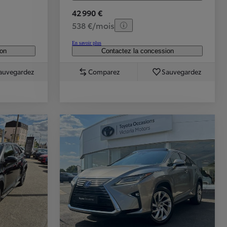
42 990 €
538 €/mois
En savoir plus
ion
Contactez la concession
auvegardez
Comparez
Sauvegardez