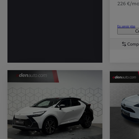
226 €/mo
En savoir plus
Co
Comp
TOYOTA C-HR
HYBRIDE OU HYBRIDE RECHARGEABLE
Disponible rapidement