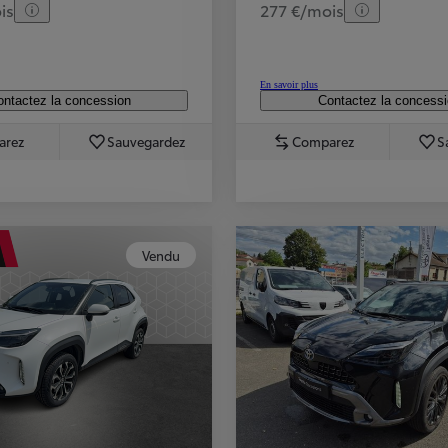
is
277 €/mois
En savoir plus
ntactez la concession
Contactez la concess
arez
Sauvegardez
Comparez
S
Vendu