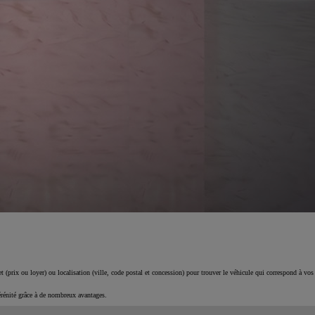
 (prix ou loyer) ou localisation (ville, code postal et concession) pour trouver le véhicule qui correspond à vos
érénité grâce à de nombreux avantages.