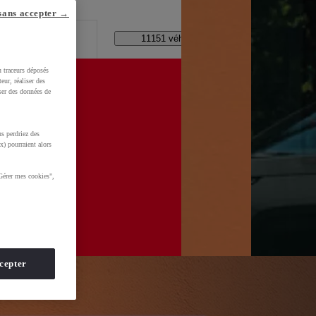
lle ?
sans accepter →
Code Postal / Concession
11151 véhicules disponibles
u traceurs déposés
eur, réaliser des
iser des données de
s perdriez des
d=0AAAAADMU_rNHF5hpFDrrQBD2ybUHe3Zv7
x) pourraient alors
Gérer mes cookies",
cepter