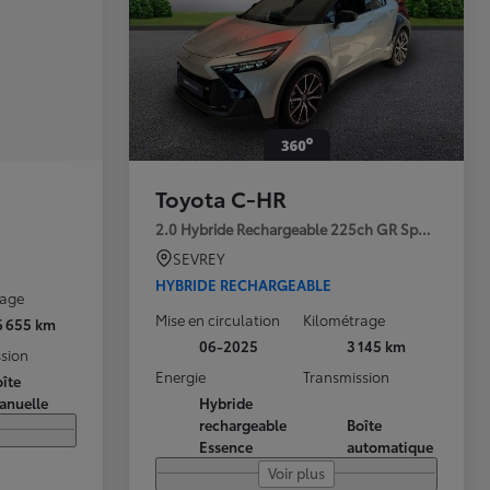
Toyota C-HR
2.0 Hybride Rechargeable 225ch GR Sport Premi
SEVREY
HYBRIDE RECHARGEABLE
rage
Mise en circulation
Kilométrage
6 655 km
06-2025
3 145 km
sion
Energie
Transmission
îte
anuelle
Hybride
rechargeable
Boîte
Essence
automatique
Voir plus