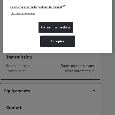
Consommation mixte
3,8
L/100 km
En savoir plus sur notre politique des cookies
Émissions CO2
88
g/km
Lien vers les partenaires
Performances
Gérer mes cookies
Vitesse maximale
175
km/h
Accélération 0-100km/h
9,7
secondes
Accepter
Transmission
Roues motrices
Roues motrices avant
Transmission
Boîte automatique
Équipements
Confort