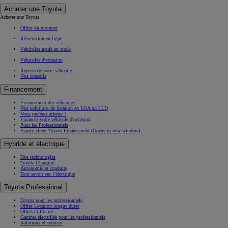
Acheter une Toyota
Acheter une Toyota
Offres du moment
Réservation en ligne
Véhicules neufs en stock
Véhicules d'occasion
Reprise de votre véhicule
Nos conseils
Financement
Financement des véhicules
Nos solutions de location en LOA ou LLD
Vous préférez acheter ?
Financez votre véhicule d'occasion
Pour les Professionnels
Espace client Toyota Financement
(Opens in new window)
Hybride et électrique
Nos technologies
Toyota Charging
Autonomie et conduite
Tout savoir sur l’électrique
Toyota Professional
Toyota pour les professionnels
Offres Location longue durée
Offres utilitaires
Gamme électrifiée pour les professionnels
Solutions et services