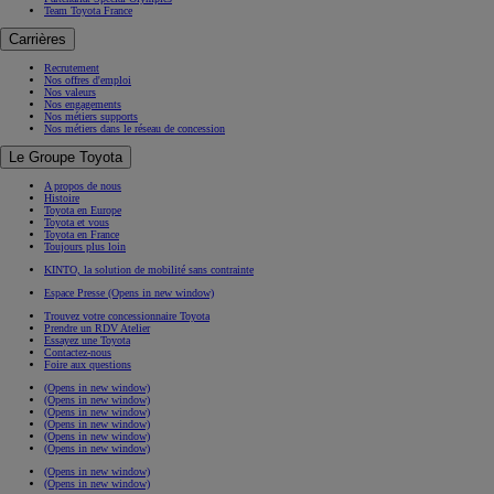
Team Toyota France
Carrières
Recrutement
Nos offres d'emploi
Nos valeurs
Nos engagements
Nos métiers supports
Nos métiers dans le réseau de concession
Le Groupe Toyota
A propos de nous
Histoire
Toyota en Europe
Toyota et vous
Toyota en France
Toujours plus loin
KINTO, la solution de mobilité sans contrainte
Espace Presse
(Opens in new window)
Trouvez votre concessionnaire Toyota
Prendre un RDV Atelier
Essayez une Toyota
Contactez-nous
Foire aux questions
(Opens in new window)
(Opens in new window)
(Opens in new window)
(Opens in new window)
(Opens in new window)
(Opens in new window)
(Opens in new window)
(Opens in new window)