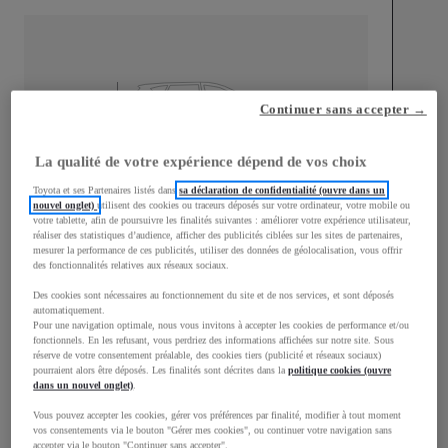
mm
Continuer sans accepter →
1 500
Hauteur
La qualité de votre expérience dépend de vos choix
Toyota et ses Partenaires listés dans
sa déclaration de confidentialité (ouvre dans un
Longueur
3 940
mm
nouvel onglet)
utilisent des cookies ou traceurs déposés sur votre ordinateur, votre mobile ou
votre tablette, afin de poursuivre les finalités suivantes : améliorer votre expérience utilisateur,
réaliser des statistiques d’audience, afficher des publicités ciblées sur les sites de partenaires,
mesurer la performance de ces publicités, utiliser des données de géolocalisation, vous offrir
des fonctionnalités relatives aux réseaux sociaux.
Des cookies sont nécessaires au fonctionnement du site et de nos services, et sont déposés
automatiquement.
Pour une navigation optimale, nous vous invitons à accepter les cookies de performance et/ou
Largeur
1 745
mm
fonctionnels. En les refusant, vous perdriez des informations affichées sur notre site. Sous
réserve de votre consentement préalable, des cookies tiers (publicité et réseaux sociaux)
pourraient alors être déposés. Les finalités sont décrites dans la
politique cookies (ouvre
dans un nouvel onglet)
.
Vous pouvez accepter les cookies, gérer vos préférences par finalité, modifier à tout moment
vos consentements via le bouton "Gérer mes cookies", ou continuer votre navigation sans
Consommation mixte
accepter via le bouton "Continuer sans accepter".