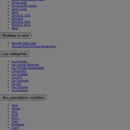
Toyota bZ4X
Toyota bZ4X Touring
Land Cruiser
Hilux
PROACE CITY
PROACE
PROACE Verso
PROACE MAX
Mirai
Modèles à venir
Nouvelle Yaris Cross
Nouveau RAV4 Hybride Rechargeable
Les catégories
Les Hybrides
Les voitures électriques
Les Hybrides Rechargeables
L'Hydrogène
Les Citadines
Les SUV
Les Familiales
Les 4x4
Les Utilitaires
Les Sportives
Nos précédents modèles
Auris
Avensis
Aygo
GT86
Prius +
Verso
Highlander
Camry