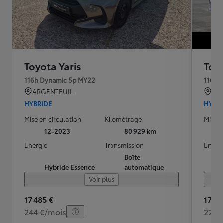
Toyota Yaris
Toyo
116h Dynamic 5p MY22
116h 
ARGENTEUIL
VE
HYBRIDE
HYBR
Mise en circulation
Kilométrage
Mise e
12-2023
80 929 km
Energie
Transmission
Energ
Boîte
Hybride Essence
automatique
Voir plus
17 485 €
17 29
244 €/mois
229 