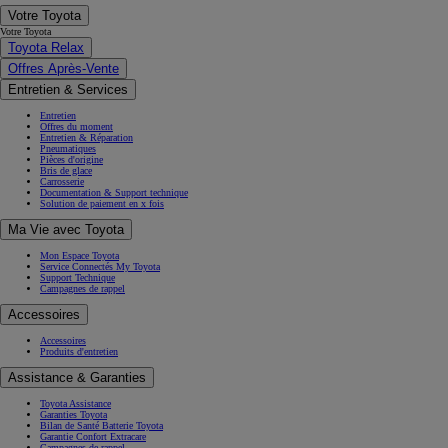
Votre Toyota
Votre Toyota
Toyota Relax
Offres Après-Vente
Entretien & Services
Entretien
Offres du moment
Entretien & Réparation
Pneumatiques
Pièces d'origine
Bris de glace
Carrosserie
Documentation & Support technique
Solution de paiement en x fois
Ma Vie avec Toyota
Mon Espace Toyota
Service Connectés My Toyota
Support Technique
Campagnes de rappel
Accessoires
Accessoires
Produits d'entretien
Assistance & Garanties
Toyota Assistance
Garanties Toyota
Bilan de Santé Batterie Toyota
Garantie Confort Extracare
Campagnes de rappel