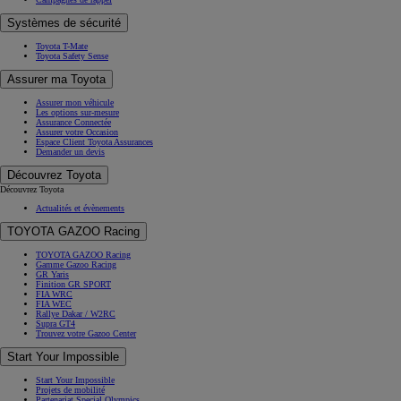
Systèmes de sécurité
Toyota T-Mate
Toyota Safety Sense
Assurer ma Toyota
Assurer mon véhicule
Les options sur-mesure
Assurance Connectée
Assurer votre Occasion
Espace Client Toyota Assurances
Demander un devis
Découvrez Toyota
Découvrez Toyota
Actualités et évènements
TOYOTA GAZOO Racing
TOYOTA GAZOO Racing
Gamme Gazoo Racing
GR Yaris
Finition GR SPORT
FIA WRC
FIA WEC
Rallye Dakar / W2RC
Supra GT4
Trouvez votre Gazoo Center
Start Your Impossible
Start Your Impossible
Projets de mobilité
Partenariat Special Olympics