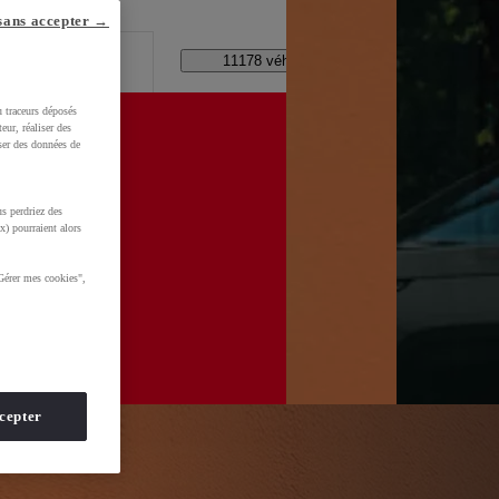
lle ?
sans accepter →
Code Postal / Concession
11178 véhicules disponibles
u traceurs déposés
eur, réaliser des
iser des données de
s perdriez des
WkltZ5T1KXUDb4&gclid=CjwKCAjwhNbTBhB4EiwAsFSg-
x) pourraient alors
Gérer mes cookies",
cepter