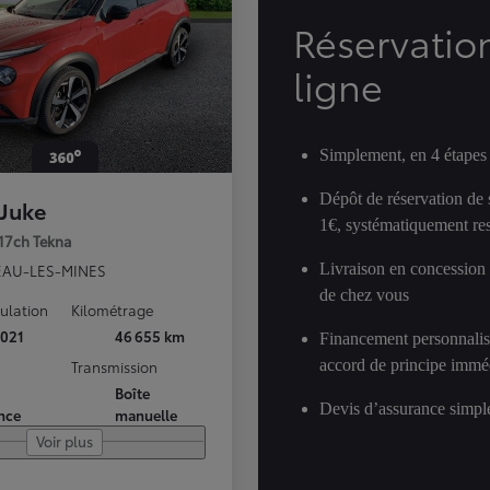
Réservatio
ligne
Simplement, en 4 étapes
Dépôt de réservation de
 Juke
1€, systématiquement res
117ch Tekna
Livraison en concession
AU-LES-MINES
de chez vous
culation
Kilométrage
021
46 655 km
Financement personnalis
accord de principe immé
Transmission
Boîte
Devis d’assurance simple
nce
manuelle
Voir plus