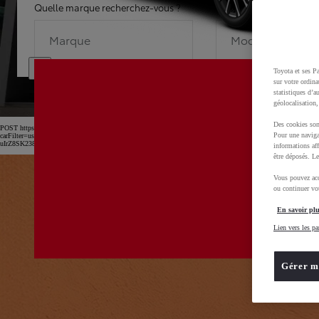
Quelle marque recherchez-vous ?
Quel modèle recherche
Marque
Modèle
Toyota et ses Pa
sur votre ordina
statistiques d’a
géolocalisation,
Des cookies son
POST https://usc-webcomponents.toyota-europe.com/v1/car-filter-header/fr/fr?
Pour une naviga
carFilter=used&brand=toyota&uscEnv=production&useGlobalStore=true&utm_campaign=SEM_Marqu
uIrZ8SK238Kn6x2OwfL2isPTEXM0MwD0BvOsZGv7GXbVu52B_rl2xoCnw4QAvD_BwE
informations aff
être déposés. Le
Vous pouvez acc
ou continuer vot
En savoir plu
Lien vers les pa
Gérer m