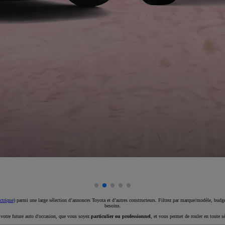
ctrique
) parmi une large sélection d’annonces Toyota et d’autres constructeurs. Filtrez par marque/modèle, budget
besoins.
e votre future auto d'occasion, que vous soyez
particulier ou professionnel
, et vous permet de rouler en toute s