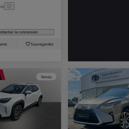
is
ntactez la concession
arez
Sauvegardez
Vendu