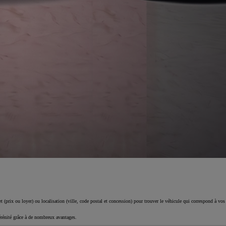
 (prix ou loyer) ou localisation (ville, code postal et concession) pour trouver le véhicule qui correspond à vos
érénité grâce à de nombreux avantages.