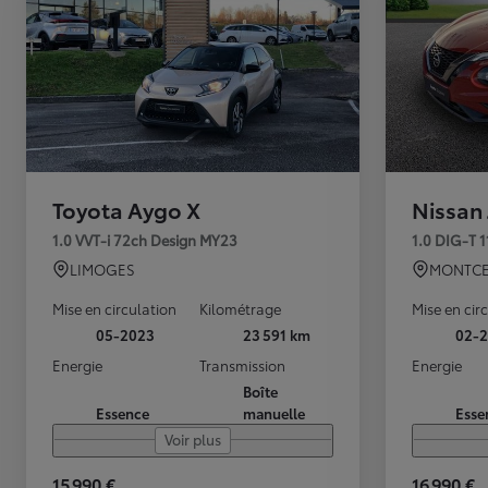
Toyota Aygo X
Nissan
1.0 VVT-i 72ch Design MY23
1.0 DIG-T 
LIMOGES
MONTCE
Mise en circulation
Kilométrage
Mise en cir
05-2023
23 591 km
02-2
Energie
Transmission
Energie
Boîte
Essence
manuelle
Esse
Voir plus
15 990 €
16 990 €