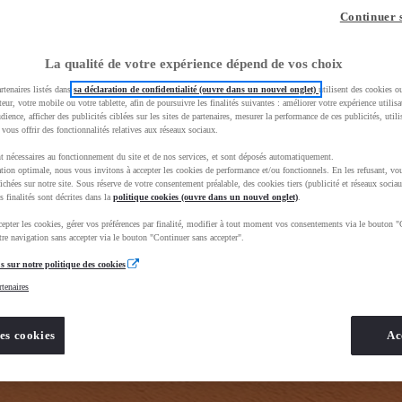
z-vous ?
Quel est votre budget ?
Dans quelle vi
Continuer 
Prix / Loyer
Ville / 
La qualité de votre expérience dépend de vos choix
rtenaires listés dans
sa déclaration de confidentialité (ouvre dans un nouvel onglet)
utilisent des cookies o
teur, votre mobile ou votre tablette, afin de poursuivre les finalités suivantes : améliorer votre expérience utilisat
udience, afficher des publicités ciblées sur les sites de partenaires, mesurer la performance de ces publicités, util
 vous offrir des fonctionnalités relatives aux réseaux sociaux.
t nécessaires au fonctionnement du site et de nos services, et sont déposés automatiquement.
tion optimale, nous vous invitons à accepter les cookies de performance et/ou fonctionnels. En les refusant, vou
e_toyota_occasion_VO&gad_source=1&gad_campaignid=12420073414&gbraid=0AAAAADMU_rPnDkJcpHH
ichées sur notre site. Sous réserve de votre consentement préalable, des cookies tiers (publicité et réseaux sociau
s finalités sont décrites dans la
politique cookies (ouvre dans un nouvel onglet)
.
epter les cookies, gérer vos préférences par finalité, modifier à tout moment vos consentements via le bouton "
re navigation sans accepter via le bouton "Continuer sans accepter".
s sur notre politique des cookies
rtenaires
es cookies
Ac