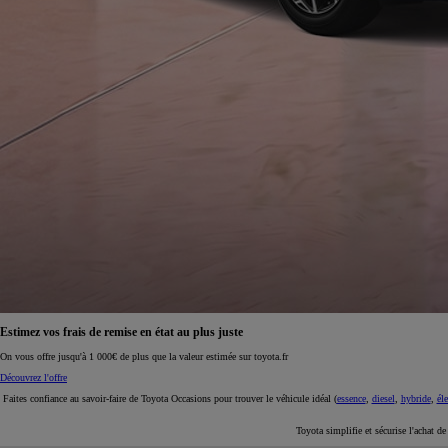
À partir de 19 700 €
Nouvelle Yaris Cross
HYBRIDE
Disponible prochainement
Estimez vos frais de remise en état au plus juste
On vous offre jusqu'à 1 000€ de plus que la valeur estimée sur toyota.fr
Découvrez l'offre
Faites confiance au savoir-faire de Toyota Occasions pour trouver le véhicule idéal (
essence
,
diesel
,
hybride
,
éle
Toyota simplifie et sécurise l'achat d