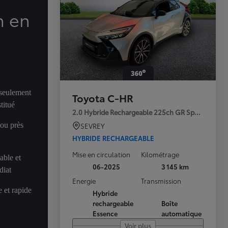
n en
 seulement
Toyota C-HR
titué
2.0 Hybride Rechargeable 225ch GR Sport Premi
 ou près
SEVREY
HYBRIDE RECHARGEABLE
Mise en circulation
Kilométrage
able et
06-2025
3 145 km
diat
Energie
Transmission
 et rapide
Hybride
rechargeable
Boîte
Essence
automatique
Voir plus