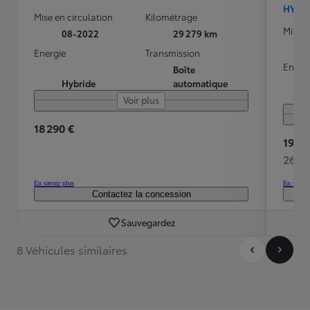
HYBR
Mise en circulation
Kilométrage
Mise e
08-2022
29 279 km
Energie
Transmission
Energ
Boîte
Hybride
automatique
Voir plus
18 290 €
19 99
269 
En savoir plus
En savoir
Contactez la concession
Sauvegardez
8 Véhicules similaires