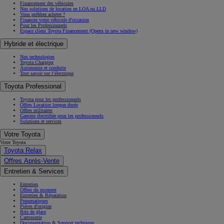
Financement des véhicules
Nos solutions de location en LOA ou LLD
Vous préférez acheter ?
Financez votre véhicule d'occasion
Pour les Professionnels
Espace client Toyota Financement
(Opens in new window)
Hybride et électrique
Nos technologies
Toyota Charging
Autonomie et conduite
Tout savoir sur l’électrique
Toyota Professional
Toyota pour les professionnels
Offres Location longue durée
Offres utilitaires
Gamme électrifiée pour les professionnels
Solutions et services
Votre Toyota
Votre Toyota
Toyota Relax
Offres Après-Vente
Entretien & Services
Entretien
Offres du moment
Entretien & Réparation
Pneumatiques
Pièces d'origine
Bris de glace
Carrosserie
Documentation & Support technique