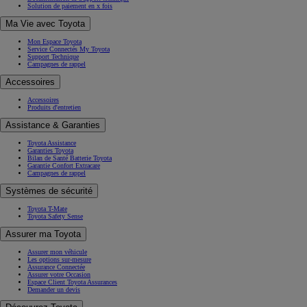
Solution de paiement en x fois
Ma Vie avec Toyota
Mon Espace Toyota
Service Connectés My Toyota
Support Technique
Campagnes de rappel
Accessoires
Accessoires
Produits d'entretien
Assistance & Garanties
Toyota Assistance
Garanties Toyota
Bilan de Santé Batterie Toyota
Garantie Confort Extracare
Campagnes de rappel
Systèmes de sécurité
Toyota T-Mate
Toyota Safety Sense
Assurer ma Toyota
Assurer mon véhicule
Les options sur-mesure
Assurance Connectée
Assurer votre Occasion
Espace Client Toyota Assurances
Demander un devis