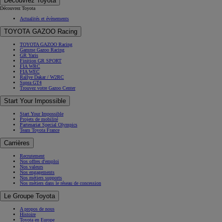
Découvrez Toyota
Découvrez Toyota
Actualités et évènements
TOYOTA GAZOO Racing
TOYOTA GAZOO Racing
Gamme Gazoo Racing
GR Yaris
Finition GR SPORT
FIA WRC
FIA WEC
Rallye Dakar / W2RC
Supra GT4
Trouvez votre Gazoo Center
Start Your Impossible
Start Your Impossible
Projets de mobilité
Partenariat Special Olympics
Team Toyota France
Carrières
Recrutement
Nos offres d'emploi
Nos valeurs
Nos engagements
Nos métiers supports
Nos métiers dans le réseau de concession
Le Groupe Toyota
A propos de nous
Histoire
Toyota en Europe