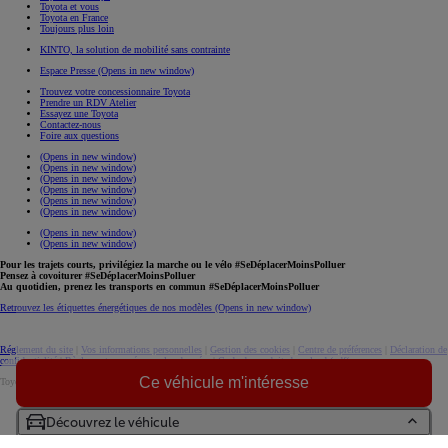
Toyota et vous
Toyota en France
Toujours plus loin
KINTO, la solution de mobilité sans contrainte
Espace Presse
(Opens in new window)
Trouvez votre concessionnaire Toyota
Prendre un RDV Atelier
Essayez une Toyota
Contactez-nous
Foire aux questions
(Opens in new window)
(Opens in new window)
(Opens in new window)
(Opens in new window)
(Opens in new window)
(Opens in new window)
(Opens in new window)
(Opens in new window)
Pour les trajets courts, privilégiez la marche ou le vélo #SeDéplacerMoinsPolluer
Pensez à covoiturer #SeDéplacerMoinsPolluer
Au quotidien, prenez les transports en commun #SeDéplacerMoinsPolluer
Retrouvez les étiquettes énergétiques de nos modèles
(Opens in new window)
Réglement du site
|
Vos informations personnelles
|
Gestion des cookies
|
Centre de préférences
|
Déclaration de
confidentialité
|
Règlement européen sur les données
|
Code de conduite
download (pdf(
Ce véhicule m'intéresse
Toyota. Tous droits réservés. © 2026
Informations légales
Accessibilité : non conforme
Découvrez le véhicule