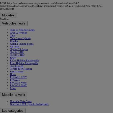
POST https://usc-webcomponents.toyota-europe.com/v1/used-stock-cars/fr/fr?
brand=toyota&uscContext=used&uscEnv=production&vehicleForSaleId=63d5e75d-295a-40be-861a-
8bfe2dd7c8da
Modèles
Modèles
Véhicules neufs
Tous les véhicules neufs
Aygo X Hybride
Yaris
Yaris Cross Hybride
Corolla
Corolla Touring Sports
GR Yaris
Toyota GR Supra
Toyota C-HR
Toyota C-HR+
RAV4
RAV4 Hybride Rechargeable
Prius Hybride Rechargeable
Toyota bZ4X
Toyota bZ4X Touring
Land Cruiser
Hilux
PROACE CITY
PROACE
PROACE Verso
PROACE MAX
Mirai
Modèles à venir
Nouvelle Yaris Cross
Nouveau RAV4 Hybride Rechargeable
Les catégories