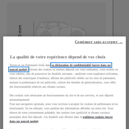
mm
1 500
Hauteur
Continuer sans accepter →
Longueur
3 950
mm
La qualité de votre expérience dépend de vos choix
Toyota et ses Partenaires listés dans
sa déclaration de confidentialité (ouvre dans un
nouvel onglet)
utilisent des cookies ou traceurs déposés sur votre ordinateur, votre mobile ou
votre tablette, afin de poursuivre les finalités suivantes : améliorer votre expérience utilisateur,
réaliser des statistiques d’audience, afficher des publicités ciblées sur les sites de partenaires,
mesurer la performance de ces publicités, utiliser des données de géolocalisation, vous offrir
des fonctionnalités relatives aux réseaux sociaux.
Largeur
1 745
mm
Des cookies sont nécessaires au fonctionnement du site et de nos services, et sont déposés
automatiquement.
Pour une navigation optimale, nous vous invitons à accepter les cookies de performance et/ou
fonctionnels. En les refusant, vous perdriez des informations affichées sur notre site. Sous
réserve de votre consentement préalable, des cookies tiers (publicité et réseaux sociaux)
pourraient alors être déposés. Les finalités sont décrites dans la
politique cookies (ouvre
dans un nouvel onglet)
.
Consommation mixte