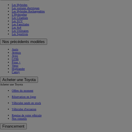
Les Hybrides
Les voitures électriques
Les Hybrides Rechargeables
L'Hydrogène
Les Citadines
Les SUV
Les Familiales
Les 4x4
Les Utilitaires
Les Sportives
Nos précédents modèles
Auris
Avensis
Aygo
GT86
Prius +
Verso
Highlander
Camry
Acheter une Toyota
Acheter une Toyota
Offres du moment
Réservation en ligne
Véhicules neufs en stock
Véhicules d'occasion
Reprise de votre véhicule
Nos conseils
Financement