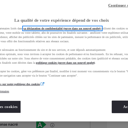
Continuer 
La qualité de votre expérience dépend de vos choix
rtenaires listés dans
sa déclaration de confidentialité (ouvre dans un nouvel onglet)
utilisent des cookies o
teur, votre mobile ou votre tablette, afin de poursuivre les finalités suivantes : améliorer votre expérience utilisat
udience, afficher des publicités ciblées sur les sites de partenaires, mesurer la performance de ces publicités, util
 vous offrir des fonctionnalités relatives aux réseaux sociaux.
t nécessaires au fonctionnement du site et de nos services, et sont déposés automatiquement.
tion optimale, nous vous invitons à accepter les cookies de performance et/ou fonctionnels. En les refusant, vou
ichées sur notre site. Sous réserve de votre consentement préalable, des cookies tiers (publicité et réseaux sociau
s finalités sont décrites dans la
politique cookies (ouvre dans un nouvel onglet)
.
epter les cookies, gérer vos préférences par finalité, modifier à tout moment vos consentements via le bouton "
Services
Concession
re navigation sans accepter via le bouton "Continuer sans accepter".
s sur notre politique des cookies
rtenaires
Energie
oyota Occasions
Hybride Essence
es cookies
Ac
Étiquette énergétique
ense nacré