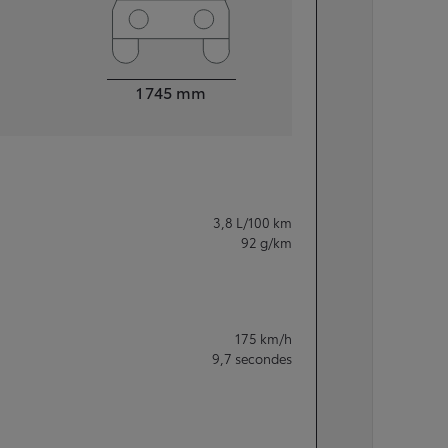
Largeur
1 745
mm
3,8
L/100 km
92
g/km
175
km/h
9,7
secondes