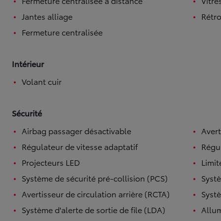
Fermeture centralisée à distance
Vitre
Jantes alliage
Rétro
Fermeture centralisée
Intérieur
Volant cuir
Sécurité
Airbag passager désactivable
Avert
Régulateur de vitesse adaptatif
Régul
Projecteurs LED
Limit
Système de sécurité pré-collision (PCS)
Systè
Avertisseur de circulation arrière (RCTA)
Systè
Système d'alerte de sortie de file (LDA)
Allu