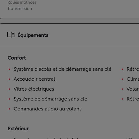
Roues motrices
Transmission
À partir de 19 700 €
Nouvelle Yaris Cross
HYBRIDE
Disponible prochainement
Équipements
Confort
Système d'accès et de démarrage sans clé
Rétro
Accoudoir central
Clim
Vitres électriques
Volan
Système de démarrage sans clé
Rétro
Commandes audio au volant
Extérieur