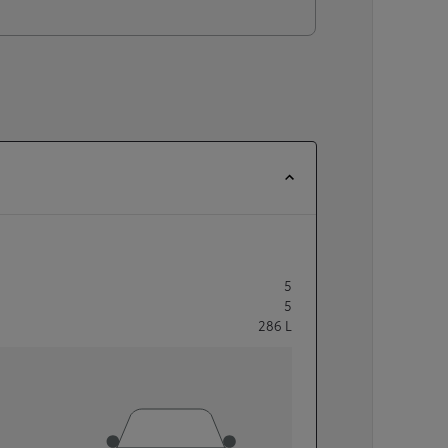
5
5
286
L