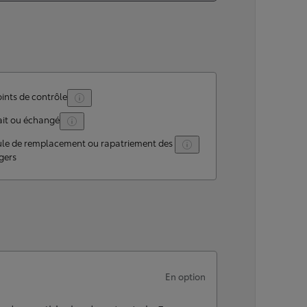
ints de contrôle
ait ou échangé
ule de remplacement ou rapatriement des
gers
En option