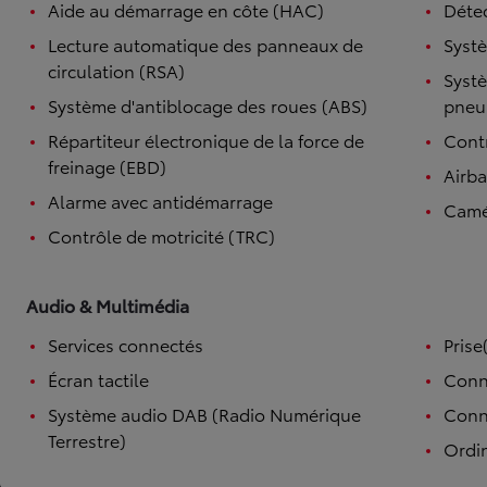
Aide au démarrage en côte (HAC)
Détec
Lecture automatique des panneaux de
Systè
circulation (RSA)
Systè
Système d'antiblocage des roues (ABS)
pneu
Répartiteur électronique de la force de
Contr
freinage (EBD)
Airb
Alarme avec antidémarrage
Camé
Contrôle de motricité (TRC)
Audio & Multimédia
Services connectés
Prise
Écran tactile
Conn
Système audio DAB (Radio Numérique
Conne
Terrestre)
Ordi