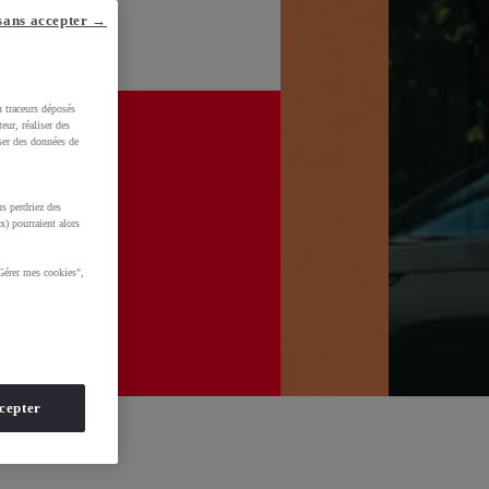
sans accepter →
u traceurs déposés
eur, réaliser des
iser des données de
s perdriez des
x) pourraient alors
Gérer mes cookies",
cepter