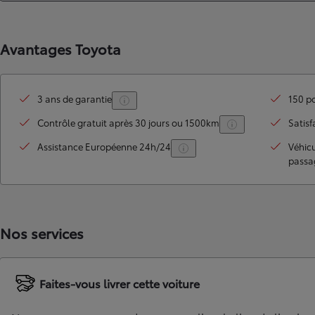
Avantages Toyota
3 ans de garantie
150 po
Contrôle gratuit après 30 jours ou 1500km
Satisf
Assistance Européenne 24h/24
Véhic
passa
TOYOTA C-HR
HYBRIDE OU HYBRIDE RECHARGEABLE
Disponible rapidement
Nos services
Faites-vous livrer cette voiture