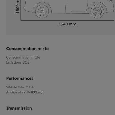
1 500
Hauteur
Longueur
3 940
mm
Consommation mixte
Consommation mixte
Émissions CO2
Performances
Vitesse maximale
Accélération 0-100km/h
Transmission