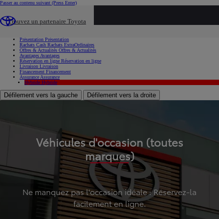
Passer au contenu suivant
(Press Enter)
...
Trouvez un partenaire Toyota
Voiture d'occasion
Présentation
Présentation
Rachats Cash
Rachats ExtraOrdinaires
Offres & Actualités
Offres & Actualités
Avantages
Avantages
Réservation en ligne
Réservation en ligne
Livraison
Livraison
Financement
Financement
Assurance
Assurance
Hybride
Hybride
Défilement vers la gauche
Défilement vers la droite
Véhicules d'occasion (toutes
marques)
Ne manquez pas l'occasion idéale : Réservez-la
facilement en ligne.