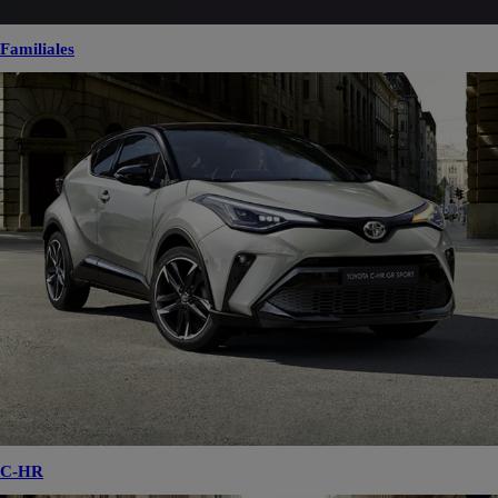
Familiales
C-HR