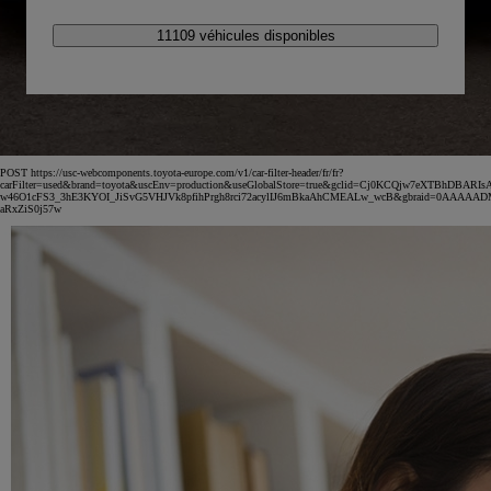
11109 véhicules disponibles
POST https://usc-webcomponents.toyota-europe.com/v1/car-filter-header/fr/fr?
carFilter=used&brand=toyota&uscEnv=production&useGlobalStore=true&gclid=Cj0KCQjw7eXTBhDBARIs
w46O1cFS3_3hE3KYOI_JiSvG5VHJVk8pfihPrgh8rci72acylIJ6mBkaAhCMEALw_wcB&gbraid=0AAAAA
aRxZiS0j57w