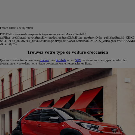
Forced client side injection
POST https://usc-webcomponents.toyota-europe.com/v1/car-filter/fr/fr?
carFilter=used&brand=toyota&uscEnv=production&useGlobalStore=true&sortOrder=published&gclid=C
w46O1cFS3_3hE3KYOI_JiSvG5VHJVk8pfihPrgh8rci72acylIJ6mBkaAhCMEALw_wcB&gbraid=0AAAAA
aRxZiS0j57w
Trouvez votre type de voiture d’occasion
Que vous souhaitiez acheter une
citadine
, une
familiale
ou un
SUV
, retrouvez tous les types de véhicules
d’occasion en vente dans notre réseau de concessions et réservables en ligne.