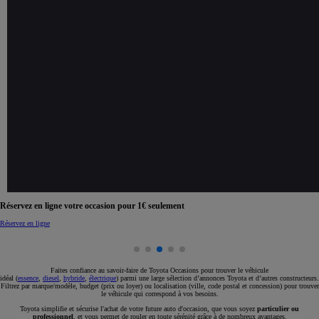
Réservez en ligne votre occasion pour 1€ seulement
Réservez en ligne
Faites confiance au savoir-faire de Toyota Occasions pour trouver le véhicule
idéal (
essence
,
diesel
,
hybride
,
électrique
) parmi une large sélection d’annonces Toyota et d’autres constructeurs.
Filtrez par marque/modèle, budget (prix ou loyer) ou localisation (ville, code postal et concession) pour trouver
le véhicule qui correspond à vos besoins.
Toyota simplifie et sécurise l'achat de votre future auto d'occasion, que vous soyez
particulier ou
professionnel
, et vous permet de rouler en toute sérénité grâce à de nombreux avantages.