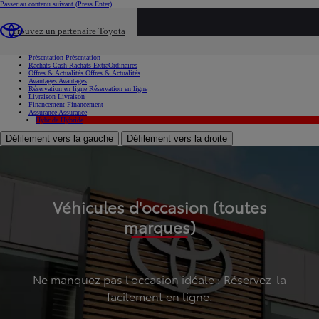
Passer au contenu suivant
(Press Enter)
...
Trouvez un partenaire Toyota
Voiture d'occasion
Présentation
Présentation
Rachats Cash
Rachats ExtraOrdinaires
Offres & Actualités
Offres & Actualités
Avantages
Avantages
Réservation en ligne
Réservation en ligne
Livraison
Livraison
Financement
Financement
Assurance
Assurance
Hybride
Hybride
Défilement vers la gauche
Défilement vers la droite
Véhicules d'occasion (toutes
marques)
Ne manquez pas l'occasion idéale : Réservez-la
facilement en ligne.