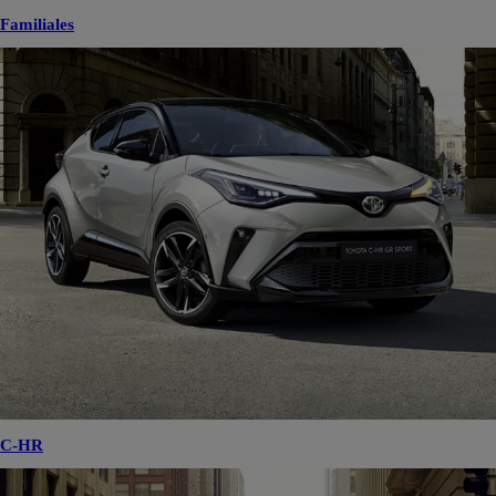
Familiales
C-HR