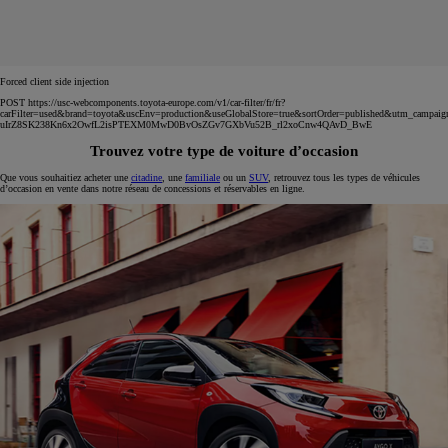
Forced client side injection
POST https://usc-webcomponents.toyota-europe.com/v1/car-filter/fr/fr?
carFilter=used&brand=toyota&uscEnv=production&useGlobalStore=true&sortOrder=published&utm
uIrZ8SK238Kn6x2OwfL2isPTEXM0MwD0BvOsZGv7GXbVu52B_rl2xoCnw4QAvD_BwE
Trouvez votre type de voiture d’occasion
Que vous souhaitiez acheter une
citadine
, une
familiale
ou un
SUV
, retrouvez tous les types de véhicules
d’occasion en vente dans notre réseau de concessions et réservables en ligne.