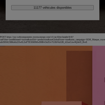
11177 véhicules disponibles
POST https://usc-webcomponents.toyota-europe.com/v1/car-filter-header/fr/fr?
carFilter=used&brand=toyota&uscEnv=production&useGlobalStore=true&utm_campaign=SEM_Marqu
uIrZ8SK238Kn6x2OwfL2isPTEXM0MwD0BvOsZGv7GXbVu52B_rl2xoCnw4QAvD_BwE