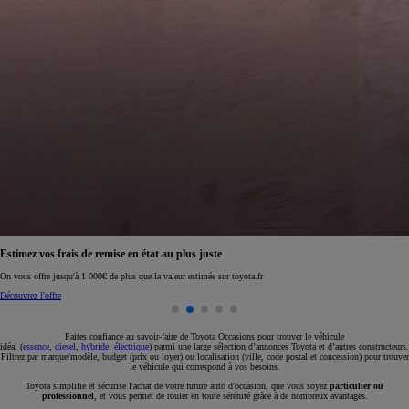
Réservez en ligne votre occasion pour 1€ seulement
Réservez en ligne
Faites confiance au savoir-faire de Toyota Occasions pour trouver le véhicule
idéal (
essence
,
diesel
,
hybride
,
électrique
) parmi une large sélection d’annonces Toyota et d’autres constructeurs.
Filtrez par marque/modèle, budget (prix ou loyer) ou localisation (ville, code postal et concession) pour trouver
le véhicule qui correspond à vos besoins.
Toyota simplifie et sécurise l'achat de votre future auto d'occasion, que vous soyez
particulier ou
professionnel
, et vous permet de rouler en toute sérénité grâce à de nombreux avantages.