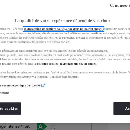
Continuer 
La qualité de votre expérience dépend de vos choix
rtenaires listés dans
sa déclaration de confidentialité (ouvre dans un nouvel onglet)
utilisent des cookies o
teur, votre mobile ou votre tablette, afin de poursuivre les finalités suivantes : améliorer votre expérience utilisat
udience, afficher des publicités ciblées sur les sites de partenaires, mesurer la performance de ces publicités, util
 vous offrir des fonctionnalités relatives aux réseaux sociaux.
t nécessaires au fonctionnement du site et de nos services, et sont déposés automatiquement.
tion optimale, nous vous invitons à accepter les cookies de performance et/ou fonctionnels. En les refusant, vou
ichées sur notre site. Sous réserve de votre consentement préalable, des cookies tiers (publicité et réseaux sociau
s finalités sont décrites dans la
politique cookies (ouvre dans un nouvel onglet)
.
epter les cookies, gérer vos préférences par finalité, modifier à tout moment vos consentements via le bouton "
Services
Concession
re navigation sans accepter via le bouton "Continuer sans accepter".
s sur notre politique des cookies
rtenaires
Energie
oyota Occasions
Hybride Essence
es cookies
Ac
Étiquette énergétique
ge Intense / Toit