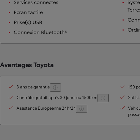
Services connectés
Syst
Terre
Écran tactile
Conne
Prise(s) USB
Ordi
Connexion Bluetooth®
Avantages Toyota
TOYOTA C-HR
HYBRIDE OU HYBRIDE RECHARGEABLE
Disponible rapidement
3 ans de garantie
150 po
Contrôle gratuit après 30 jours ou 1500km
Satisf
Assistance Européenne 24h/24
Véhic
passa