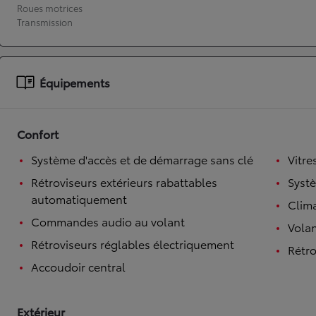
Roues motrices
Transmission
À partir de 19 700 €
Nouvelle Yaris Cross
HYBRIDE
Disponible prochainement
Équipements
Confort
Système d'accès et de démarrage sans clé
Vitre
Rétroviseurs extérieurs rabattables
Syst
automatiquement
Clim
Commandes audio au volant
Volan
Rétroviseurs réglables électriquement
Rétro
Accoudoir central
Extérieur