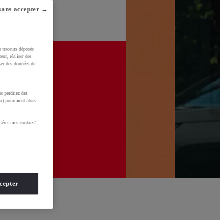
sans accepter →
u traceurs déposés
eur, réaliser des
iser des données de
s perdriez des
x) pourraient alors
Gérer mes cookies",
cepter