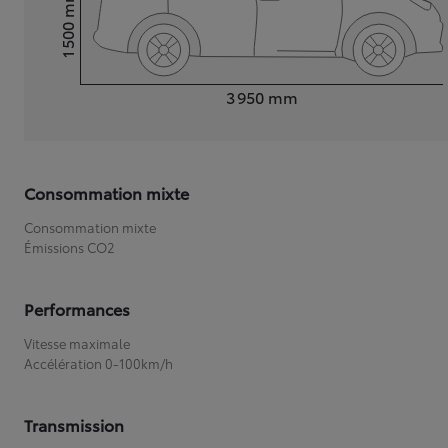
mm
1 500
Hauteur
Longueur
3 950
mm
Consommation mixte
Consommation mixte
Émissions CO2
Performances
Vitesse maximale
Accélération 0-100km/h
Transmission