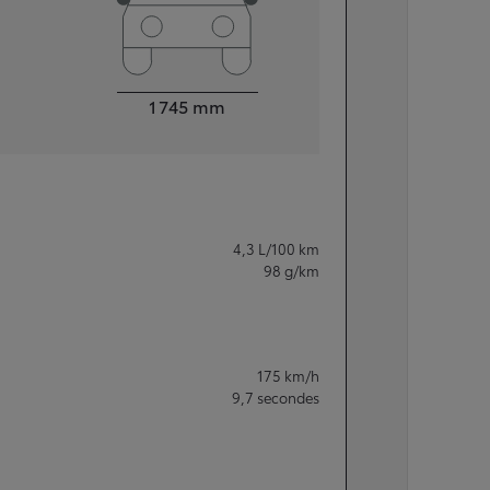
Largeur
1 745
mm
4,3
L/100 km
98
g/km
175
km/h
9,7
secondes