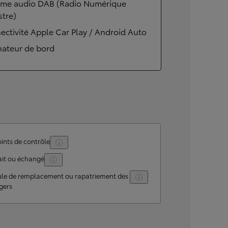
ème audio DAB (Radio Numérique
stre)
ctivité Apple Car Play / Android Auto
nateur de bord
ints de contrôle
ait ou échangé
ule de remplacement ou rapatriement des
gers