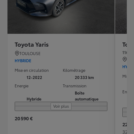
Toyota Yaris
Toyo
116h 
TOULOUSE
QU
HYBRIDE
HYBR
Mise en circulation
Kilométrage
Mise e
12-2022
20 333 km
Energie
Transmission
Energ
Boîte
Hybride
automatique
Voir plus
20 590 €
22 49
320 