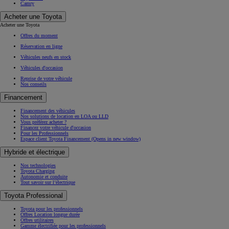
Camry
Acheter une Toyota
Acheter une Toyota
Offres du moment
Réservation en ligne
Véhicules neufs en stock
Véhicules d'occasion
Reprise de votre véhicule
Nos conseils
Financement
Financement des véhicules
Nos solutions de location en LOA ou LLD
Vous préférez acheter ?
Financez votre véhicule d'occasion
Pour les Professionnels
Espace client Toyota Financement
(Opens in new window)
Hybride et électrique
Nos technologies
Toyota Charging
Autonomie et conduite
Tout savoir sur l’électrique
Toyota Professional
Toyota pour les professionnels
Offres Location longue durée
Offres utilitaires
Gamme électrifiée pour les professionnels