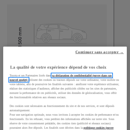
mm
1 500
Hauteur
Continuer sans accepter →
Longueur
3 940
mm
La qualité de votre expérience dépend de vos choix
Toyota et ses Partenaires listés dans
sa déclaration de confidentialité (ouvre dans un
nouvel onglet)
utilisent des cookies ou traceurs déposés sur votre ordinateur, votre mobile ou
votre tablette, afin de poursuivre les finalités suivantes : améliorer votre expérience utilisateur,
réaliser des statistiques d’audience, afficher des publicités ciblées sur les sites de partenaires,
mesurer la performance de ces publicités, utiliser des données de géolocalisation, vous offrir
Largeur
1 745
mm
des fonctionnalités relatives aux réseaux sociaux.
Des cookies sont nécessaires au fonctionnement du site et de nos services, et sont déposés
automatiquement.
Pour une navigation optimale, nous vous invitons à accepter les cookies de performance et/ou
fonctionnels. En les refusant, vous perdriez des informations affichées sur notre site. Sous
réserve de votre consentement préalable, des cookies tiers (publicité et réseaux sociaux)
Consommation mixte
pourraient alors être déposés. Les finalités sont décrites dans la
politique cookies (ouvre