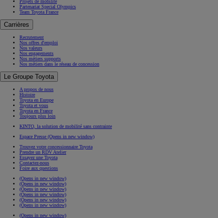
Projets de mobilité
Partenariat Special Olympics
Team Toyota France
Carrières
Recrutement
Nos offres d'emploi
Nos valeurs
Nos engagements
Nos métiers supports
Nos métiers dans le réseau de concession
Le Groupe Toyota
A propos de nous
Histoire
Toyota en Europe
Toyota et vous
Toyota en France
Toujours plus loin
KINTO, la solution de mobilité sans contrainte
Espace Presse
(Opens in new window)
Trouvez votre concessionnaire Toyota
Prendre un RDV Atelier
Essayez une Toyota
Contactez-nous
Foire aux questions
(Opens in new window)
(Opens in new window)
(Opens in new window)
(Opens in new window)
(Opens in new window)
(Opens in new window)
(Opens in new window)