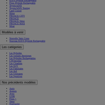
RAV4 Hybride Rechargeable
Prius Hybride Rechargeable
Toyota bZ4X
Toyota bZ4X Touring
Land Cruiser
Hilux
PROACE CITY
PROACE
PROACE Verso
PROACE MAX
Mirai
Modèles à venir
Nouvelle Yaris Cross
Nouveau RAV4 Hybride Rechargeable
Les catégories
Les Hybrides
Les voitures électriques
Les Hybrides Rechargeables
L'Hydrogène
Les Citadines
Les SUV
Les Familiales
Les 4x4
Les Utilitaires
Les Sportives
Nos précédents modèles
Auris
Avensis
Aygo
GT86
Prius +
Verso
Highlander