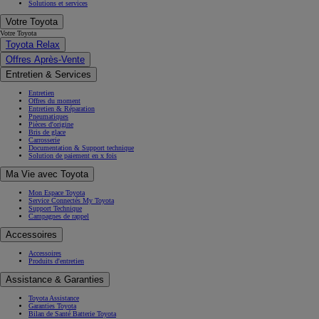
Solutions et services
Votre Toyota
Votre Toyota
Toyota Relax
Offres Après-Vente
Entretien & Services
Entretien
Offres du moment
Entretien & Réparation
Pneumatiques
Pièces d'origine
Bris de glace
Carrosserie
Documentation & Support technique
Solution de paiement en x fois
Ma Vie avec Toyota
Mon Espace Toyota
Service Connectés My Toyota
Support Technique
Campagnes de rappel
Accessoires
Accessoires
Produits d'entretien
Assistance & Garanties
Toyota Assistance
Garanties Toyota
Bilan de Santé Batterie Toyota