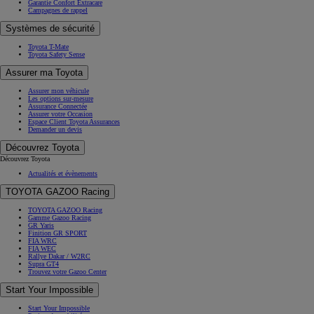
Garantie Confort Extracare
Campagnes de rappel
Systèmes de sécurité
Toyota T-Mate
Toyota Safety Sense
Assurer ma Toyota
Assurer mon véhicule
Les options sur-mesure
Assurance Connectée
Assurer votre Occasion
Espace Client Toyota Assurances
Demander un devis
Découvrez Toyota
Découvrez Toyota
Actualités et évènements
TOYOTA GAZOO Racing
TOYOTA GAZOO Racing
Gamme Gazoo Racing
GR Yaris
Finition GR SPORT
FIA WRC
FIA WEC
Rallye Dakar / W2RC
Supra GT4
Trouvez votre Gazoo Center
Start Your Impossible
Start Your Impossible