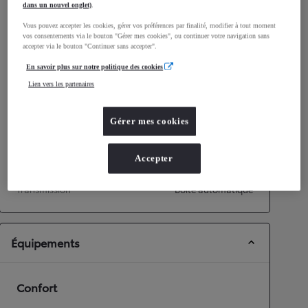
dans un nouvel onglet)
.
Consommation mixte
3,8
L/100 km
Vous pouvez accepter les cookies, gérer vos préférences par finalité, modifier à tout moment
Émissions CO2
92
g/km
vos consentements via le bouton "Gérer mes cookies", ou continuer votre navigation sans
accepter via le bouton "Continuer sans accepter".
En savoir plus sur notre politique des cookies
Performances
Lien vers les partenaires
Vitesse maximale
175
km/h
Accélération 0-100km/h
9,7
secondes
Gérer mes cookies
Transmission
Accepter
Roues motrices
Roues motrices avant
Transmission
Boîte automatique
Équipements
Confort