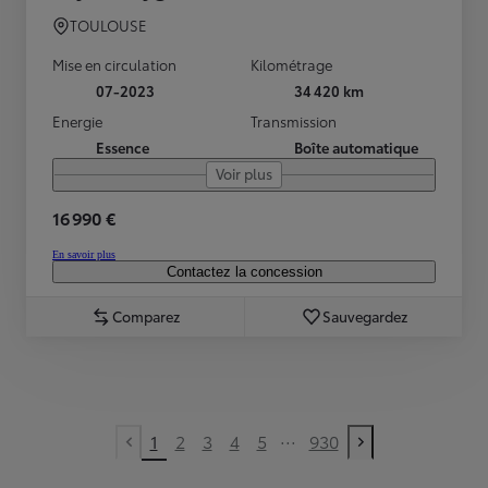
TOULOUSE
Mise en circulation
Kilométrage
07-2023
34 420 km
Energie
Transmission
Essence
Boîte automatique
Voir plus
16 990 €
En savoir plus
Contactez la concession
Comparez
Sauvegardez
...
1
2
3
4
5
930
Previous page
Next page