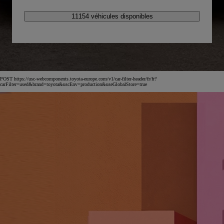
11154 véhicules disponibles
POST https://usc-webcomponents.toyota-europe.com/v1/car-filter-header/fr/fr?
carFilter=used&brand=toyota&uscEnv=production&useGlobalStore=true