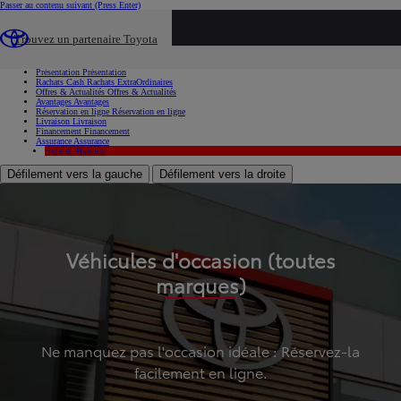
Passer au contenu suivant
(Press Enter)
...
Trouvez un partenaire Toyota
Voiture d'occasion
Présentation
Présentation
Rachats Cash
Rachats ExtraOrdinaires
Offres & Actualités
Offres & Actualités
Avantages
Avantages
Réservation en ligne
Réservation en ligne
Livraison
Livraison
Financement
Financement
Assurance
Assurance
Hybride
Hybride
Défilement vers la gauche
Défilement vers la droite
Véhicules d'occasion (toutes
marques)
Ne manquez pas l'occasion idéale : Réservez-la
facilement en ligne.