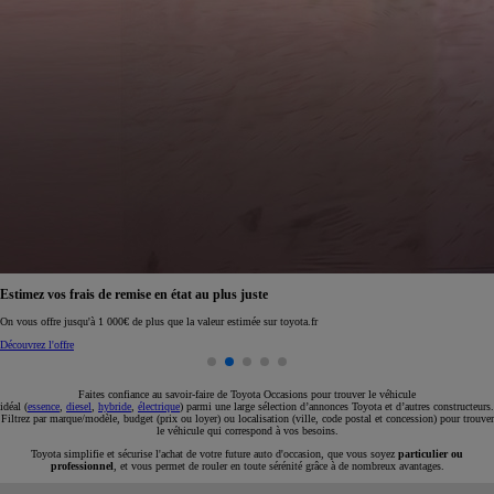
Réservez en ligne votre occasion pour 1€ seulement
Réservez en ligne
Faites confiance au savoir-faire de Toyota Occasions pour trouver le véhicule
idéal (
essence
,
diesel
,
hybride
,
électrique
) parmi une large sélection d’annonces Toyota et d’autres constructeurs.
Filtrez par marque/modèle, budget (prix ou loyer) ou localisation (ville, code postal et concession) pour trouver
le véhicule qui correspond à vos besoins.
Toyota simplifie et sécurise l'achat de votre future auto d'occasion, que vous soyez
particulier ou
professionnel
, et vous permet de rouler en toute sérénité grâce à de nombreux avantages.