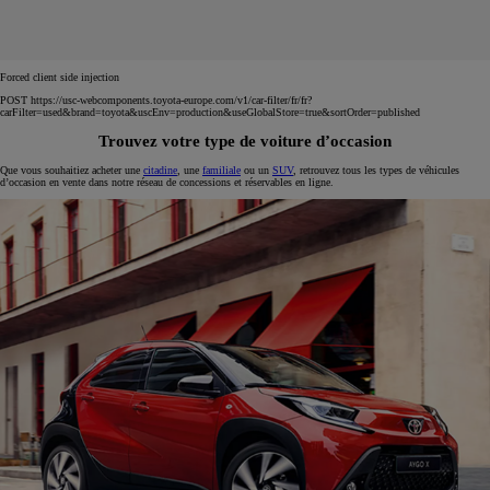
Forced client side injection
POST https://usc-webcomponents.toyota-europe.com/v1/car-filter/fr/fr?
carFilter=used&brand=toyota&uscEnv=production&useGlobalStore=true&sortOrder=published
Trouvez votre type de voiture d’occasion
Que vous souhaitiez acheter une
citadine
, une
familiale
ou un
SUV
, retrouvez tous les types de véhicules
d’occasion en vente dans notre réseau de concessions et réservables en ligne.