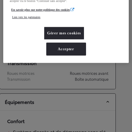
accepter via le bouton "Continuer sans accepter".
Consommation mixte
3,8
L/100 km
Émissions CO2
92
g/km
En savoir plus sur notre politique des cookies
Lien vers les partenaires
Performances
Gérer mes cookies
Vitesse maximale
175
km/h
Accélération 0-100km/h
9,7
secondes
Accepter
Transmission
Roues motrices
Roues motrices avant
Transmission
Boîte automatique
Équipements
Confort
Système d'accès et de démarrage sans clé