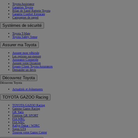
Toyota Assistance
Garanties Toyota
Bilan de Santé Batterie Toyota
Garantie Confort Extracare
Campagnes de rappel
Systèmes de sécurité
Toyota T-Mate
Toyota Safety Sense
Assurer ma Toyota
Assurer mon véhicule
Les options sur-mesure
Assurance Connectée
Assurer votre Occasion
Espace Client Toyota Assurances
Demander un devis
Découvrez Toyota
Découvrez Toyota
Actualités et évènements
TOYOTA GAZOO Racing
TOYOTA GAZOO Racing
Gamme Gazoo Racing
GR Yaris
Finition GR SPORT
FIA WRC
FIA WEC
Rallye Dakar / W2RC
Supra GT4
Trouvez votre Gazoo Center