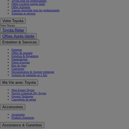
Toyota pour les professionnels
Offres Location longue durée
Offres utilitaires
Gamme électrifiée pour les professionnels
Solutions et services
Votre Toyota
Votre Toyota
Toyota Relax
Offres Après-Vente
Entretien & Services
Entretien
Offres du moment
Entretien & Réparation
Pneumatiques
Pièces d'origine
Bris de glace
Carrosserie
Documentation & Support technique
Solution de paiement en x fois
Ma Vie avec Toyota
Mon Espace Toyota
Service Connectés My Toyota
Support Technique
Campagnes de rappel
Accessoires
Accessoires
Produits d'entretien
Assistance & Garanties