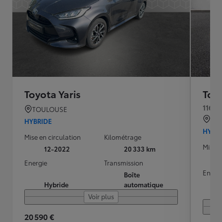
Toyota Yaris
Toyo
116h 
TOULOUSE
QU
HYBRIDE
HYBR
Mise en circulation
Kilométrage
Mise e
12-2022
20 333 km
Energie
Transmission
Energ
Boîte
Hybride
automatique
Voir plus
20 590 €