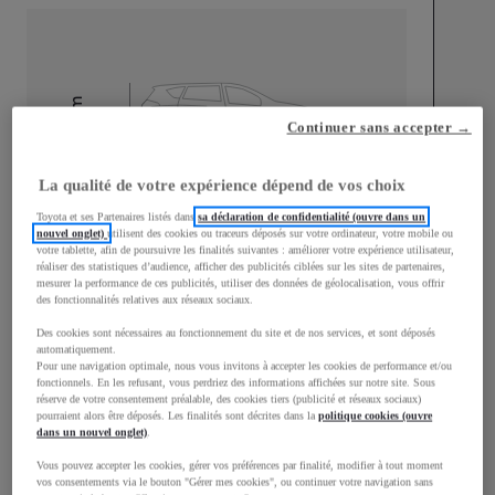
mm
Continuer sans accepter →
1 500
Hauteur
La qualité de votre expérience dépend de vos choix
Longueur
3 940
mm
Toyota et ses Partenaires listés dans
sa déclaration de confidentialité (ouvre dans un
nouvel onglet)
utilisent des cookies ou traceurs déposés sur votre ordinateur, votre mobile ou
votre tablette, afin de poursuivre les finalités suivantes : améliorer votre expérience utilisateur,
réaliser des statistiques d’audience, afficher des publicités ciblées sur les sites de partenaires,
mesurer la performance de ces publicités, utiliser des données de géolocalisation, vous offrir
des fonctionnalités relatives aux réseaux sociaux.
Des cookies sont nécessaires au fonctionnement du site et de nos services, et sont déposés
automatiquement.
Largeur
1 745
mm
Pour une navigation optimale, nous vous invitons à accepter les cookies de performance et/ou
fonctionnels. En les refusant, vous perdriez des informations affichées sur notre site. Sous
réserve de votre consentement préalable, des cookies tiers (publicité et réseaux sociaux)
pourraient alors être déposés. Les finalités sont décrites dans la
politique cookies (ouvre
dans un nouvel onglet)
.
Vous pouvez accepter les cookies, gérer vos préférences par finalité, modifier à tout moment
Consommation mixte
vos consentements via le bouton "Gérer mes cookies", ou continuer votre navigation sans