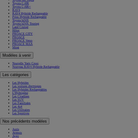
Toyota C-HR
Toyota C-HR+
RAV4
RAV4 Hybride Rechargeable
Prius Hybride Rechargeable
Toyota bZ4X
Toyota bZ4X Touring
Land Cruiser
Hilux
PROACE CITY
PROACE
PROACE Verso
PROACE MAX
Mirai
Modèles à venir
Nouvelle Yaris Cross
Nouveau RAV4 Hybride Rechargeable
Les catégories
Les Hybrides
Les voitures électriques
Les Hybrides Rechargeables
L'Hydrogène
Les Citadines
Les SUV
Les Familiales
Les 4x4
Les Utilitaires
Les Sportives
Nos précédents modèles
Auris
Avensis
Aygo