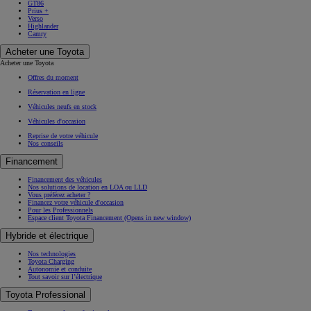
GT86
Prius +
Verso
Highlander
Camry
Acheter une Toyota
Acheter une Toyota
Offres du moment
Réservation en ligne
Véhicules neufs en stock
Véhicules d'occasion
Reprise de votre véhicule
Nos conseils
Financement
Financement des véhicules
Nos solutions de location en LOA ou LLD
Vous préférez acheter ?
Financez votre véhicule d'occasion
Pour les Professionnels
Espace client Toyota Financement
(Opens in new window)
Hybride et électrique
Nos technologies
Toyota Charging
Autonomie et conduite
Tout savoir sur l’électrique
Toyota Professional