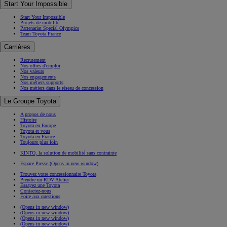
Start Your Impossible
Start Your Impossible
Projets de mobilité
Partenariat Special Olympics
Team Toyota France
Carrières
Recrutement
Nos offres d'emploi
Nos valeurs
Nos engagements
Nos métiers supports
Nos métiers dans le réseau de concession
Le Groupe Toyota
A propos de nous
Histoire
Toyota en Europe
Toyota et vous
Toyota en France
Toujours plus loin
KINTO, la solution de mobilité sans contrainte
Espace Presse
(Opens in new window)
Trouvez votre concessionnaire Toyota
Prendre un RDV Atelier
Essayez une Toyota
Contactez-nous
Foire aux questions
(Opens in new window)
(Opens in new window)
(Opens in new window)
(Opens in new window)