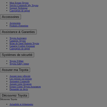
Mon Espace Toyota
Service Connectés My Toyota
Support Technique
Campagnes de rappel
Accessoires
Accessoires
Produits d'entretien
Assistance & Garanties
Toyota Assistance
Garanties Toyota
Bilan de Santé Batterie Toyota
Garantie Confort Extracare
Campagnes de rappel
Systèmes de sécurité
Toyota T-Mate
Toyota Safety Sense
Assurer ma Toyota
Assurer mon véhicule
Les options sur-mesure
Assurance Connectée
Assurer votre Occasion
Espace Client Toyota Assurances
Demander un devis
Découvrez Toyota
Découvrez Toyota
Actualités et évènements