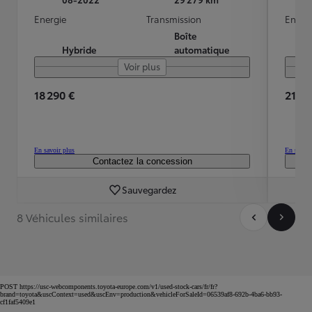
Energie
Transmission
Energ
Boîte
Hybride
automatique
Voir plus
18 290 €
21 60
En savoir plus
En savoir
Contactez la concession
Sauvegardez
8 Véhicules similaires
POST https://usc-webcomponents.toyota-europe.com/v1/used-stock-cars/fr/fr?
brand=toyota&uscContext=used&uscEnv=production&vehicleForSaleId=06539af8-692b-4ba6-bb93-
cf1faf5409e1