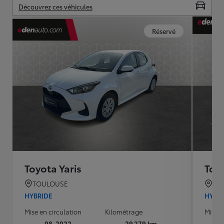
Découvrez ces véhicules
Réservé
Toyota Yaris
Toyo
TOULOUSE
ST 
HYBRIDE
HYBR
Mise en circulation
Kilométrage
Mise e
08-2022
29 279 km