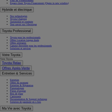
Pour les Professionnels
Espace client Toyota Financement
(Opens in new window)
Hybride et électrique
Nos technologies
Toyota Charging
Autonomie et conduite
Tout savoir sur l’électrique
Toyota Professional
Toyota pour les professionnels
Offres Location longue durée
Offres utilitaires
Gamme électrifiée pour les professionnels
Solutions et services
Votre Toyota
Votre Toyota
Toyota Relax
Offres Après-Vente
Entretien & Services
Entretien
Offres du moment
Entretien & Réparation
Pneumatiques
Pièces d'origine
Bris de glace
Carrosserie
Documentation & Support technique
Solution de paiement en x fois
Ma Vie avec Toyota