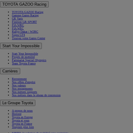
TOYOTA GAZOO Racing
TOYOTA GAZOO Racing
Gamme Gazoo Racing
GR Yaris
Finition GR SPORT
FIA WRC
FIA WEC
Rallye Dakar / W2RC
Supra GT4
Trouvez votre Gazoo Center
Start Your Impossible
Start Your Impossible
Projets de mobilité
Partenariat Special Olympics
Team Toyota France
Carrières
Recrutement
Nos offres d'emploi
Nos valeurs
Nos engagements
Nos métiers supports
Nos métiers dans le réseau de concession
Le Groupe Toyota
A propos de nous
Histoire
Toyota en Europe
Toyota et vous
Toyota en France
Toujours plus loin