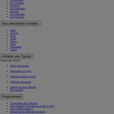
L'Hydrogène
Les Citadines
Les SUV
Les Familiales
Les 4x4
Les Utilitaires
Les Sportives
Nos précédents modèles
Auris
Avensis
Aygo
GT86
Prius +
Verso
Highlander
Camry
Acheter une Toyota
Acheter une Toyota
Offres du moment
Réservation en ligne
Véhicules neufs en stock
Véhicules d'occasion
Reprise de votre véhicule
Nos conseils
Financement
Financement des véhicules
Nos solutions de location en LOA ou LLD
Vous préférez acheter ?
Financez votre véhicule d'occasion