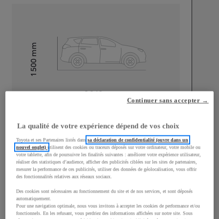
mm
1 500
Hauteur
Longueur
3 940
mm
Continuer sans accepter →
La qualité de votre expérience dépend de vos choix
Toyota et ses Partenaires listés dans
sa déclaration de confidentialité (ouvre dans un
nouvel onglet)
utilisent des cookies ou traceurs déposés sur votre ordinateur, votre mobile ou
votre tablette, afin de poursuivre les finalités suivantes : améliorer votre expérience utilisateur,
Largeur
1 745
mm
réaliser des statistiques d’audience, afficher des publicités ciblées sur les sites de partenaires,
mesurer la performance de ces publicités, utiliser des données de géolocalisation, vous offrir
des fonctionnalités relatives aux réseaux sociaux.
Des cookies sont nécessaires au fonctionnement du site et de nos services, et sont déposés
automatiquement.
Pour une navigation optimale, nous vous invitons à accepter les cookies de performance et/ou
Consommation mixte
fonctionnels. En les refusant, vous perdriez des informations affichées sur notre site. Sous