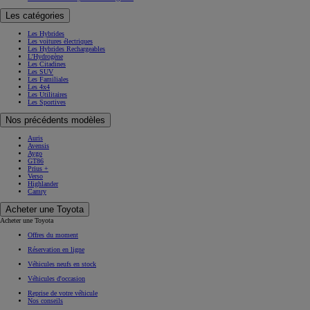
Les catégories
Les Hybrides
Les voitures électriques
Les Hybrides Rechargeables
L'Hydrogène
Les Citadines
Les SUV
Les Familiales
Les 4x4
Les Utilitaires
Les Sportives
Nos précédents modèles
Auris
Avensis
Aygo
GT86
Prius +
Verso
Highlander
Camry
Acheter une Toyota
Acheter une Toyota
Offres du moment
Réservation en ligne
Véhicules neufs en stock
Véhicules d'occasion
Reprise de votre véhicule
Nos conseils