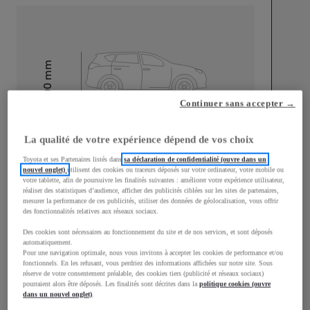
mm
1 500
Hauteur
Continuer sans accepter →
Longueur
3 940
mm
La qualité de votre expérience dépend de vos choix
Toyota et ses Partenaires listés dans
sa déclaration de confidentialité (ouvre dans un
nouvel onglet)
utilisent des cookies ou traceurs déposés sur votre ordinateur, votre mobile ou
votre tablette, afin de poursuivre les finalités suivantes : améliorer votre expérience utilisateur,
réaliser des statistiques d’audience, afficher des publicités ciblées sur les sites de partenaires,
mesurer la performance de ces publicités, utiliser des données de géolocalisation, vous offrir
des fonctionnalités relatives aux réseaux sociaux.
Largeur
1 745
mm
Des cookies sont nécessaires au fonctionnement du site et de nos services, et sont déposés
automatiquement.
Pour une navigation optimale, nous vous invitons à accepter les cookies de performance et/ou
fonctionnels. En les refusant, vous perdriez des informations affichées sur notre site. Sous
réserve de votre consentement préalable, des cookies tiers (publicité et réseaux sociaux)
pourraient alors être déposés. Les finalités sont décrites dans la
politique cookies (ouvre
Consommation mixte
dans un nouvel onglet)
.