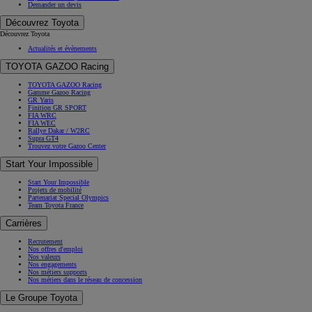
Demander un devis
Découvrez Toyota
Découvrez Toyota
Actualités et évènements
TOYOTA GAZOO Racing
TOYOTA GAZOO Racing
Gamme Gazoo Racing
GR Yaris
Finition GR SPORT
FIA WRC
FIA WEC
Rallye Dakar / W2RC
Supra GT4
Trouvez votre Gazoo Center
Start Your Impossible
Start Your Impossible
Projets de mobilité
Partenariat Special Olympics
Team Toyota France
Carrières
Recrutement
Nos offres d'emploi
Nos valeurs
Nos engagements
Nos métiers supports
Nos métiers dans le réseau de concession
Le Groupe Toyota