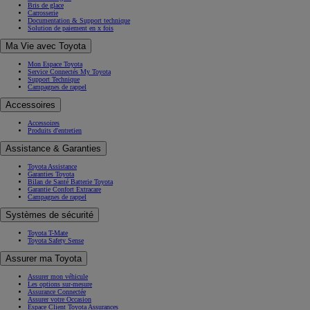
Bris de glace
Carrosserie
Documentation & Support technique
Solution de paiement en x fois
Ma Vie avec Toyota
Mon Espace Toyota
Service Connectés My Toyota
Support Technique
Campagnes de rappel
Accessoires
Accessoires
Produits d'entretien
Assistance & Garanties
Toyota Assistance
Garanties Toyota
Bilan de Santé Batterie Toyota
Garantie Confort Extracare
Campagnes de rappel
Systèmes de sécurité
Toyota T-Mate
Toyota Safety Sense
Assurer ma Toyota
Assurer mon véhicule
Les options sur-mesure
Assurance Connectée
Assurer votre Occasion
Espace Client Toyota Assurances