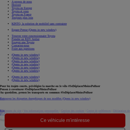
A propos de nous
Histoire
Toyota en Europe
Toyota et vous
Toyota en France
Toujours plus loin
KINTO, la solution de mobilité sans contrainte
Espace Presse
(Opens in new window)
Trouvez votre concessionnaire Toyota
Prendre un RDV Atelier
Essayez une Toyota
Contactez-nous
Foire aux questions
(Opens in new window)
(Opens in new window)
(Opens in new window)
(Opens in new window)
(Opens in new window)
(Opens in new window)
(Opens in new window)
(Opens in new window)
Pour les trajets courts, privilégiez la marche ou le vélo #SeDéplacerMoinsPolluer
Pensez à covoiturer #SeDéplacerMoinsPolluer
Au quotidien, prenez les transports en commun #SeDéplacerMoinsPolluer
Retrouvez les étiquettes énergétiques de nos modèles
(Opens in new window)
Réglement du site
|
Vos informations personnelles
|
Gestion des cookies
|
Centre de préférences
|
Déclaration de
confidentialité
|
Règlement européen sur les données
|
Code de conduite
download (pdf(
Ce véhicule m'intéresse
Toyota. Tous droits réservés. © 2026
Informations légales
Accessibilité : non conforme