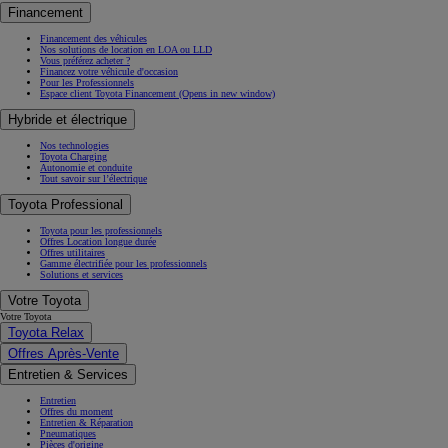
Financement
Financement des véhicules
Nos solutions de location en LOA ou LLD
Vous préférez acheter ?
Financez votre véhicule d'occasion
Pour les Professionnels
Espace client Toyota Financement
(Opens in new window)
Hybride et électrique
Nos technologies
Toyota Charging
Autonomie et conduite
Tout savoir sur l’électrique
Toyota Professional
Toyota pour les professionnels
Offres Location longue durée
Offres utilitaires
Gamme électrifiée pour les professionnels
Solutions et services
Votre Toyota
Votre Toyota
Toyota Relax
Offres Après-Vente
Entretien & Services
Entretien
Offres du moment
Entretien & Réparation
Pneumatiques
Pièces d'origine