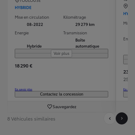
EV
HYBRIDE
HYBR
Mise en circulation
Kilométrage
Mise e
08-2022
29 279 km
Energie
Transmission
Energ
Boîte
Hybride
automatique
Voir plus
18 290 €
23 98
251 
En savoir plus
En savoir
Contactez la concession
Sauvegardez
8 Véhicules similaires