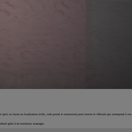
 (prix ou loyer) ou localisation (ville, code postal et concession) pour trouver le véhicule qui correspond à vos
érénité grâce à de nombreux avantages.