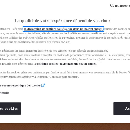
z-vous ?
Quel est votre budget ?
Dans quelle vi
Continuer 
Prix / Loyer
Ville / 
La qualité de votre expérience dépend de vos choix
rtenaires listés dans
sa déclaration de confidentialité (ouvre dans un nouvel onglet)
utilisent des cookies o
teur, votre mobile ou votre tablette, afin de poursuivre les finalités suivantes : améliorer votre expérience utilisat
udience, afficher des publicités ciblées sur les sites de partenaires, mesurer la performance de ces publicités, util
 vous offrir des fonctionnalités relatives aux réseaux sociaux.
t nécessaires au fonctionnement du site et de nos services, et sont déposés automatiquement.
rand=toyota&uscEnv=production&useGlobalStore=true&gclid=CjwKCAjwhNbTBhB4EiwAsFSg-ldAaScD3sjoq
tion optimale, nous vous invitons à accepter les cookies de performance et/ou fonctionnels. En les refusant, vou
ichées sur notre site. Sous réserve de votre consentement préalable, des cookies tiers (publicité et réseaux sociau
s finalités sont décrites dans la
politique cookies (ouvre dans un nouvel onglet)
.
epter les cookies, gérer vos préférences par finalité, modifier à tout moment vos consentements via le bouton "
re navigation sans accepter via le bouton "Continuer sans accepter".
s sur notre politique des cookies
rtenaires
es cookies
Ac