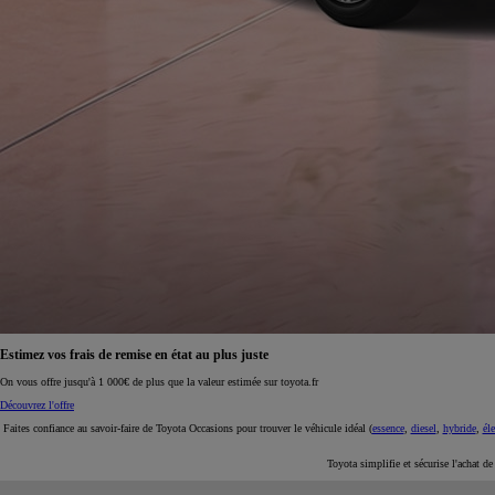
À partir de 19 700 €
Nouvelle Yaris Cross
HYBRIDE
Disponible prochainement
Estimez vos frais de remise en état au plus juste
On vous offre jusqu'à 1 000€ de plus que la valeur estimée sur toyota.fr
Découvrez l'offre
Faites confiance au savoir-faire de Toyota Occasions pour trouver le véhicule idéal (
essence
,
diesel
,
hybride
,
éle
Toyota simplifie et sécurise l'achat d