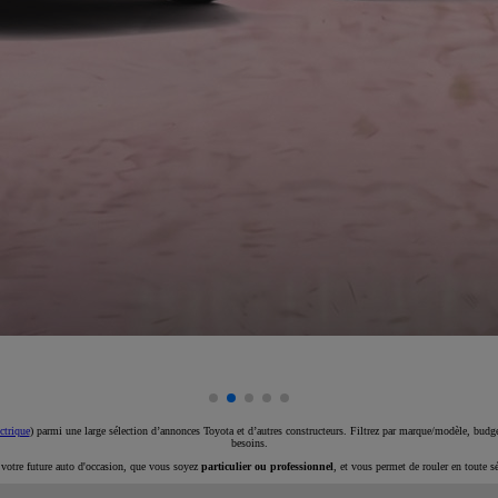
ctrique
) parmi une large sélection d’annonces Toyota et d’autres constructeurs. Filtrez par marque/modèle, budget
besoins.
e votre future auto d'occasion, que vous soyez
particulier ou professionnel
, et vous permet de rouler en toute s