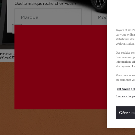
Quelle marque recherchez-vous ?
Quel modèle recherche
Marque
Modèle
Toyota et ses Pa
sur votre ordina
statistiques d’a
géolocalisation,
Des cookies son
POST https://usc-webcomponents.toyota-europe.com/v1/car-filter-header/fr/fr?carFilter=used&b
Pour une naviga
pYcxqtz257uljGAm
informations aff
être déposés. Le
Vous pouvez acc
ou continuer vot
En savoir plu
Lien vers les pa
Gérer m