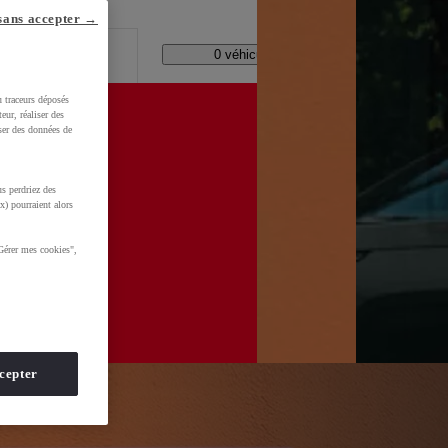
lle ?
sans accepter →
Code Postal / Concession
0 véhicules disponibles
u traceurs déposés
eur, réaliser des
iser des données de
xPv0TBafkGCy-aVDI8UPDjklX-0hMNvj6Hr03teIhoCskwQAvD_BwE&gbraid=0AAAAADMU_rPROFq2-
s perdriez des
x) pourraient alors
Gérer mes cookies",
cepter