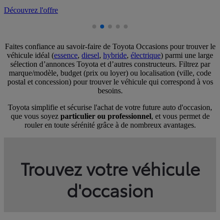
D
Faites confiance au savoir-faire de Toyota Occasions pour trouver le
véhicule idéal (
essence
,
diesel
,
hybride
,
électrique
) parmi une large
sélection d’annonces Toyota et d’autres constructeurs. Filtrez par
marque/modèle, budget (prix ou loyer) ou localisation (ville, code
postal et concession) pour trouver le véhicule qui correspond à vos
besoins.
Toyota simplifie et sécurise l'achat de votre future auto d'occasion,
que vous soyez
particulier ou professionnel
, et vous permet de
rouler en toute sérénité grâce à de nombreux avantages.
Trouvez votre véhicule
d'occasion