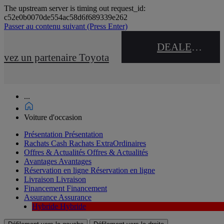
The upstream server is timing out request_id:
c52e0b0070de554ac58d6f689339e262
Passer au contenu suivant
(Press Enter)
DEALER NAME
uvez un partenaire Toyota
...
Voiture d'occasion
Présentation
Présentation
Rachats Cash
Rachats ExtraOrdinaires
Offres & Actualités
Offres & Actualités
Avantages
Avantages
Réservation en ligne
Réservation en ligne
Livraison
Livraison
Financement
Financement
Assurance
Assurance
Hybride
Hybride