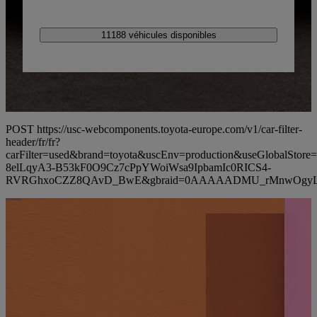
11188 véhicules disponibles
POST https://usc-webcomponents.toyota-europe.com/v1/car-filter-
header/fr/fr?
carFilter=used&brand=toyota&uscEnv=production&useGlobalS
8elLqyA3-B53kF0O9Cz7cPpYWoiWsa9IpbamIc0RICS4-
RVRGhxoCZZ8QAvD_BwE&gbraid=0AAAAADMU_rMnwOgyL