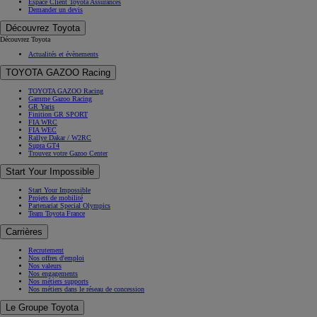
Espace Client Toyota Assurances
Demander un devis
Découvrez Toyota
Découvrez Toyota
Actualités et évènements
TOYOTA GAZOO Racing
TOYOTA GAZOO Racing
Gamme Gazoo Racing
GR Yaris
Finition GR SPORT
FIA WRC
FIA WEC
Rallye Dakar / W2RC
Supra GT4
Trouvez votre Gazoo Center
Start Your Impossible
Start Your Impossible
Projets de mobilité
Partenariat Special Olympics
Team Toyota France
Carrières
Recrutement
Nos offres d'emploi
Nos valeurs
Nos engagements
Nos métiers supports
Nos métiers dans le réseau de concession
Le Groupe Toyota