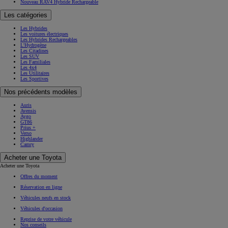
Nouveau RAV4 Hybride Rechargeable
Les catégories
Les Hybrides
Les voitures électriques
Les Hybrides Rechargeables
L'Hydrogène
Les Citadines
Les SUV
Les Familiales
Les 4x4
Les Utilitaires
Les Sportives
Nos précédents modèles
Auris
Avensis
Aygo
GT86
Prius +
Verso
Highlander
Camry
Acheter une Toyota
Acheter une Toyota
Offres du moment
Réservation en ligne
Véhicules neufs en stock
Véhicules d'occasion
Reprise de votre véhicule
Nos conseils