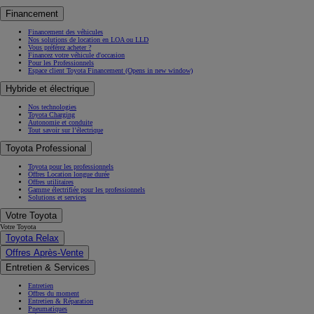
Financement
Financement des véhicules
Nos solutions de location en LOA ou LLD
Vous préférez acheter ?
Financez votre véhicule d'occasion
Pour les Professionnels
Espace client Toyota Financement
(Opens in new window)
Hybride et électrique
Nos technologies
Toyota Charging
Autonomie et conduite
Tout savoir sur l’électrique
Toyota Professional
Toyota pour les professionnels
Offres Location longue durée
Offres utilitaires
Gamme électrifiée pour les professionnels
Solutions et services
Votre Toyota
Votre Toyota
Toyota Relax
Offres Après-Vente
Entretien & Services
Entretien
Offres du moment
Entretien & Réparation
Pneumatiques