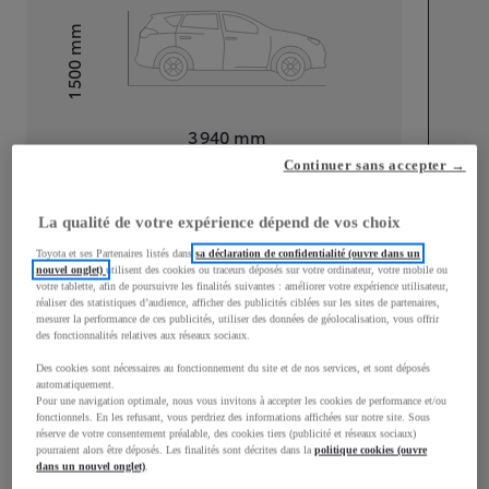
mm
1 500
Hauteur
Longueur
3 940
mm
Continuer sans accepter →
La qualité de votre expérience dépend de vos choix
Toyota et ses Partenaires listés dans
sa déclaration de confidentialité (ouvre dans un
nouvel onglet)
utilisent des cookies ou traceurs déposés sur votre ordinateur, votre mobile ou
votre tablette, afin de poursuivre les finalités suivantes : améliorer votre expérience utilisateur,
Largeur
1 745
mm
réaliser des statistiques d’audience, afficher des publicités ciblées sur les sites de partenaires,
mesurer la performance de ces publicités, utiliser des données de géolocalisation, vous offrir
des fonctionnalités relatives aux réseaux sociaux.
Des cookies sont nécessaires au fonctionnement du site et de nos services, et sont déposés
automatiquement.
Consommation mixte
Pour une navigation optimale, nous vous invitons à accepter les cookies de performance et/ou
fonctionnels. En les refusant, vous perdriez des informations affichées sur notre site. Sous
Consommation mixte
4
L/100 km
réserve de votre consentement préalable, des cookies tiers (publicité et réseaux sociaux)
pourraient alors être déposés. Les finalités sont décrites dans la
politique cookies (ouvre
Émissions CO2
92
g/km
dans un nouvel onglet)
.