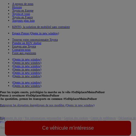
A propos de nous
Histoire
Toyota en Europe
Toyota et vous
Toyota en France
Toujours plus loin
KINTO, la solution de mobilité sans contrainte
Espace Presse
(Opens in new window)
Trouvez votre concessionnaire Toyota
Prendre un RDV Atelier
Essayez une Toyota
Contactez-nous
Foire aux questions
(Opens in new window)
(Opens in new window)
(Opens in new window)
(Opens in new window)
(Opens in new window)
(Opens in new window)
(Opens in new window)
(Opens in new window)
Pour les trajets courts, privilégiez la marche ou le vélo #SeDéplacerMoinsPolluer
Pensez à covoiturer #SeDéplacerMoinsPolluer
Au quotidien, prenez les transports en commun #SeDéplacerMoinsPolluer
Retrouvez les étiquettes énergétiques de nos modèles
(Opens in new window)
Réglement du site
|
Vos informations personnelles
|
Gestion des cookies
|
Centre de préférences
|
Déclaration de
confidentialité
|
Règlement européen sur les données
|
Code de conduite
download (pdf(
Ce véhicule m'intéresse
Toyota. Tous droits réservés. © 2026
Informations légales