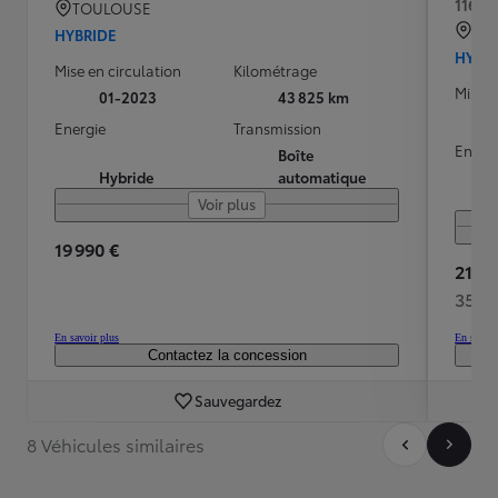
116h C
TOULOUSE
BRE
HYBRIDE
HYBR
Mise en circulation
Kilométrage
Mise e
01-2023
43 825 km
Energie
Transmission
Energ
Boîte
Hybride
automatique
Voir plus
19 990 €
21 48
350 
En savoir plus
En savoir
Contactez la concession
Sauvegardez
8 Véhicules similaires