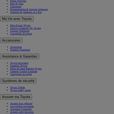
Pièces d'origine
Bris de glace
Carrosserie
Documentation & Support technique
Solution de paiement en x fois
Ma Vie avec Toyota
Mon Espace Toyota
Service Connectés My Toyota
Support Technique
Campagnes de rappel
Accessoires
Accessoires
Produits d'entretien
Assistance & Garanties
Toyota Assistance
Garanties Toyota
Bilan de Santé Batterie Toyota
Garantie Confort Extracare
Campagnes de rappel
Systèmes de sécurité
Toyota T-Mate
Toyota Safety Sense
Assurer ma Toyota
Assurer mon véhicule
Les options sur-mesure
Assurance Connectée
Assurer votre Occasion