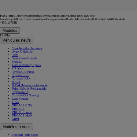
POST https://usc-webcomponents.toyota-europe.com/v1/used-stock-cars/fr/fr?
brand=toyota&uscContext=used&uscEnv=production&vehicleForSaleId=a658b59b-7124-40b6-84bd-
44301ab702f1
Modèles
Modèles
Véhicules neufs
Tous les véhicules neufs
Aygo X Hybride
Yaris
Yaris Cross Hybride
Corolla
Corolla Touring Sports
GR Yaris
Toyota GR Supra
Toyota C-HR
Toyota C-HR+
RAV4
RAV4 Hybride Rechargeable
Prius Hybride Rechargeable
Toyota bZ4X
Toyota bZ4X Touring
Land Cruiser
Hilux
PROACE CITY
PROACE
PROACE Verso
PROACE MAX
Mirai
Modèles à venir
Nouvelle Yaris Cross