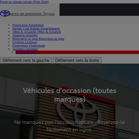
Passer au contenu suivant
(Press Enter)
...
Trouvez un partenaire Toyota
Voiture d'occasion
Présentation
Présentation
Rachats Cash
Rachats ExtraOrdinaires
Offres & Actualités
Offres & Actualités
Avantages
Avantages
Réservation en ligne
Réservation en ligne
Livraison
Livraison
Financement
Financement
Assurance
Assurance
Hybride
Hybride
Défilement vers la gauche
Défilement vers la droite
Véhicules d'occasion (toutes
marques)
Ne manquez pas l'occasion idéale : Réservez-la
facilement en ligne.