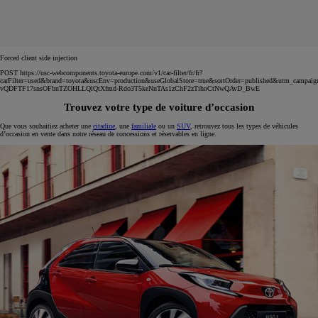
Forced client side injection
POST https://usc-webcomponents.toyota-europe.com/v1/car-filter/fr/fr?
carFilter=used&brand=toyota&uscEnv=production&useGlobalStore=true&sortOrder=published&utm
vQDFTF17snsOFbnTZOHLLQlQtXfmd-Rdo3T5keNnTAs1zChF2zTihoCtNwQAvD_BwE
Trouvez votre type de voiture d’occasion
Que vous souhaitiez acheter une
citadine
, une
familiale
ou un
SUV
, retrouvez tous les types de véhicules
d’occasion en vente dans notre réseau de concessions et réservables en ligne.