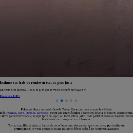
état au plus juste
Réservez en ligne votre occas
ue la valeur estimée sur toyota.fr
Réservez en ligne
Faites confiance au savoir-faire de Toyota Occasions pour trouver le véhicule
idéal (
essence
,
diesel
,
hybride
,
électrique
) parmi une large sélection d’annonces Toyota et d’autres constructeurs.
Filtrez par marque/modèle, budget (prix ou loyer) ou localisation (ville, code postal et concession) pour trouver
le véhicule qui correspond à vos besoins.
Toyota simplifie et sécurise l'achat de votre future auto d'occasion, que vous soyez
particulier ou
professionnel
, et vous permet de rouler en toute sérénité grâce à de nombreux avantages.