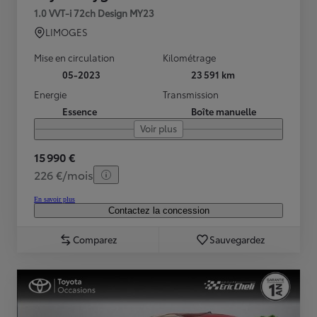
1.0 VVT-i 72ch Design MY23
LIMOGES
Mise en circulation
Kilométrage
05-2023
23 591 km
Energie
Transmission
Essence
Boîte manuelle
Voir plus
15 990 €
226 €/mois
En savoir plus
Contactez la concession
Comparez
Sauvegardez