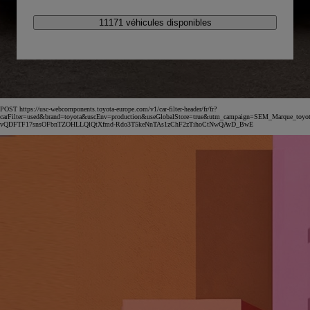
11171 véhicules disponibles
POST https://usc-webcomponents.toyota-europe.com/v1/car-filter-header/fr/fr?
carFilter=used&brand=toyota&uscEnv=production&useGlobalStore=true&utm_campaign=SEM_Marqu
vQDFTF17snsOFbnTZOHLLQlQtXfmd-Rdo3T5keNnTAs1zChF2zTihoCtNwQAvD_BwE