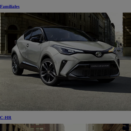
Familiales
C-HR