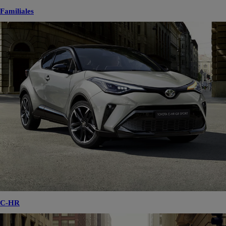
Familiales
C-HR