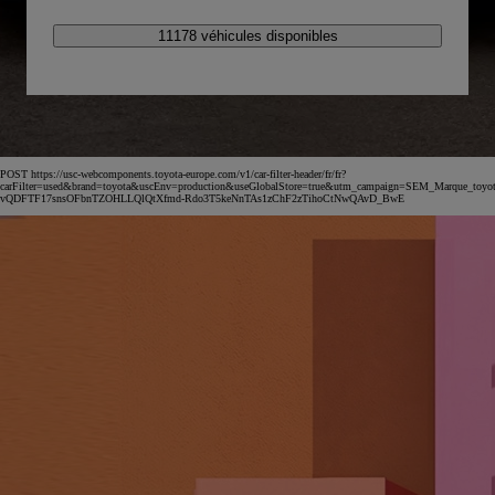
11178 véhicules disponibles
POST https://usc-webcomponents.toyota-europe.com/v1/car-filter-header/fr/fr?
carFilter=used&brand=toyota&uscEnv=production&useGlobalStore=true&utm_campaign=SEM_Marqu
vQDFTF17snsOFbnTZOHLLQlQtXfmd-Rdo3T5keNnTAs1zChF2zTihoCtNwQAvD_BwE