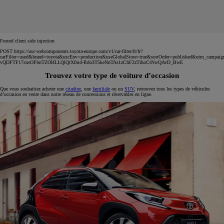
Forced client side injection
POST https://usc-webcomponents.toyota-europe.com/v1/car-filter/fr/fr?
carFilter=used&brand=toyota&uscEnv=production&useGlobalStore=true&sortOrder=published&utm
vQDFTF17snsOFbnTZOHLLQlQtXfmd-Rdo3T5keNnTAs1zChF2zTihoCtNwQAvD_BwE
Trouvez votre type de voiture d’occasion
Que vous souhaitiez acheter une
citadine
, une
familiale
ou un
SUV
, retrouvez tous les types de véhicules
d’occasion en vente dans notre réseau de concessions et réservables en ligne.