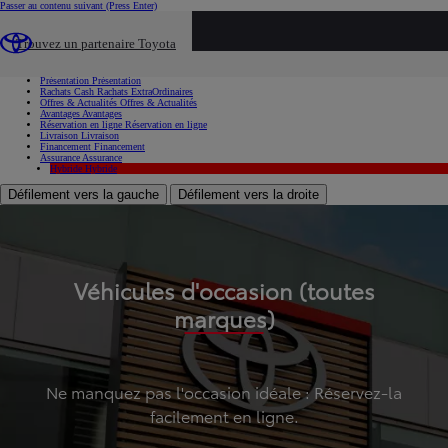
Passer au contenu suivant
(Press Enter)
...
Trouvez un partenaire Toyota
Voiture d'occasion
Présentation
Présentation
Rachats Cash
Rachats ExtraOrdinaires
Offres & Actualités
Offres & Actualités
Avantages
Avantages
Réservation en ligne
Réservation en ligne
Livraison
Livraison
Financement
Financement
Assurance
Assurance
Hybride
Hybride
Défilement vers la gauche
Défilement vers la droite
Véhicules d'occasion (toutes
marques)
Ne manquez pas l'occasion idéale : Réservez-la
facilement en ligne.