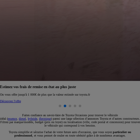
Réservez en ligne votre occasion pour 1€ seulement
Réservez en ligne
Faites confiance au savoir-faire de Toyota Occasions pour trouver le véhicule
idéal (
essence
,
diesel
,
hybride
,
électrique
) parmi une large sélection d’annonces Toyota et d’autres constructeurs.
Filtrez par marque/modèle, budget (prix ou loyer) ou localisation (ville, code postal et concession) pour trouver
le véhicule qui correspond à vos besoins.
Toyota simplifie et sécurise l'achat de votre future auto d'occasion, que vous soyez
particulier ou
professionnel
, et vous permet de rouler en toute sérénité grâce à de nombreux avantages.