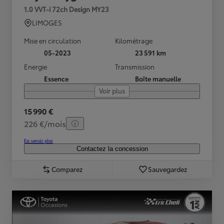
1.0 VVT-i 72ch Design MY23
LIMOGES
Mise en circulation
Kilométrage
05-2023
23 591 km
Energie
Transmission
Essence
Boîte manuelle
Voir plus
15 990 €
226 €/mois
En savoir plus
Contactez la concession
Comparez
Sauvegardez