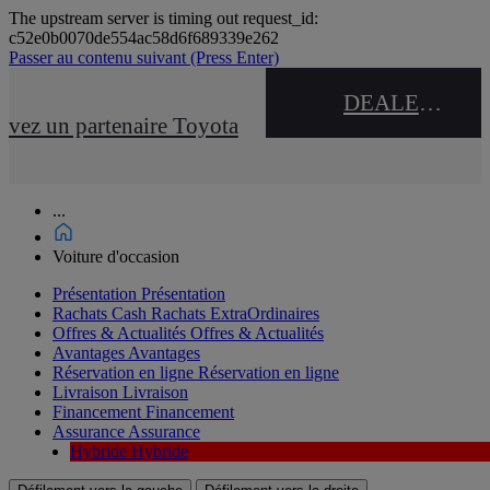
The upstream server is timing out request_id:
c52e0b0070de554ac58d6f689339e262
Passer au contenu suivant
(Press Enter)
DEALER NAME
uvez un partenaire Toyota
...
Voiture d'occasion
Présentation
Présentation
Rachats Cash
Rachats ExtraOrdinaires
Offres & Actualités
Offres & Actualités
Avantages
Avantages
Réservation en ligne
Réservation en ligne
Livraison
Livraison
Financement
Financement
Assurance
Assurance
Hybride
Hybride