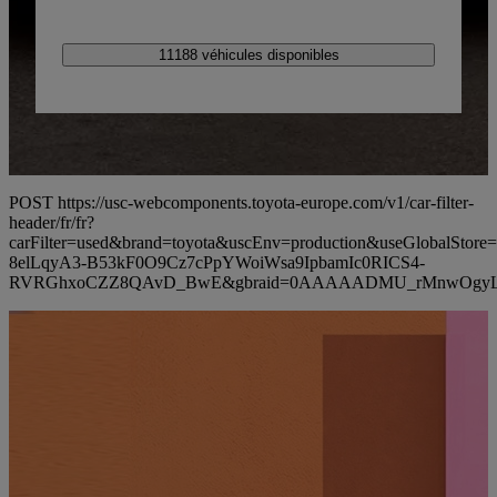
11188 véhicules disponibles
POST https://usc-webcomponents.toyota-europe.com/v1/car-filter-
header/fr/fr?
carFilter=used&brand=toyota&uscEnv=production&useGlobalS
8elLqyA3-B53kF0O9Cz7cPpYWoiWsa9IpbamIc0RICS4-
RVRGhxoCZZ8QAvD_BwE&gbraid=0AAAAADMU_rMnwOgyL