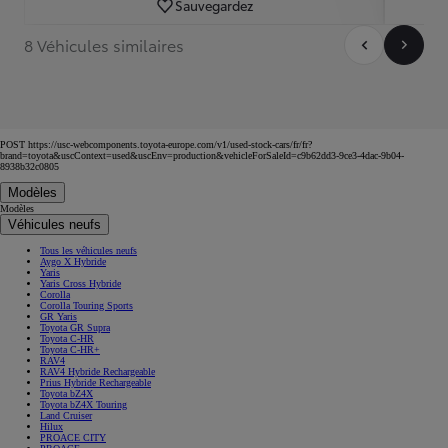
Sauvegardez
8 Véhicules similaires
POST https://usc-webcomponents.toyota-europe.com/v1/used-stock-cars/fr/fr?
brand=toyota&uscContext=used&uscEnv=production&vehicleForSaleId=c9b62dd3-9ce3-4dac-9b04-
8938b32c0805
Modèles
Modèles
Véhicules neufs
Tous les véhicules neufs
Aygo X Hybride
Yaris
Yaris Cross Hybride
Corolla
Corolla Touring Sports
GR Yaris
Toyota GR Supra
Toyota C-HR
Toyota C-HR+
RAV4
RAV4 Hybride Rechargeable
Prius Hybride Rechargeable
Toyota bZ4X
Toyota bZ4X Touring
Land Cruiser
Hilux
PROACE CITY