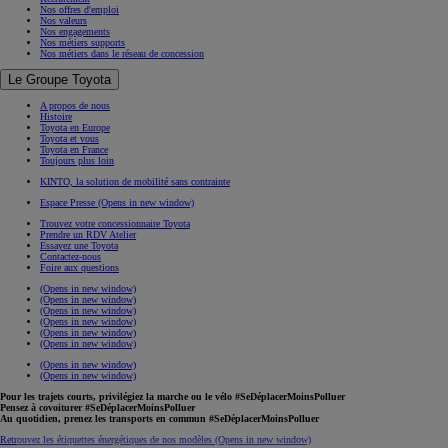
Nos offres d'emploi
Nos valeurs
Nos engagements
Nos métiers supports
Nos métiers dans le réseau de concession
Le Groupe Toyota
A propos de nous
Histoire
Toyota en Europe
Toyota et vous
Toyota en France
Toujours plus loin
KINTO, la solution de mobilité sans contrainte
Espace Presse
(Opens in new window)
Trouvez votre concessionnaire Toyota
Prendre un RDV Atelier
Essayez une Toyota
Contactez-nous
Foire aux questions
(Opens in new window)
(Opens in new window)
(Opens in new window)
(Opens in new window)
(Opens in new window)
(Opens in new window)
(Opens in new window)
(Opens in new window)
Pour les trajets courts, privilégiez la marche ou le vélo #SeDéplacerMoinsPolluer
Pensez à covoiturer #SeDéplacerMoinsPolluer
Au quotidien, prenez les transports en commun #SeDéplacerMoinsPolluer
Retrouvez les étiquettes énergétiques de nos modèles
(Opens in new window)