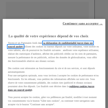
mm
Continuer sans accepter →
1 500
Hauteur
La qualité de votre expérience dépend de vos choix
Toyota et ses Partenaires listés dans
sa déclaration de confidentialité (ouvre dans un
Longueur
3 940
mm
nouvel onglet)
utilisent des cookies ou traceurs déposés sur votre ordinateur, votre mobile ou
votre tablette, afin de poursuivre les finalités suivantes : améliorer votre expérience utilisateur,
réaliser des statistiques d’audience, afficher des publicités ciblées sur les sites de partenaires,
mesurer la performance de ces publicités, utiliser des données de géolocalisation, vous offrir
des fonctionnalités relatives aux réseaux sociaux.
Des cookies sont nécessaires au fonctionnement du site et de nos services, et sont déposés
automatiquement.
Pour une navigation optimale, nous vous invitons à accepter les cookies de performance et/ou
Largeur
1 745
mm
fonctionnels. En les refusant, vous perdriez des informations affichées sur notre site. Sous
réserve de votre consentement préalable, des cookies tiers (publicité et réseaux sociaux)
pourraient alors être déposés. Les finalités sont décrites dans la
politique cookies (ouvre
dans un nouvel onglet)
.
Vous pouvez accepter les cookies, gérer vos préférences par finalité, modifier à tout moment
vos consentements via le bouton "Gérer mes cookies", ou continuer votre navigation sans
Consommation mixte
accepter via le bouton "Continuer sans accepter".