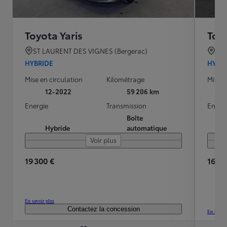
Toyota Yaris
Toyo
ST LAURENT DES VIGNES (Bergerac)
ST 
HYBRIDE
HYBR
Mise en circulation
Kilométrage
Mise e
12-2022
59 206 km
Energie
Transmission
Energ
Boîte
Hybride
automatique
Voir plus
19 300 €
16 50
En savoir plus
Contactez la concession
En savoir