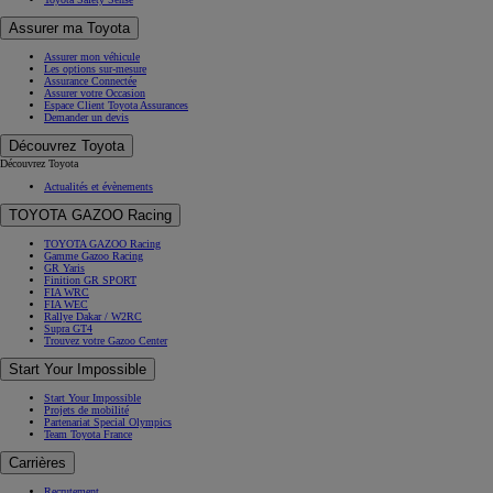
Assurer ma Toyota
Assurer mon véhicule
Les options sur-mesure
Assurance Connectée
Assurer votre Occasion
Espace Client Toyota Assurances
Demander un devis
Découvrez Toyota
Découvrez Toyota
Actualités et évènements
TOYOTA GAZOO Racing
TOYOTA GAZOO Racing
Gamme Gazoo Racing
GR Yaris
Finition GR SPORT
FIA WRC
FIA WEC
Rallye Dakar / W2RC
Supra GT4
Trouvez votre Gazoo Center
Start Your Impossible
Start Your Impossible
Projets de mobilité
Partenariat Special Olympics
Team Toyota France
Carrières
Recrutement