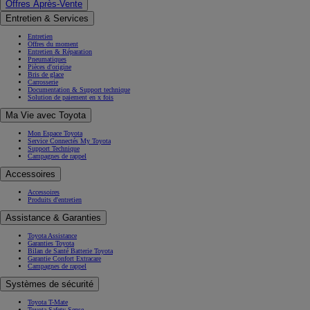
Offres Après-Vente
Entretien & Services
Entretien
Offres du moment
Entretien & Réparation
Pneumatiques
Pièces d'origine
Bris de glace
Carrosserie
Documentation & Support technique
Solution de paiement en x fois
Ma Vie avec Toyota
Mon Espace Toyota
Service Connectés My Toyota
Support Technique
Campagnes de rappel
Accessoires
Accessoires
Produits d'entretien
Assistance & Garanties
Toyota Assistance
Garanties Toyota
Bilan de Santé Batterie Toyota
Garantie Confort Extracare
Campagnes de rappel
Systèmes de sécurité
Toyota T-Mate
Toyota Safety Sense