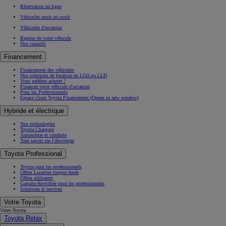
Réservation en ligne
Véhicules neufs en stock
Véhicules d'occasion
Reprise de votre véhicule
Nos conseils
Financement
Financement des véhicules
Nos solutions de location en LOA ou LLD
Vous préférez acheter ?
Financez votre véhicule d'occasion
Pour les Professionnels
Espace client Toyota Financement
(Opens in new window)
Hybride et électrique
Nos technologies
Toyota Charging
Autonomie et conduite
Tout savoir sur l’électrique
Toyota Professional
Toyota pour les professionnels
Offres Location longue durée
Offres utilitaires
Gamme électrifiée pour les professionnels
Solutions et services
Votre Toyota
Votre Toyota
Toyota Relax