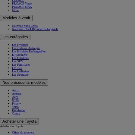
PROACE
PROACE Verso
PROACE MAX
Mirai
Modèles à venir
Nouvelle Yaris Cross
Nouveau RAV4 Hybride Rechargeable
Les catégories
Les Hybrides
Les voitures électriques
Les Hybrides Rechargeables
L'Hydrogène
Les Citadines
Les SUV
Les Familiales
Les 4x4
Les Utilitaires
Les Sportives
Nos précédents modèles
Auris
Avensis
Aygo
GT86
Prius +
Verso
Highlander
Camry
Acheter une Toyota
Acheter une Toyota
Offres du moment