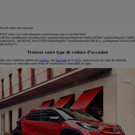
Forced client side injection
POST https://usc-webcomponents.toyota-europe.com/v1/car-filter/fr/fr?
carFilter=used&brand=toyota&uscEnv=production&useGlobalStore=true&sortOrder=published&gclid=C
w46O1cFS3_3hE3KYOI_JiSvG5VHJVk8pfihPrgh8rci72acylIJ6mBkaAhCMEALw_wcB&gbraid=0AAAAA
aRxZiS0j57w
Trouvez votre type de voiture d’occasion
Que vous souhaitiez acheter une
citadine
, une
familiale
ou un
SUV
, retrouvez tous les types de véhicules
d’occasion en vente dans notre réseau de concessions et réservables en ligne.