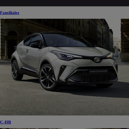
Familiales
C-HR