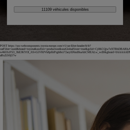
11109 véhicules disponibles
POST https://usc-webcomponents.toyota-europe.com/v1/car-filter-header/fr/fr?
carFilter=used&brand=toyota&uscEnv=production&useGlobalStore=true&gclid=Cj0KCQjw7eXTBhDBARIs
w46O1cFS3_3hE3KYOI_JiSvG5VHJVk8pfihPrgh8rci72acylIJ6mBkaAhCMEALw_wcB&gbraid=0AAAAA
aRxZiS0j57w