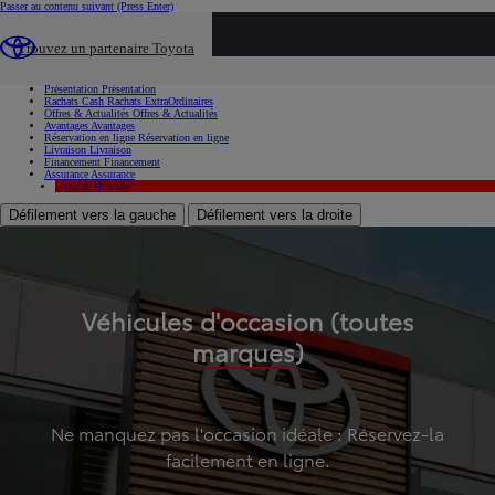
Passer au contenu suivant
(Press Enter)
...
Trouvez un partenaire Toyota
Voiture d'occasion
Présentation
Présentation
Rachats Cash
Rachats ExtraOrdinaires
Offres & Actualités
Offres & Actualités
Avantages
Avantages
Réservation en ligne
Réservation en ligne
Livraison
Livraison
Financement
Financement
Assurance
Assurance
Hybride
Hybride
Défilement vers la gauche
Défilement vers la droite
Véhicules d'occasion (toutes
marques)
Ne manquez pas l'occasion idéale : Réservez-la
facilement en ligne.