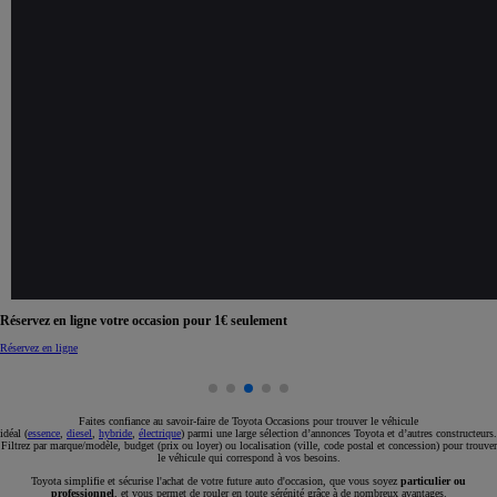
Réservez en ligne votre occasion pour 1€ seulement
Réservez en ligne
Faites confiance au savoir-faire de Toyota Occasions pour trouver le véhicule
idéal (
essence
,
diesel
,
hybride
,
électrique
) parmi une large sélection d’annonces Toyota et d’autres constructeurs.
Filtrez par marque/modèle, budget (prix ou loyer) ou localisation (ville, code postal et concession) pour trouver
le véhicule qui correspond à vos besoins.
Toyota simplifie et sécurise l'achat de votre future auto d'occasion, que vous soyez
particulier ou
professionnel
, et vous permet de rouler en toute sérénité grâce à de nombreux avantages.