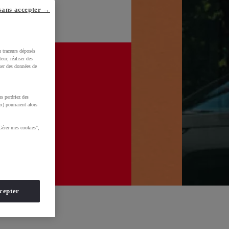
sans accepter →
u traceurs déposés
eur, réaliser des
iser des données de
s perdriez des
x) pourraient alors
Gérer mes cookies",
cepter