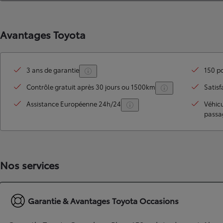
Avantages Toyota
3 ans de garantie
150 po
Contrôle gratuit après 30 jours ou 1500km
Satisf
Assistance Européenne 24h/24
Véhic
passa
TOYOTA C-HR
HYBRIDE OU HYBRIDE RECHARGEABLE
Disponible rapidement
Nos services
Garantie & Avantages Toyota Occasions