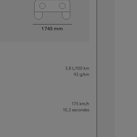
Largeur
1 745
mm
3,8
L/100 km
92
g/km
175
km/h
10,3
secondes