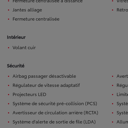
Fermeture centralisée à distance
Vitre
Jantes alliage
Rétro
Fermeture centralisée
Intérieur
Volant cuir
Sécurité
Airbag passager désactivable
Avert
Régulateur de vitesse adaptatif
Régul
Projecteurs LED
Limit
Système de sécurité pré-collision (PCS)
Systè
Avertisseur de circulation arrière (RCTA)
Systè
Système d'alerte de sortie de file (LDA)
Allu