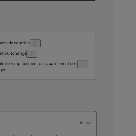
ints de contrôle
ait ou échangé
ule de remplacement ou rapatriement des
gers
Inclus