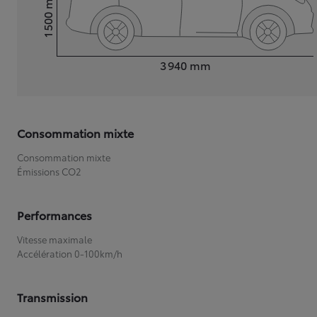
1 500
Hauteur
Longueur
3 940
mm
Consommation mixte
Consommation mixte
Émissions CO2
Performances
Vitesse maximale
Accélération 0-100km/h
Transmission