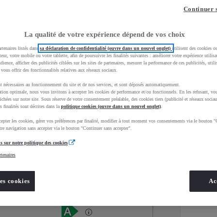
Continuer 
La qualité de votre expérience dépend de vos choix
rtenaires listés dans
sa déclaration de confidentialité (ouvre dans un nouvel onglet)
utilisent des cookies o
teur, votre mobile ou votre tablette, afin de poursuivre les finalités suivantes : améliorer votre expérience utilisat
udience, afficher des publicités ciblées sur les sites de partenaires, mesurer la performance de ces publicités, util
 vous offrir des fonctionnalités relatives aux réseaux sociaux.
t nécessaires au fonctionnement du site et de nos services, et sont déposés automatiquement.
tion optimale, nous vous invitons à accepter les cookies de performance et/ou fonctionnels. En les refusant, vou
ichées sur notre site. Sous réserve de votre consentement préalable, des cookies tiers (publicité et réseaux sociau
s finalités sont décrites dans la
politique cookies (ouvre dans un nouvel onglet)
.
epter les cookies, gérer vos préférences par finalité, modifier à tout moment vos consentements via le bouton "
Services
Concession
re navigation sans accepter via le bouton "Continuer sans accepter".
s sur notre politique des cookies
rtenaires
Energie
oyota Occasions
Hybride Essence
es cookies
Ac
Étiquette énergétique