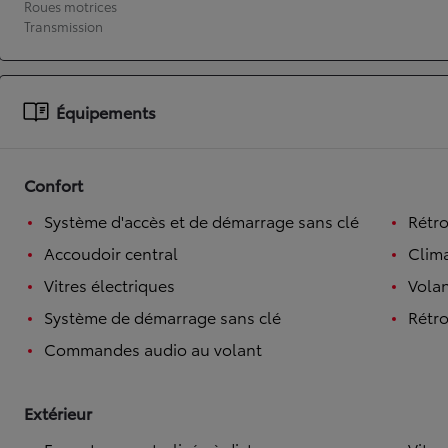
Roues motrices
Transmission
À partir de 19 700 €
Nouvelle Yaris Cross
HYBRIDE
Disponible prochainement
Équipements
Confort
Système d'accès et de démarrage sans clé
Rétro
Accoudoir central
Clim
Vitres électriques
Volan
Système de démarrage sans clé
Rétro
Commandes audio au volant
Extérieur