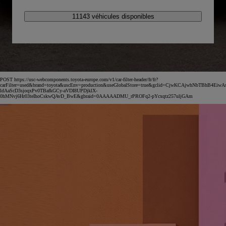
11143 véhicules disponibles
POST https://usc-webcomponents.toyota-europe.com/v1/car-filter-header/fr/fr?
carFilter=used&brand=toyota&uscEnv=production&useGlobalStore=true&gclid=CjwKCAjwhNbTBhB4EiwA
ldAaScD3sjoqxPv0TBafkGCy-aVDI8UPDjklX-
0hMNvj6Hr03teIhoCskwQAvD_BwE&gbraid=0AAAAADMU_rPROFq2-pYcxqtz257uljGAm