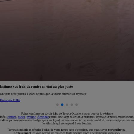
Réservez en ligne votre occasion pour 1€ seulement
Réservez en ligne
Faites confiance au savoir-faire de Toyota Occasions pour trouver le véhicule
idéal (
essence
,
diesel
,
hybride
,
électrique
) parmi une large sélection d’annonces Toyota et d’autres constructeurs.
Filtrez par marque/modèle, budget (prix ou loyer) ou localisation (ville, code postal et concession) pour trouver
le véhicule qui correspond à vos besoins.
Toyota simplifie et sécurise l'achat de votre future auto d'occasion, que vous soyez
particulier ou
professionnel
, et vous permet de rouler en toute sérénité grâce à de nombreux avantages.