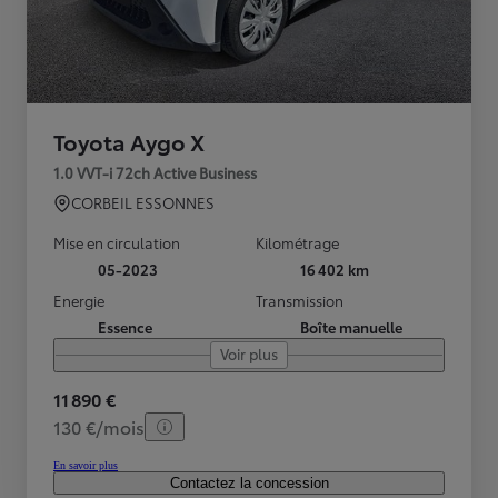
Toyota Aygo X
1.0 VVT-i 72ch Active Business
CORBEIL ESSONNES
Mise en circulation
Kilométrage
05-2023
16 402 km
Energie
Transmission
Essence
Boîte manuelle
Voir plus
11 890 €
130 €/mois
En savoir plus
Contactez la concession