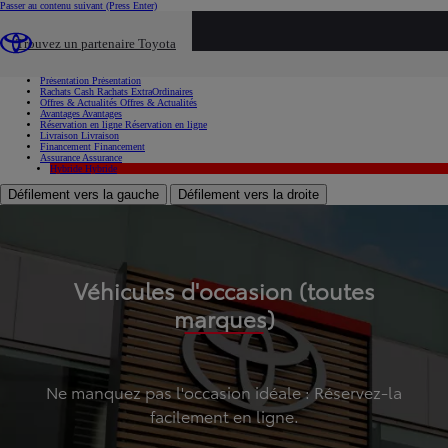
Passer au contenu suivant
(Press Enter)
...
Trouvez un partenaire Toyota
Voiture d'occasion
Présentation
Présentation
Rachats Cash
Rachats ExtraOrdinaires
Offres & Actualités
Offres & Actualités
Avantages
Avantages
Réservation en ligne
Réservation en ligne
Livraison
Livraison
Financement
Financement
Assurance
Assurance
Hybride
Hybride
Défilement vers la gauche
Défilement vers la droite
Véhicules d'occasion (toutes
marques)
Ne manquez pas l'occasion idéale : Réservez-la
facilement en ligne.