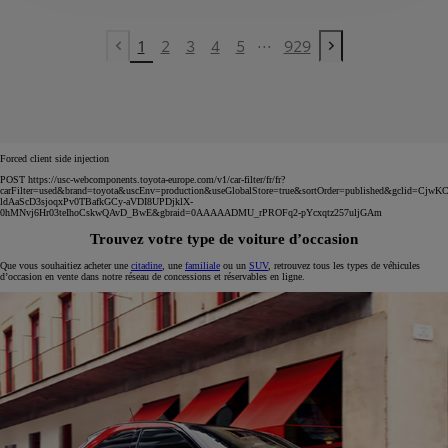
...
1
2
3
4
5
929
Previous page
Next page
Forced client side injection
POST https://usc-webcomponents.toyota-europe.com/v1/car-filter/fr/fr?
carFilter=used&brand=toyota&uscEnv=production&useGlobalStore=true&sortOrder=published&gclid=C
ldAaScD3sjoqxPv0TBafkGCy-aVDI8UPDjklX-
0hMNvj6Hr03teIhoCskwQAvD_BwE&gbraid=0AAAAADMU_rPROFq2-pYcxqtz257uljGAm
Trouvez votre type de voiture d’occasion
Que vous souhaitiez acheter une
citadine
, une
familiale
ou un
SUV
, retrouvez tous les types de véhicules
d’occasion en vente dans notre réseau de concessions et réservables en ligne.