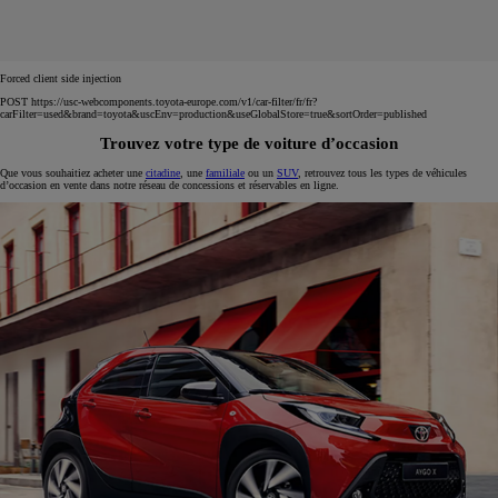
Forced client side injection
POST https://usc-webcomponents.toyota-europe.com/v1/car-filter/fr/fr?
carFilter=used&brand=toyota&uscEnv=production&useGlobalStore=true&sortOrder=published
Trouvez votre type de voiture d’occasion
Que vous souhaitiez acheter une
citadine
, une
familiale
ou un
SUV
, retrouvez tous les types de véhicules
d’occasion en vente dans notre réseau de concessions et réservables en ligne.