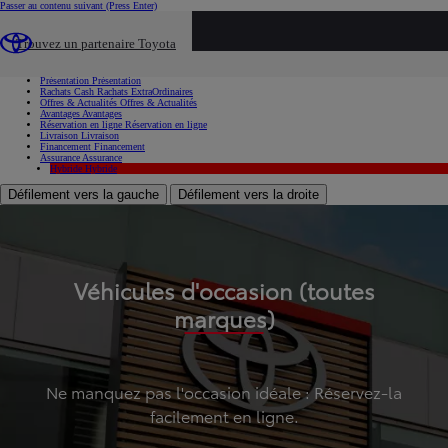
Passer au contenu suivant
(Press Enter)
...
Trouvez un partenaire Toyota
Voiture d'occasion
Présentation
Présentation
Rachats Cash
Rachats ExtraOrdinaires
Offres & Actualités
Offres & Actualités
Avantages
Avantages
Réservation en ligne
Réservation en ligne
Livraison
Livraison
Financement
Financement
Assurance
Assurance
Hybride
Hybride
Défilement vers la gauche
Défilement vers la droite
Véhicules d'occasion (toutes
marques)
Ne manquez pas l'occasion idéale : Réservez-la
facilement en ligne.