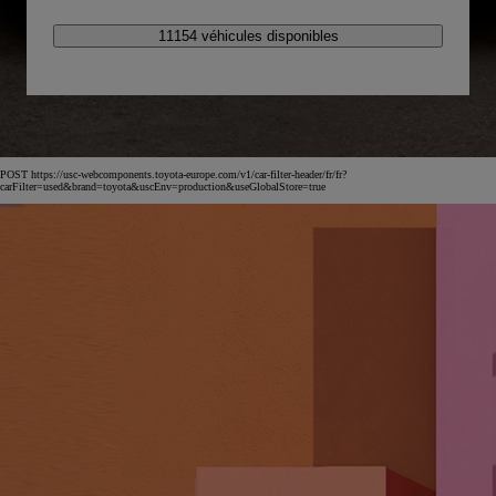
11154 véhicules disponibles
POST https://usc-webcomponents.toyota-europe.com/v1/car-filter-header/fr/fr?
carFilter=used&brand=toyota&uscEnv=production&useGlobalStore=true