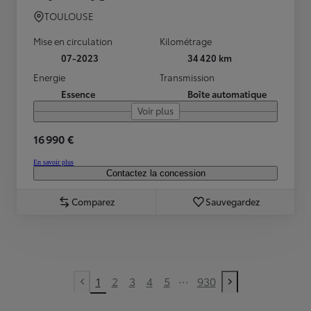
TOULOUSE
Mise en circulation
Kilométrage
07-2023
34 420 km
Energie
Transmission
Essence
Boîte automatique
Voir plus
16 990 €
En savoir plus
Contactez la concession
Comparez
Sauvegardez
...
1
2
3
4
5
930
Previous page
Next page