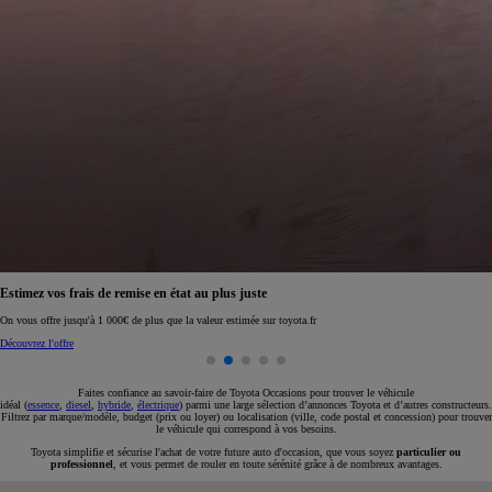
Réservez en ligne votre occasion pour 1€ seulement
Réservez en ligne
Faites confiance au savoir-faire de Toyota Occasions pour trouver le véhicule
idéal (
essence
,
diesel
,
hybride
,
électrique
) parmi une large sélection d’annonces Toyota et d’autres constructeurs.
Filtrez par marque/modèle, budget (prix ou loyer) ou localisation (ville, code postal et concession) pour trouver
le véhicule qui correspond à vos besoins.
Toyota simplifie et sécurise l'achat de votre future auto d'occasion, que vous soyez
particulier ou
professionnel
, et vous permet de rouler en toute sérénité grâce à de nombreux avantages.