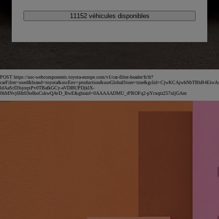
11152 véhicules disponibles
POST https://usc-webcomponents.toyota-europe.com/v1/car-filter-header/fr/fr?
carFilter=used&brand=toyota&uscEnv=production&useGlobalStore=true&gclid=CjwKCAjwhNbTBhB4EiwA
ldAaScD3sjoqxPv0TBafkGCy-aVDI8UPDjklX-
0hMNvj6Hr03teIhoCskwQAvD_BwE&gbraid=0AAAAADMU_rPROFq2-pYcxqtz257uljGAm