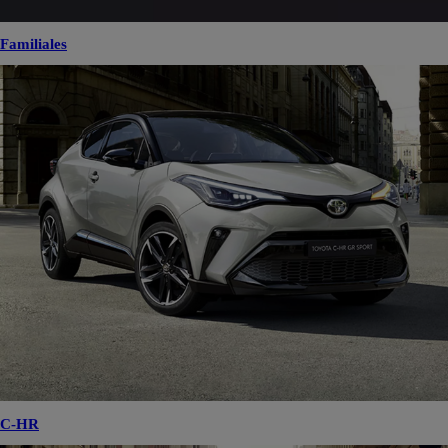
Familiales
C-HR