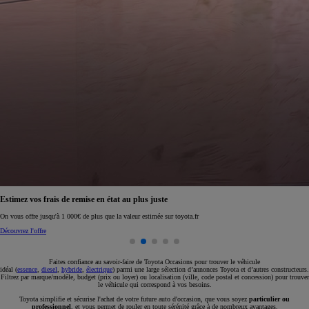
Estimez vos frais de remise en état au plus juste
On vous offre jusqu'à 1 000€ de plus que la valeur estimée sur toyota.fr
Découvrez l'offre
Faites confiance au savoir-faire de Toyota Occasions pour trouver le véhicule
idéal (
essence
,
diesel
,
hybride
,
électrique
) parmi une large sélection d’annonces Toyota et d’autres constructeurs.
Filtrez par marque/modèle, budget (prix ou loyer) ou localisation (ville, code postal et concession) pour trouver
le véhicule qui correspond à vos besoins.
Toyota simplifie et sécurise l'achat de votre future auto d'occasion, que vous soyez
particulier ou
professionnel
, et vous permet de rouler en toute sérénité grâce à de nombreux avantages.