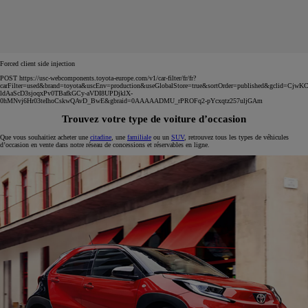
Forced client side injection
POST https://usc-webcomponents.toyota-europe.com/v1/car-filter/fr/fr?
carFilter=used&brand=toyota&uscEnv=production&useGlobalStore=true&sortOrder=published&gclid=C
ldAaScD3sjoqxPv0TBafkGCy-aVDI8UPDjklX-
0hMNvj6Hr03teIhoCskwQAvD_BwE&gbraid=0AAAAADMU_rPROFq2-pYcxqtz257uljGAm
Trouvez votre type de voiture d’occasion
Que vous souhaitiez acheter une
citadine
, une
familiale
ou un
SUV
, retrouvez tous les types de véhicules
d’occasion en vente dans notre réseau de concessions et réservables en ligne.