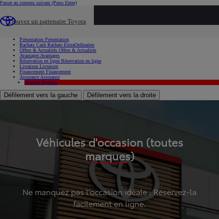
Passer au contenu suivant
(Press Enter)
...
Trouvez un partenaire Toyota
Voiture d'occasion
Présentation
Présentation
Rachats Cash
Rachats ExtraOrdinaires
Offres & Actualités
Offres & Actualités
Avantages
Avantages
Réservation en ligne
Réservation en ligne
Livraison
Livraison
Financement
Financement
Assurance
Assurance
Hybride
Hybride
Défilement vers la gauche
Défilement vers la droite
Véhicules d'occasion (toutes
marques)
Ne manquez pas l'occasion idéale : Réservez-la
facilement en ligne.