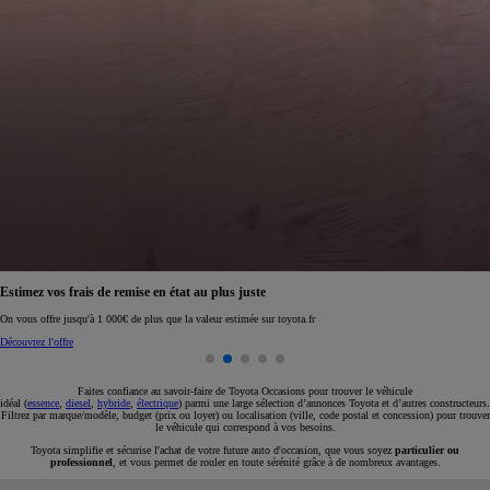
Réservez en ligne votre occasion pour 1€ seulement
Réservez en ligne
Faites confiance au savoir-faire de Toyota Occasions pour trouver le véhicule
idéal (
essence
,
diesel
,
hybride
,
électrique
) parmi une large sélection d’annonces Toyota et d’autres constructeurs.
Filtrez par marque/modèle, budget (prix ou loyer) ou localisation (ville, code postal et concession) pour trouver
le véhicule qui correspond à vos besoins.
Toyota simplifie et sécurise l'achat de votre future auto d'occasion, que vous soyez
particulier ou
professionnel
, et vous permet de rouler en toute sérénité grâce à de nombreux avantages.