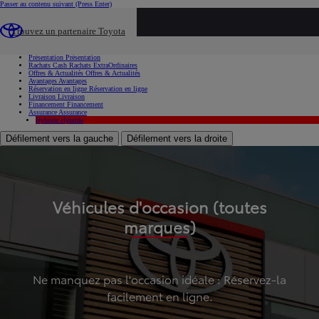
Passer au contenu suivant
(Press Enter)
...
Trouvez un partenaire Toyota
Voiture d'occasion
Présentation
Présentation
Rachats Cash
Rachats ExtraOrdinaires
Offres & Actualités
Offres & Actualités
Avantages
Avantages
Réservation en ligne
Réservation en ligne
Livraison
Livraison
Financement
Financement
Assurance
Assurance
Hybride
Hybride
Défilement vers la gauche
Défilement vers la droite
Véhicules d'occasion (toutes
marques)
Ne manquez pas l'occasion idéale : Réservez-la
facilement en ligne.