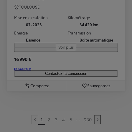
TOULOUSE
Mise en circulation
Kilométrage
07-2023
34 420 km
Energie
Transmission
Essence
Boîte automatique
Voir plus
16 990 €
En savoir plus
Contactez la concession
Comparez
Sauvegardez
...
1
2
3
4
5
930
Previous page
Next page