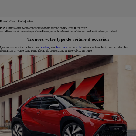
Forced client side injection
POST https://usc-webcomponents.toyota-europe.com/v1/car-filter/fr/fr?
carFilter=used&brand=toyota&uscEnv=production&useGlobalStore=true&sortOrder=published
Trouvez votre type de voiture d’occasion
Que vous souhaitiez acheter une
citadine
, une
familiale
ou un
SUV
, retrouvez tous les types de véhicules
d’occasion en vente dans notre réseau de concessions et réservables en ligne.