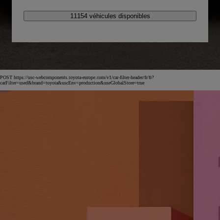
11154 véhicules disponibles
POST https://usc-webcomponents.toyota-europe.com/v1/car-filter-header/fr/fr?
carFilter=used&brand=toyota&uscEnv=production&useGlobalStore=true