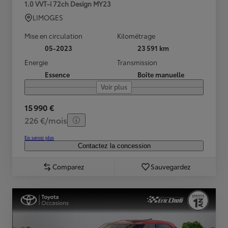
1.0 VVT-i 72ch Design MY23
LIMOGES
Mise en circulation
Kilométrage
05-2023
23 591 km
Energie
Transmission
Essence
Boîte manuelle
Voir plus
15 990 €
226 €/mois
En savoir plus
Contactez la concession
Comparez
Sauvegardez