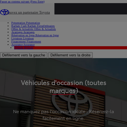
Passer au contenu suivant
(Press Enter)
...
Trouvez un partenaire Toyota
Voiture d'occasion
Présentation
Présentation
Rachats Cash
Rachats ExtraOrdinaires
Offres & Actualités
Offres & Actualités
Avantages
Avantages
Réservation en ligne
Réservation en ligne
Livraison
Livraison
Financement
Financement
Assurance
Assurance
Hybride
Hybride
Défilement vers la gauche
Défilement vers la droite
Véhicules d'occasion (toutes
marques)
Ne manquez pas l'occasion idéale : Réservez-la
facilement en ligne.