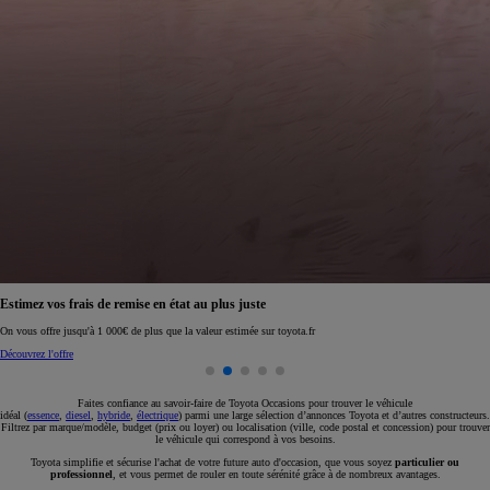
Réservez en ligne votre occasion pour 1€ seulement
Réservez en ligne
Faites confiance au savoir-faire de Toyota Occasions pour trouver le véhicule
idéal (
essence
,
diesel
,
hybride
,
électrique
) parmi une large sélection d’annonces Toyota et d’autres constructeurs.
Filtrez par marque/modèle, budget (prix ou loyer) ou localisation (ville, code postal et concession) pour trouver
le véhicule qui correspond à vos besoins.
Toyota simplifie et sécurise l'achat de votre future auto d'occasion, que vous soyez
particulier ou
professionnel
, et vous permet de rouler en toute sérénité grâce à de nombreux avantages.