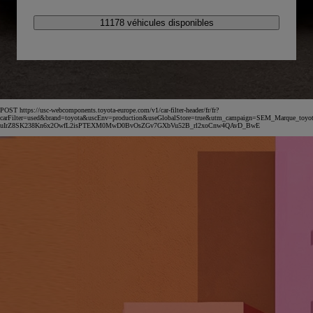
11178 véhicules disponibles
POST https://usc-webcomponents.toyota-europe.com/v1/car-filter-header/fr/fr?
carFilter=used&brand=toyota&uscEnv=production&useGlobalStore=true&utm_campaign=SEM_Marqu
uIrZ8SK238Kn6x2OwfL2isPTEXM0MwD0BvOsZGv7GXbVu52B_rl2xoCnw4QAvD_BwE