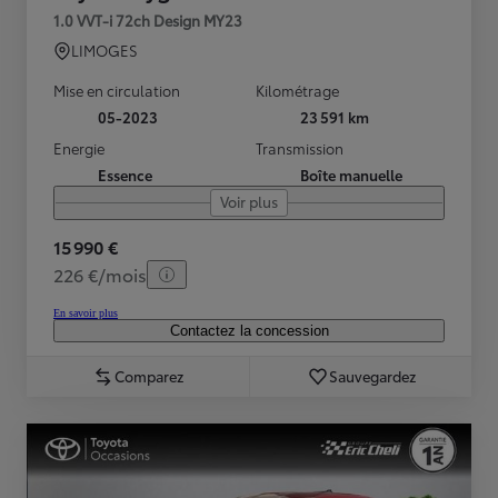
1.0 VVT-i 72ch Design MY23
LIMOGES
Mise en circulation
Kilométrage
05-2023
23 591 km
Energie
Transmission
Essence
Boîte manuelle
Voir plus
15 990 €
226 €/mois
En savoir plus
Contactez la concession
Comparez
Sauvegardez