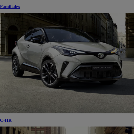
Familiales
C-HR