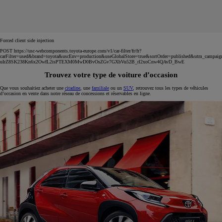
Forced client side injection
POST https://usc-webcomponents.toyota-europe.com/v1/car-filter/fr/fr?
carFilter=used&brand=toyota&uscEnv=production&useGlobalStore=true&sortOrder=published&utm
uIrZ8SK238Kn6x2OwfL2isPTEXM0MwD0BvOsZGv7GXbVu52B_rl2xoCnw4QAvD_BwE
Trouvez votre type de voiture d’occasion
Que vous souhaitiez acheter une
citadine
, une
familiale
ou un
SUV
, retrouvez tous les types de véhicules
d’occasion en vente dans notre réseau de concessions et réservables en ligne.