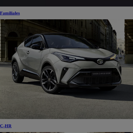
Familiales
C-HR