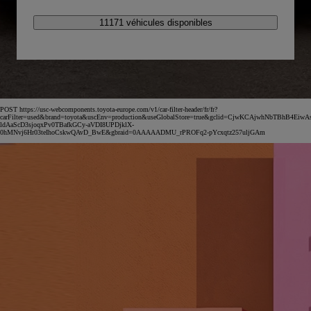
11171 véhicules disponibles
POST https://usc-webcomponents.toyota-europe.com/v1/car-filter-header/fr/fr?
carFilter=used&brand=toyota&uscEnv=production&useGlobalStore=true&gclid=CjwKCAjwhNbTBhB4EiwA
ldAaScD3sjoqxPv0TBafkGCy-aVDI8UPDjklX-
0hMNvj6Hr03teIhoCskwQAvD_BwE&gbraid=0AAAAADMU_rPROFq2-pYcxqtz257uljGAm