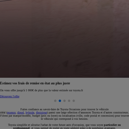
Réservez en ligne votre occasion pour 1€ seulement
Réservez en ligne
Faites confiance au savoir-faire de Toyota Occasions pour trouver le véhicule
idéal (
essence
,
diesel
,
hybride
,
électrique
) parmi une large sélection d’annonces Toyota et d’autres constructeurs.
Filtrez par marque/modèle, budget (prix ou loyer) ou localisation (ville, code postal et concession) pour trouver
le véhicule qui correspond à vos besoins.
Toyota simplifie et sécurise l'achat de votre future auto d'occasion, que vous soyez
particulier ou
professionnel
, et vous permet de rouler en toute sérénité grâce à de nombreux avantages.