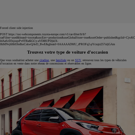
Forced client side injection
POST https://usc-webcomponents.toyota-europe.com/v1/car-filter/fr/fr?
carFilter=used&brand=toyota&uscEnv=production&useGlobalStore=true&sortOrder=published&gclid=C
ldAaScD3sjoqxPv0TBafkGCy-aVDI8UPDjklX-
0hMNvj6Hr03teIhoCskwQAvD_BwE&gbraid=0AAAAADMU_rPROFq2-pYcxqtz257uljGAm
Trouvez votre type de voiture d’occasion
Que vous souhaitiez acheter une
citadine
, une
familiale
ou un
SUV
, retrouvez tous les types de véhicules
d’occasion en vente dans notre réseau de concessions et réservables en ligne.