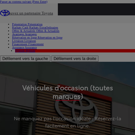
Passer au contenu suivant
(Press Enter)
...
Trouvez un partenaire Toyota
Voiture d'occasion
Présentation
Présentation
Rachats Cash
Rachats ExtraOrdinaires
Offres & Actualités
Offres & Actualités
Avantages
Avantages
Réservation en ligne
Réservation en ligne
Livraison
Livraison
Financement
Financement
Assurance
Assurance
Hybride
Hybride
Défilement vers la gauche
Défilement vers la droite
Véhicules d'occasion (toutes
marques)
Ne manquez pas l'occasion idéale : Réservez-la
facilement en ligne.