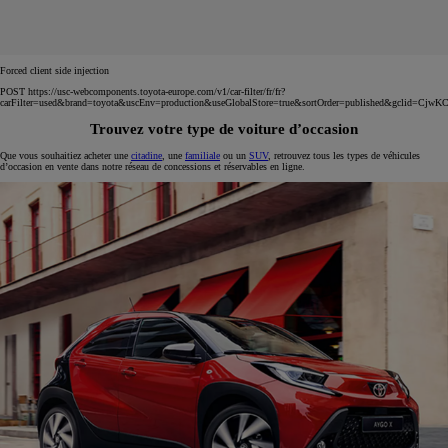
Forced client side injection
POST https://usc-webcomponents.toyota-europe.com/v1/car-filter/fr/fr?
carFilter=used&brand=toyota&uscEnv=production&useGlobalStore=true&sortOrder=published
Trouvez votre type de voiture d’occasion
Que vous souhaitiez acheter une
citadine
, une
familiale
ou un
SUV
, retrouvez tous les types de véhicules
d’occasion en vente dans notre réseau de concessions et réservables en ligne.