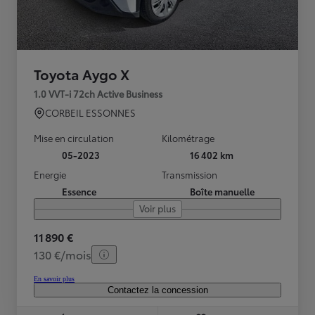
Toyota Aygo X
1.0 VVT-i 72ch Active Business
CORBEIL ESSONNES
Mise en circulation
Kilométrage
05-2023
16 402 km
Energie
Transmission
Essence
Boîte manuelle
Voir plus
11 890 €
130 €/mois
En savoir plus
Contactez la concession