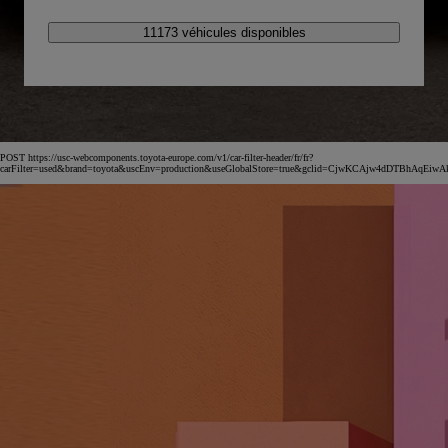
11173 véhicules disponibles
POST https://usc-webcomponents.toyota-europe.com/v1/car-filter-header/fr/fr?
carFilter=used&brand=toyota&uscEnv=production&useGlobalStore=true&gclid=CjwKCAjw4dDT