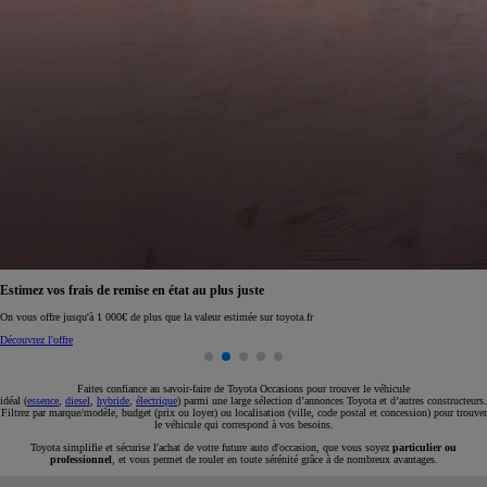
Réservez en ligne votre occasion pour 1€ seulement
Réservez en ligne
Faites confiance au savoir-faire de Toyota Occasions pour trouver le véhicule
idéal (
essence
,
diesel
,
hybride
,
électrique
) parmi une large sélection d’annonces Toyota et d’autres constructeurs.
Filtrez par marque/modèle, budget (prix ou loyer) ou localisation (ville, code postal et concession) pour trouver
le véhicule qui correspond à vos besoins.
Toyota simplifie et sécurise l'achat de votre future auto d'occasion, que vous soyez
particulier ou
professionnel
, et vous permet de rouler en toute sérénité grâce à de nombreux avantages.