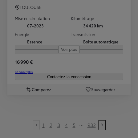
TOULOUSE
Mise en circulation
Kilométrage
07-2023
34 420 km
Energie
Transmission
Essence
Boîte automatique
Voir plus
16 990 €
En savoir plus
Contactez la concession
Comparez
Sauvegardez
...
1
2
3
4
5
932
Previous page
Next page