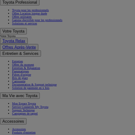
Toyota Professional
Toyota pour les professionnels
Offres Location longue durée
Offres utilitaires
Gamme électrifiée pour les professionnels
Solutions et services
Votre Toyota
Votre Toyota
Toyota Relax
Offres Après-Vente
Entretien & Services
Entretien
Offres du moment
Entretien & Réparation
Pneumatiques
Pièces d'origine
Bris de glace
Carrosserie
Documentation & Support technique
Solution de paiement en x fois
Ma Vie avec Toyota
Mon Espace Toyota
Service Connectés My Toyota
Support Technique
Campagnes de rappel
Accessoires
Accessoires
Produits d'entretien