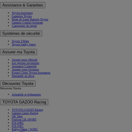
Assistance & Garanties
Toyota Assistance
Garanties Toyota
Bilan de Santé Batterie Toyota
Garantie Confort Extracare
Campagnes de rappel
Systèmes de sécurité
Toyota T-Mate
Toyota Safety Sense
Assurer ma Toyota
Assurer mon véhicule
Les options sur-mesure
Assurance Connectée
Assurer votre Occasion
Espace Client Toyota Assurances
Demander un devis
Découvrez Toyota
Découvrez Toyota
Actualités et évènements
TOYOTA GAZOO Racing
TOYOTA GAZOO Racing
Gamme Gazoo Racing
GR Yaris
Finition GR SPORT
FIA WRC
FIA WEC
Rallye Dakar / W2RC