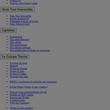
Supra GT4
Trouvez votre Gazoo Center
Start Your Impossible
Start Your Impossible
Projets de mobilité
Partenariat Special Olympics
Team Toyota France
Carrières
Recrutement
Nos offres d'emploi
Nos valeurs
Nos engagements
Nos métiers supports
Nos métiers dans le réseau de concession
Le Groupe Toyota
A propos de nous
Histoire
Toyota en Europe
Toyota et vous
Toyota en France
Toujours plus loin
KINTO, la solution de mobilité sans contrainte
Espace Presse
(Opens in new window)
Trouvez votre concessionnaire Toyota
Prendre un RDV Atelier
Essayez une Toyota
Contactez-nous
Foire aux questions
(Opens in new window)