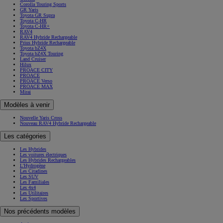
Corolla Touring Sports
GR Yaris
Toyota GR Supra
Toyota C-HR
Toyota C-HR+
RAV4
RAV4 Hybride Rechargeable
Prius Hybride Rechargeable
Toyota bZ4X
Toyota bZ4X Touring
Land Cruiser
Hilux
PROACE CITY
PROACE
PROACE Verso
PROACE MAX
Mirai
Modèles à venir
Nouvelle Yaris Cross
Nouveau RAV4 Hybride Rechargeable
Les catégories
Les Hybrides
Les voitures électriques
Les Hybrides Rechargeables
L'Hydrogène
Les Citadines
Les SUV
Les Familiales
Les 4x4
Les Utilitaires
Les Sportives
Nos précédents modèles