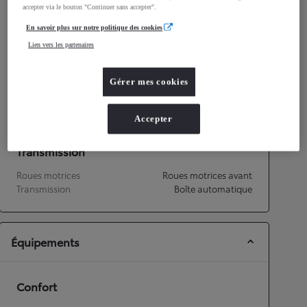
accepter via le bouton "Continuer sans accepter".
Consommation mixte
3,8
L/100 km
Émissions CO2
92
g/km
En savoir plus sur notre politique des cookies
Lien vers les partenaires
Performances
Gérer mes cookies
Vitesse maximale
175
km/h
Accélération 0-100km/h
10,3
secondes
Accepter
Transmission
Roues motrices
Roues motrices avant
Transmission
Boîte automatique
Équipements
Confort