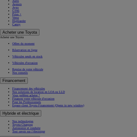
Auris
Avensis
Aygo
GT86
Prius +
Verso
Highlander
Camry
Acheter une Toyota
Acheter une Toyota
Offres du moment
Réservation en ligne
Véhicules neufs en stock
Véhicules d'occasion
Reprise de votre véhicule
Nos conseils
Financement
Financement des véhicules
Nos solutions de location en LOA ou LLD
Vous préférez acheter ?
Financez votre véhicule d'occasion
Pour les Professionnels
Espace client Toyota Financement
(Opens in new window)
Hybride et électrique
Nos technologies
Toyota Charging
Autonomie et conduite
Tout savoir sur l’électrique