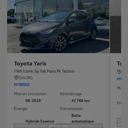
Toyota Yaris
Toyo
116h Iconic 5p Toit Pano Pk Techno
TO
GISORS
HYBR
HYBRIDE
Mise e
Mise en circulation
Kilométrage
08-2020
42 788 km
Energ
Energie
Transmission
Boîte
Hybride Essence
automatique
Voir plus