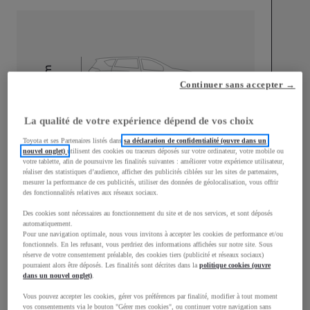
mm
Continuer sans accepter →
1 500
Hauteur
La qualité de votre expérience dépend de vos choix
Longueur
3 940
mm
Toyota et ses Partenaires listés dans
sa déclaration de confidentialité (ouvre dans un
nouvel onglet)
utilisent des cookies ou traceurs déposés sur votre ordinateur, votre mobile ou
votre tablette, afin de poursuivre les finalités suivantes : améliorer votre expérience utilisateur,
réaliser des statistiques d’audience, afficher des publicités ciblées sur les sites de partenaires,
mesurer la performance de ces publicités, utiliser des données de géolocalisation, vous offrir
des fonctionnalités relatives aux réseaux sociaux.
Des cookies sont nécessaires au fonctionnement du site et de nos services, et sont déposés
automatiquement.
Largeur
1 745
mm
Pour une navigation optimale, nous vous invitons à accepter les cookies de performance et/ou
fonctionnels. En les refusant, vous perdriez des informations affichées sur notre site. Sous
réserve de votre consentement préalable, des cookies tiers (publicité et réseaux sociaux)
pourraient alors être déposés. Les finalités sont décrites dans la
politique cookies (ouvre
dans un nouvel onglet)
.
Vous pouvez accepter les cookies, gérer vos préférences par finalité, modifier à tout moment
Consommation mixte
vos consentements via le bouton "Gérer mes cookies", ou continuer votre navigation sans