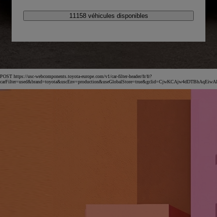
11158 véhicules disponibles
POST https://usc-webcomponents.toyota-europe.com/v1/car-filter-header/fr/fr?
carFilter=used&brand=toyota&uscEnv=production&useGlobalStore=true&gclid=CjwKCAjw4dDT