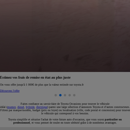
Réservez en ligne votre occasion pour 1€ seulement
Réservez en ligne
Faites confiance au savoir-faire de Toyota Occasions pour trouver le véhicule
idéal (
essence
,
diesel
,
hybride
,
électrique
) parmi une large sélection d’annonces Toyota et d’autres constructeurs.
Filtrez par marque/modèle, budget (prix ou loyer) ou localisation (ville, code postal et concession) pour trouver
le véhicule qui correspond à vos besoins.
Toyota simplifie et sécurise l'achat de votre future auto d'occasion, que vous soyez
particulier ou
professionnel
, et vous permet de rouler en toute sérénité grâce à de nombreux avantages.