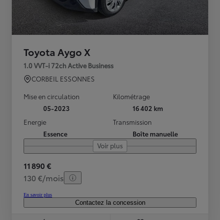
Toyota Aygo X
1.0 VVT-i 72ch Active Business
CORBEIL ESSONNES
Mise en circulation
Kilométrage
05-2023
16 402 km
Energie
Transmission
Essence
Boîte manuelle
Voir plus
11 890 €
130 €/mois
En savoir plus
Contactez la concession