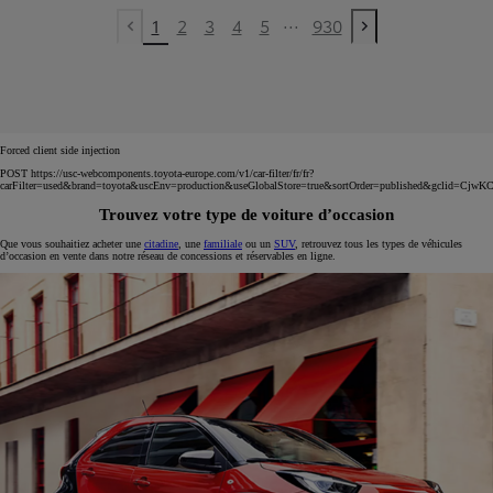
...
1
2
3
4
5
930
Previous page
Next page
Forced client side injection
POST https://usc-webcomponents.toyota-europe.com/v1/car-filter/fr/fr?
carFilter=used&brand=toyota&uscEnv=production&useGlobalStore=true&sortOrder=published
Trouvez votre type de voiture d’occasion
Que vous souhaitiez acheter une
citadine
, une
familiale
ou un
SUV
, retrouvez tous les types de véhicules
d’occasion en vente dans notre réseau de concessions et réservables en ligne.