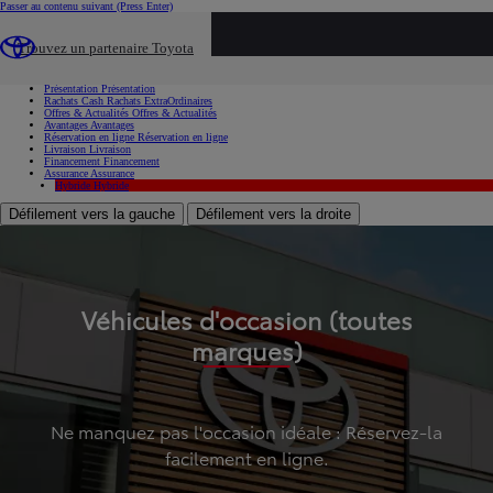
Passer au contenu suivant
(Press Enter)
...
Trouvez un partenaire Toyota
Voiture d'occasion
Présentation
Présentation
Rachats Cash
Rachats ExtraOrdinaires
Offres & Actualités
Offres & Actualités
Avantages
Avantages
Réservation en ligne
Réservation en ligne
Livraison
Livraison
Financement
Financement
Assurance
Assurance
Hybride
Hybride
Défilement vers la gauche
Défilement vers la droite
Véhicules d'occasion (toutes
marques)
Ne manquez pas l'occasion idéale : Réservez-la
facilement en ligne.