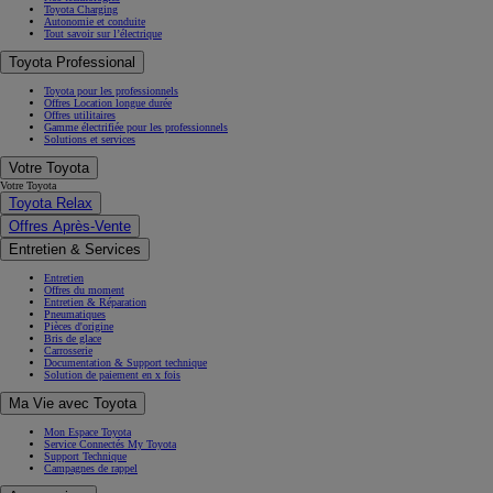
Toyota Charging
Autonomie et conduite
Tout savoir sur l’électrique
Toyota Professional
Toyota pour les professionnels
Offres Location longue durée
Offres utilitaires
Gamme électrifiée pour les professionnels
Solutions et services
Votre Toyota
Votre Toyota
Toyota Relax
Offres Après-Vente
Entretien & Services
Entretien
Offres du moment
Entretien & Réparation
Pneumatiques
Pièces d'origine
Bris de glace
Carrosserie
Documentation & Support technique
Solution de paiement en x fois
Ma Vie avec Toyota
Mon Espace Toyota
Service Connectés My Toyota
Support Technique
Campagnes de rappel