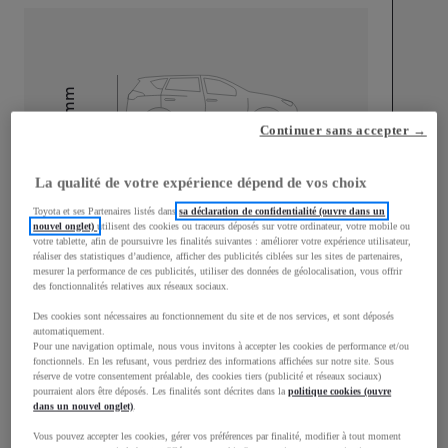
mm
1 500
Continuer sans accepter →
Hauteur
La qualité de votre expérience dépend de vos choix
Longueur
3 940
mm
Toyota et ses Partenaires listés dans
sa déclaration de confidentialité (ouvre dans un
nouvel onglet)
utilisent des cookies ou traceurs déposés sur votre ordinateur, votre mobile ou
votre tablette, afin de poursuivre les finalités suivantes : améliorer votre expérience utilisateur,
réaliser des statistiques d’audience, afficher des publicités ciblées sur les sites de partenaires,
mesurer la performance de ces publicités, utiliser des données de géolocalisation, vous offrir
des fonctionnalités relatives aux réseaux sociaux.
Des cookies sont nécessaires au fonctionnement du site et de nos services, et sont déposés
Largeur
1 745
mm
automatiquement.
Pour une navigation optimale, nous vous invitons à accepter les cookies de performance et/ou
fonctionnels. En les refusant, vous perdriez des informations affichées sur notre site. Sous
réserve de votre consentement préalable, des cookies tiers (publicité et réseaux sociaux)
pourraient alors être déposés. Les finalités sont décrites dans la
politique cookies (ouvre
dans un nouvel onglet)
.
Consommation mixte
Vous pouvez accepter les cookies, gérer vos préférences par finalité, modifier à tout moment