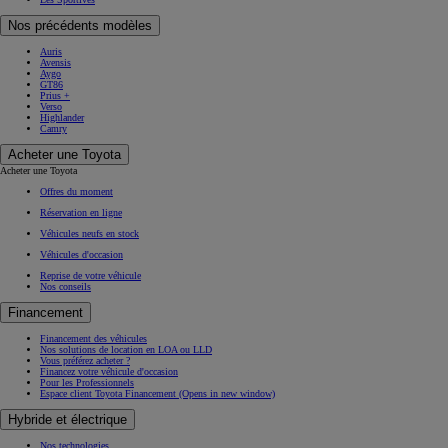
Nos précédents modèles
Auris
Avensis
Aygo
GT86
Prius +
Verso
Highlander
Camry
Acheter une Toyota
Acheter une Toyota
Offres du moment
Réservation en ligne
Véhicules neufs en stock
Véhicules d'occasion
Reprise de votre véhicule
Nos conseils
Financement
Financement des véhicules
Nos solutions de location en LOA ou LLD
Vous préférez acheter ?
Financez votre véhicule d'occasion
Pour les Professionnels
Espace client Toyota Financement
(Opens in new window)
Hybride et électrique
Nos technologies