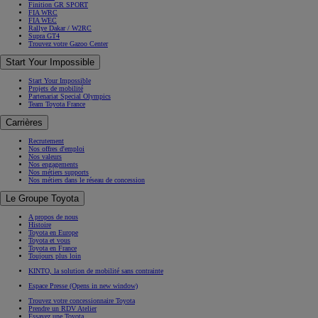
Finition GR SPORT
FIA WRC
FIA WEC
Rallye Dakar / W2RC
Supra GT4
Trouvez votre Gazoo Center
Start Your Impossible
Start Your Impossible
Projets de mobilité
Partenariat Special Olympics
Team Toyota France
Carrières
Recrutement
Nos offres d'emploi
Nos valeurs
Nos engagements
Nos métiers supports
Nos métiers dans le réseau de concession
Le Groupe Toyota
A propos de nous
Histoire
Toyota en Europe
Toyota et vous
Toyota en France
Toujours plus loin
KINTO, la solution de mobilité sans contrainte
Espace Presse
(Opens in new window)
Trouvez votre concessionnaire Toyota
Prendre un RDV Atelier
Essayez une Toyota