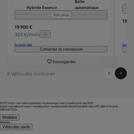
Boîte
Hybride Essence
automatique
Voir plus
19 99
19 900 €
325 €/mois
En savoir plus
En savoir
Contactez la concession
Sauvegardez
8 Véhicules similaires
POST https://usc-webcomponents.toyota-europe.com/v1/used-stock-cars/fr/fr?
brand=toyota&uscContext=used&uscEnv=production&vehicleForSaleId=e6a11f97-a8fb-47fe-a54f-
6097c9f7425b
Modèles
Modèles
Véhicules neufs