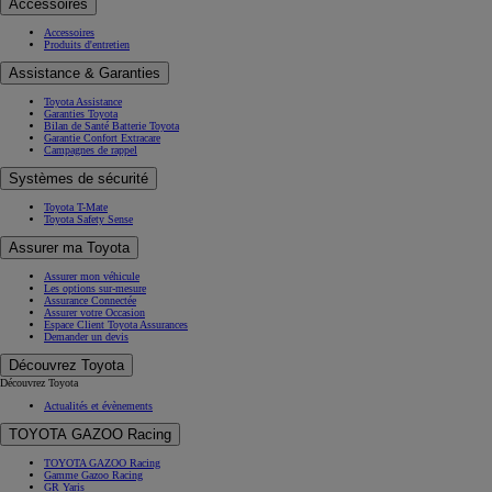
Accessoires
Accessoires
Produits d'entretien
Assistance & Garanties
Toyota Assistance
Garanties Toyota
Bilan de Santé Batterie Toyota
Garantie Confort Extracare
Campagnes de rappel
Systèmes de sécurité
Toyota T-Mate
Toyota Safety Sense
Assurer ma Toyota
Assurer mon véhicule
Les options sur-mesure
Assurance Connectée
Assurer votre Occasion
Espace Client Toyota Assurances
Demander un devis
Découvrez Toyota
Découvrez Toyota
Actualités et évènements
TOYOTA GAZOO Racing
TOYOTA GAZOO Racing
Gamme Gazoo Racing
GR Yaris