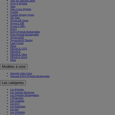
Tous les véhicules neufs
Aygo X Hybride
Yaris
Yaris Cross Hybride
Corolla
Corolla Touring Sports
GR Yaris
Toyota GR Supra
Toyota C-HR
Toyota C-HR+
RAV4
RAV4 Hybride Rechargeable
Prius Hybride Rechargeable
Toyota bZ4X
Toyota bZ4X Touring
Land Cruiser
Hilux
PROACE CITY
PROACE
PROACE Verso
PROACE MAX
Mirai
Modèles à venir
Nouvelle Yaris Cross
Nouveau RAV4 Hybride Rechargeable
Les catégories
Les Hybrides
Les voitures électriques
Les Hybrides Rechargeables
L'Hydrogène
Les Citadines
Les SUV
Les Familiales
Les 4x4
Les Utilitaires
Les Sportives