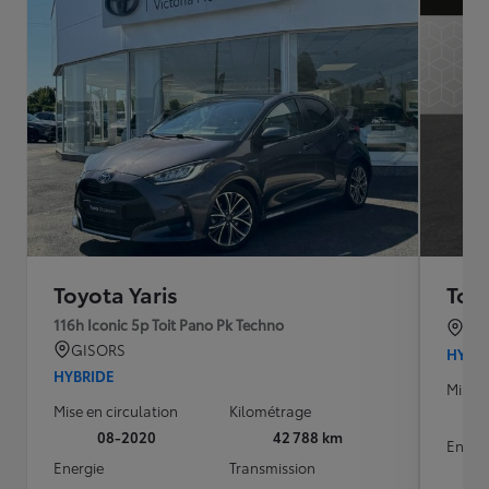
Toyota Yaris
Toyo
116h Iconic 5p Toit Pano Pk Techno
TO
GISORS
HYBR
HYBRIDE
Mise e
Mise en circulation
Kilométrage
08-2020
42 788 km
Energ
Energie
Transmission