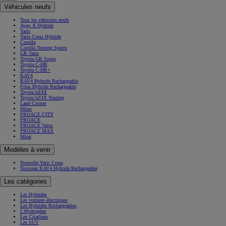
Véhicules neufs
Tous les véhicules neufs
Aygo X Hybride
Yaris
Yaris Cross Hybride
Corolla
Corolla Touring Sports
GR Yaris
Toyota GR Supra
Toyota C-HR
Toyota C-HR+
RAV4
RAV4 Hybride Rechargeable
Prius Hybride Rechargeable
Toyota bZ4X
Toyota bZ4X Touring
Land Cruiser
Hilux
PROACE CITY
PROACE
PROACE Verso
PROACE MAX
Mirai
Modèles à venir
Nouvelle Yaris Cross
Nouveau RAV4 Hybride Rechargeable
Les catégories
Les Hybrides
Les voitures électriques
Les Hybrides Rechargeables
L'Hydrogène
Les Citadines
Les SUV