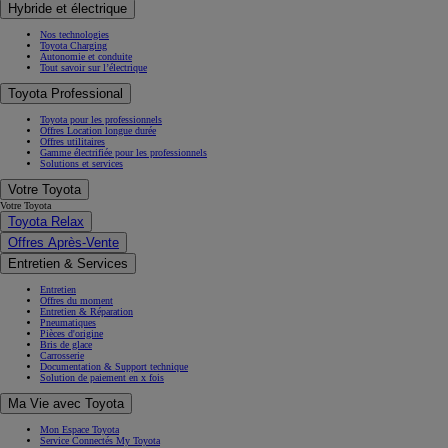
Hybride et électrique
Nos technologies
Toyota Charging
Autonomie et conduite
Tout savoir sur l’électrique
Toyota Professional
Toyota pour les professionnels
Offres Location longue durée
Offres utilitaires
Gamme électrifiée pour les professionnels
Solutions et services
Votre Toyota
Votre Toyota
Toyota Relax
Offres Après-Vente
Entretien & Services
Entretien
Offres du moment
Entretien & Réparation
Pneumatiques
Pièces d'origine
Bris de glace
Carrosserie
Documentation & Support technique
Solution de paiement en x fois
Ma Vie avec Toyota
Mon Espace Toyota
Service Connectés My Toyota