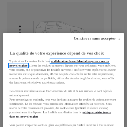
mm
1 500
Hauteur
Continuer sans accepter →
Longueur
3 940
mm
La qualité de votre expérience dépend de vos choix
Toyota et ses Partenaires listés dans
sa déclaration de confidentialité (ouvre dans un
nouvel onglet)
utilisent des cookies ou traceurs déposés sur votre ordinateur, votre mobile ou
votre tablette, afin de poursuivre les finalités suivantes : améliorer votre expérience utilisateur,
réaliser des statistiques d’audience, afficher des publicités ciblées sur les sites de partenaires,
mesurer la performance de ces publicités, utiliser des données de géolocalisation, vous offrir
des fonctionnalités relatives aux réseaux sociaux.
Des cookies sont nécessaires au fonctionnement du site et de nos services, et sont déposés
Largeur
1 745
mm
automatiquement.
Pour une navigation optimale, nous vous invitons à accepter les cookies de performance et/ou
fonctionnels. En les refusant, vous perdriez des informations affichées sur notre site. Sous
réserve de votre consentement préalable, des cookies tiers (publicité et réseaux sociaux)
pourraient alors être déposés. Les finalités sont décrites dans la
politique cookies (ouvre
dans un nouvel onglet)
.
Consommation mixte
Vous pouvez accepter les cookies, gérer vos préférences par finalité, modifier à tout moment