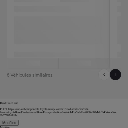
8 Véhicules similaires
Read timed out
POST https://usc-webcomponents.toyota-europe.com/v1/used-stock-cars/fr/fr?
brand=toyota&uscContext=used&uscEnv=production&vehicleForSaleId=7080ed00-1db7-494a-be5a-
1b07362d8bfb
Modèles
Modèles