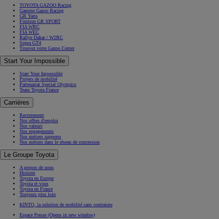
TOYOTA GAZOO Racing
Gamme Gazoo Racing
GR Yaris
Finition GR SPORT
FIA WRC
FIA WEC
Rallye Dakar / W2RC
Supra GT4
Trouvez votre Gazoo Center
Start Your Impossible
Start Your Impossible
Projets de mobilité
Partenariat Special Olympics
Team Toyota France
Carrières
Recrutement
Nos offres d'emploi
Nos valeurs
Nos engagements
Nos métiers supports
Nos métiers dans le réseau de concession
Le Groupe Toyota
A propos de nous
Histoire
Toyota en Europe
Toyota et vous
Toyota en France
Toujours plus loin
KINTO, la solution de mobilité sans contrainte
Espace Presse
(Opens in new window)