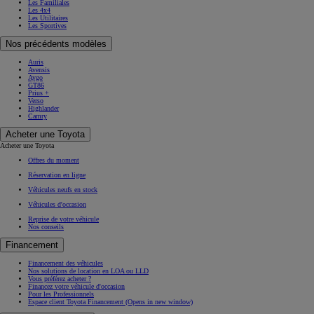
Les Familiales
Les 4x4
Les Utilitaires
Les Sportives
Nos précédents modèles
Auris
Avensis
Aygo
GT86
Prius +
Verso
Highlander
Camry
Acheter une Toyota
Acheter une Toyota
Offres du moment
Réservation en ligne
Véhicules neufs en stock
Véhicules d'occasion
Reprise de votre véhicule
Nos conseils
Financement
Financement des véhicules
Nos solutions de location en LOA ou LLD
Vous préférez acheter ?
Financez votre véhicule d'occasion
Pour les Professionnels
Espace client Toyota Financement
(Opens in new window)