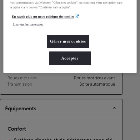
vos consentements via le bouton "Gérer mes cookies", ou continuer votre navigation sans
Consommation mixte
3,8
L/100 km
accepter via le bouton "Continuer sans accepter".
Émissions CO2
92
g/km
En savoir plus sur notre politique des cookies
Lien vers les partenaires
Performances
Vitesse maximale
175
km/h
Gérer mes cookies
Accélération 0-100km/h
10,3
secondes
Accepter
Transmission
Roues motrices
Roues motrices avant
Transmission
Boîte automatique
Équipements
Confort
Système d'accès et de démarrage sans clé