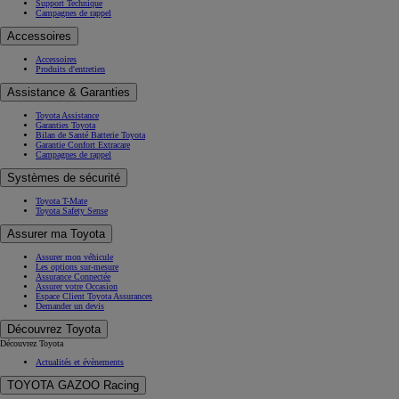
Support Technique
Campagnes de rappel
Accessoires
Accessoires
Produits d'entretien
Assistance & Garanties
Toyota Assistance
Garanties Toyota
Bilan de Santé Batterie Toyota
Garantie Confort Extracare
Campagnes de rappel
Systèmes de sécurité
Toyota T-Mate
Toyota Safety Sense
Assurer ma Toyota
Assurer mon véhicule
Les options sur-mesure
Assurance Connectée
Assurer votre Occasion
Espace Client Toyota Assurances
Demander un devis
Découvrez Toyota
Découvrez Toyota
Actualités et évènements
TOYOTA GAZOO Racing