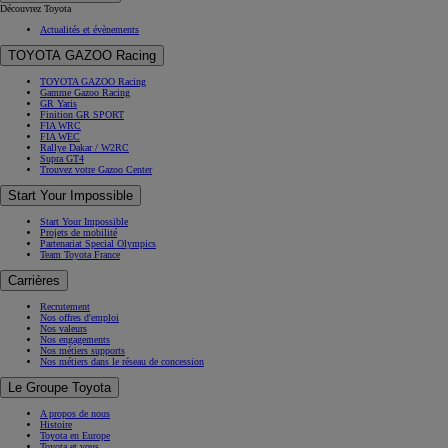
Découvrez Toyota
Actualités et évènements
TOYOTA GAZOO Racing
TOYOTA GAZOO Racing
Gamme Gazoo Racing
GR Yaris
Finition GR SPORT
FIA WRC
FIA WEC
Rallye Dakar / W2RC
Supra GT4
Trouvez votre Gazoo Center
Start Your Impossible
Start Your Impossible
Projets de mobilité
Partenariat Special Olympics
Team Toyota France
Carrières
Recrutement
Nos offres d'emploi
Nos valeurs
Nos engagements
Nos métiers supports
Nos métiers dans le réseau de concession
Le Groupe Toyota
A propos de nous
Histoire
Toyota en Europe
Toyota et vous