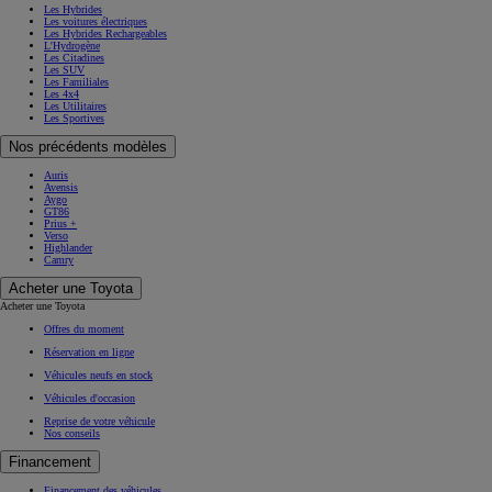
Les Hybrides
Les voitures électriques
Les Hybrides Rechargeables
L'Hydrogène
Les Citadines
Les SUV
Les Familiales
Les 4x4
Les Utilitaires
Les Sportives
Nos précédents modèles
Auris
Avensis
Aygo
GT86
Prius +
Verso
Highlander
Camry
Acheter une Toyota
Acheter une Toyota
Offres du moment
Réservation en ligne
Véhicules neufs en stock
Véhicules d'occasion
Reprise de votre véhicule
Nos conseils
Financement
Financement des véhicules