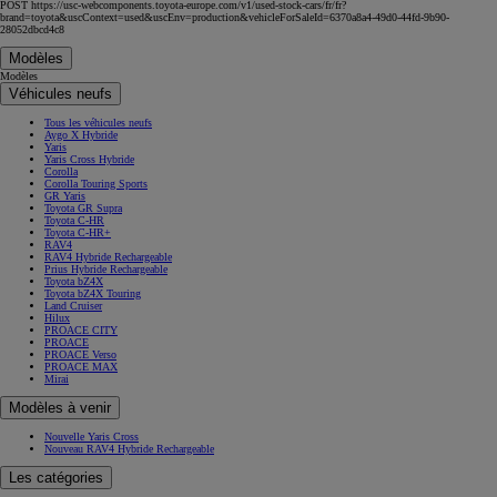
POST https://usc-webcomponents.toyota-europe.com/v1/used-stock-cars/fr/fr?
brand=toyota&uscContext=used&uscEnv=production&vehicleForSaleId=6370a8a4-49d0-44fd-9b90-
28052dbcd4c8
Modèles
Modèles
Véhicules neufs
Tous les véhicules neufs
Aygo X Hybride
Yaris
Yaris Cross Hybride
Corolla
Corolla Touring Sports
GR Yaris
Toyota GR Supra
Toyota C-HR
Toyota C-HR+
RAV4
RAV4 Hybride Rechargeable
Prius Hybride Rechargeable
Toyota bZ4X
Toyota bZ4X Touring
Land Cruiser
Hilux
PROACE CITY
PROACE
PROACE Verso
PROACE MAX
Mirai
Modèles à venir
Nouvelle Yaris Cross
Nouveau RAV4 Hybride Rechargeable
Les catégories