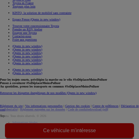
Toyota en France
Toujours plus loin
KINTO, la solution de mobilité sans contrainte
Espace Presse
(Opens in new window)
Trouvez votre concessionnaire Toyota
Prendre un RDV Atelier
Essayez une Toyota
Contactez-nous
Foire aux questions
(Opens in new window)
(Opens in new window)
(Opens in new window)
(Opens in new window)
(Opens in new window)
(Opens in new window)
(Opens in new window)
(Opens in new window)
Pour les trajets courts, privilégiez la marche ou le vélo #SeDéplacerMoinsPolluer
Pensez à covoiturer #SeDéplacerMoinsPolluer
Au quotidien, prenez les transports en commun #SeDéplacerMoinsPolluer
Retrouvez les étiquettes énergétiques de nos modèles
(Opens in new window)
Réglement du site
|
Vos informations personnelles
|
Gestion des cookies
|
Centre de préférences
|
Déclaration de
confidentialité
|
Règlement européen sur les données
|
Code de conduite
download (pdf(
Toyota. Tous droits réservés. © 2026
Informations légales
Accessibilité : non conforme
Ce véhicule m'intéresse