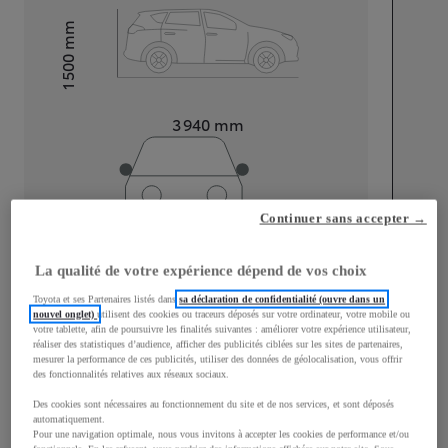
mm
1 500
Hauteur
Longueur
3 940
mm
Continuer sans accepter →
Largeur
1 745
mm
La qualité de votre expérience dépend de vos choix
Toyota et ses Partenaires listés dans
sa déclaration de confidentialité (ouvre dans un
nouvel onglet)
utilisent des cookies ou traceurs déposés sur votre ordinateur, votre mobile ou
votre tablette, afin de poursuivre les finalités suivantes : améliorer votre expérience utilisateur,
réaliser des statistiques d’audience, afficher des publicités ciblées sur les sites de partenaires,
Consommation mixte
mesurer la performance de ces publicités, utiliser des données de géolocalisation, vous offrir
des fonctionnalités relatives aux réseaux sociaux.
Consommation mixte
3,2
L/100 km
Des cookies sont nécessaires au fonctionnement du site et de nos services, et sont déposés
Émissions CO2
98
g/km
automatiquement.
Pour une navigation optimale, nous vous invitons à accepter les cookies de performance et/ou