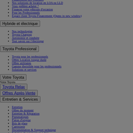
Nos solutions de location en LOA ou LLD
Vous préférez acheter ?
Financez votre véhicule d'occasion
Pour les Professionnels
Espace client Toyota Financement
(Opens in new window)
Hybride et électrique
Nos technologies
Toyota Charging
Autonomie et conduite
Tout savoir sur l’électrique
Toyota Professional
Toyota pour les professionnels
Offres Location longue durée
Offres utilitaires
Gamme électrifiée pour les professionnels
Solutions et services
Votre Toyota
Votre Toyota
Toyota Relax
Offres Après-Vente
Entretien & Services
Entretien
Offres du moment
Entretien & Réparation
Pneumatiques
Pièces d'origine
Bris de glace
Carrosserie
Documentation & Support technique