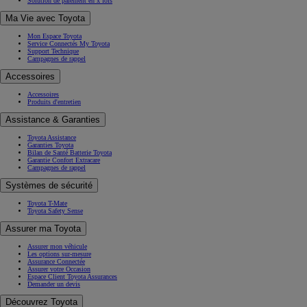
Solution de paiement en x fois
Ma Vie avec Toyota
Mon Espace Toyota
Service Connectés My Toyota
Support Technique
Campagnes de rappel
Accessoires
Accessoires
Produits d'entretien
Assistance & Garanties
Toyota Assistance
Garanties Toyota
Bilan de Santé Batterie Toyota
Garantie Confort Extracare
Campagnes de rappel
Systèmes de sécurité
Toyota T-Mate
Toyota Safety Sense
Assurer ma Toyota
Assurer mon véhicule
Les options sur-mesure
Assurance Connectée
Assurer votre Occasion
Espace Client Toyota Assurances
Demander un devis
Découvrez Toyota