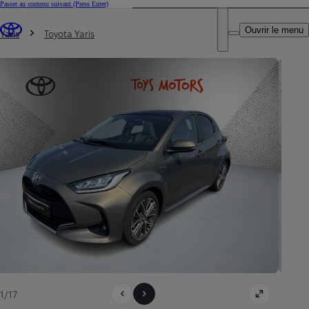
Passer au contenu suivant
(Press Enter)
DEALER NAME
Vous êtes ici
:
Ouvrir le menu
Trouvez un partenaire Toyota
Yaris
Toyota Yaris
1/17