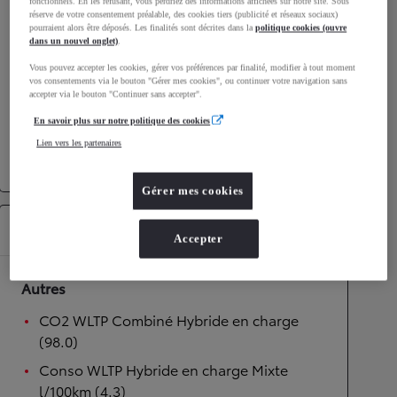
fonctionnels. En les refusant, vous perdriez des informations affichées sur notre site. Sous
réserve de votre consentement préalable, des cookies tiers (publicité et réseaux sociaux)
Performances
pourraient alors être déposés. Les finalités sont décrites dans la
politique cookies (ouvre
dans un nouvel onglet)
.
Vitesse maximale
175
km/h
Vous pouvez accepter les cookies, gérer vos préférences par finalité, modifier à tout moment
Accélération 0-100km/h
9,7
secondes
vos consentements via le bouton "Gérer mes cookies", ou continuer votre navigation sans
accepter via le bouton "Continuer sans accepter".
En savoir plus sur notre politique des cookies
Transmission
Lien vers les partenaires
Transmission
Boîte automatique
Gérer mes cookies
Équipements
Accepter
Autres
CO2 WLTP Combiné Hybride en charge
(98.0)
Conso WLTP Hybride en charge Mixte
l/100km (4.3)