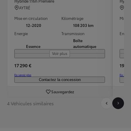
Hybride 116h Première
Hybrid
AYTRÉ
ABB
Mise en circulation
Kilométrage
Mise e
12-2020
108 203 km
Energie
Transmission
Energ
Boîte
Essence
automatique
Voir plus
17 290 €
19 99
En savoir plus
En savoir
Contactez la concession
Sauvegardez
4 Véhicules similaires