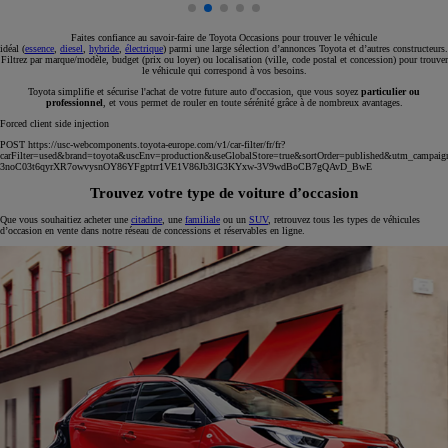
Faites confiance au savoir-faire de Toyota Occasions pour trouver le véhicule
idéal (
essence
,
diesel
,
hybride
,
électrique
) parmi une large sélection d’annonces Toyota et d’autres constructeurs.
Filtrez par marque/modèle, budget (prix ou loyer) ou localisation (ville, code postal et concession) pour trouver
le véhicule qui correspond à vos besoins.
Toyota simplifie et sécurise l'achat de votre future auto d'occasion, que vous soyez
particulier ou
professionnel
, et vous permet de rouler en toute sérénité grâce à de nombreux avantages.
Forced client side injection
POST https://usc-webcomponents.toyota-europe.com/v1/car-filter/fr/fr?
carFilter=used&brand=toyota&uscEnv=production&useGlobalStore=true&sortOrder=published&utm
3noC03t6qyrXR7owvysnOY86YFgptrr1VE1V86Jb3lG3KYxw-3V9wdBoCB7gQAvD_BwE
Trouvez votre type de voiture d’occasion
Que vous souhaitiez acheter une
citadine
, une
familiale
ou un
SUV
, retrouvez tous les types de véhicules
d’occasion en vente dans notre réseau de concessions et réservables en ligne.