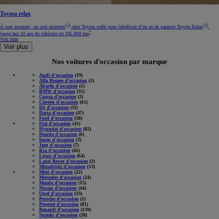
Toyota relax
(1)
(2)
À tout moment, un seul entretien
chez Toyota suffit pour bénéficier d’un an de garantie Toyota Relax
,
*
jusqu’aux 10 ans du véhicule ou 185 000 km
Voir plus
Voir plus
Nos voitures d'occasion par marque
Audi d'occasion
(19)
Alfa Romeo d'occasion
(2)
Abarth d'occasion
(1)
BMW d'occasion
(31)
Cupra d'occasion
(2)
Citroen d'occasion
(61)
DS d'occasion
(11)
Dacia d'occasion
(47)
Ford d'occasion
(58)
Fiat d'occasion
(41)
Hyundai d'occasion
(82)
Honda d'occasion
(6)
Isuzu d'occasion
(3)
Jeep d'occasion
(7)
Kia d'occasion
(45)
Lexus d'occasion
(64)
Land Rover d'occasion
(2)
Mitsubishi d'occasion
(13)
Mini d'occasion
(22)
Mercedes d'occasion
(24)
Mazda d'occasion
(15)
Nissan d'occasion
(44)
Opel d'occasion
(33)
Porsche d'occasion
(1)
Peugeot d'occasion
(81)
Renault d'occasion
(139)
Suzuki d'occasion
(28)