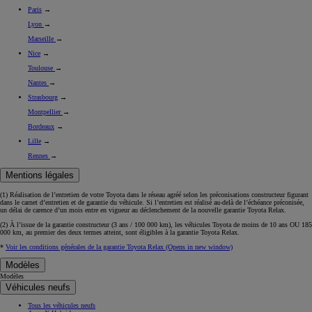
Paris
→
Lyon
→
Marseille
→
Nice
→
Toulouse
→
Nantes
→
Strasbourg
→
Montpellier
→
Bordeaux
→
Lille
→
Rennes
→
Mentions légales
(1) Réalisation de l’entretien de votre Toyota dans le réseau agréé selon les préconisations constructeur figurant
dans le carnet d’entretien et de garantie du véhicule. Si l’entretien est réalisé
au-delà de l’échéance
préconisée,
un délai de carence d’un mois
entre en vigueur au déclenchement de la nouvelle garantie Toyota Relax.
(2) À l’issue de la garantie constructeur (3 ans / 100 000 km), les véhicules Toyota de moins de 10 ans
OU
185
000 km, au premier des deux termes atteint, sont éligibles à la garantie Toyota Relax.
*
Voir les conditions générales de la garantie Toyota Relax
(Opens in new window)
Modèles
Modèles
Véhicules neufs
Tous les véhicules neufs