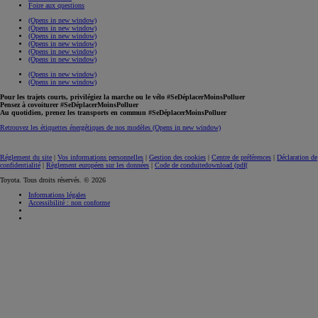
Foire aux questions
(Opens in new window)
(Opens in new window)
(Opens in new window)
(Opens in new window)
(Opens in new window)
(Opens in new window)
(Opens in new window)
(Opens in new window)
Pour les trajets courts, privilégiez la marche ou le vélo #SeDéplacerMoinsPolluer
Pensez à covoiturer #SeDéplacerMoinsPolluer
Au quotidien, prenez les transports en commun #SeDéplacerMoinsPolluer
Retrouvez les étiquettes énergétiques de nos modèles
(Opens in new window)
Réglement du site
|
Vos informations personnelles
|
Gestion des cookies
|
Centre de préférences
|
Déclaration de
confidentialité
|
Règlement européen sur les données
|
Code de conduite
download (pdf(
Toyota. Tous droits réservés. © 2026
Informations légales
Accessibilité : non conforme