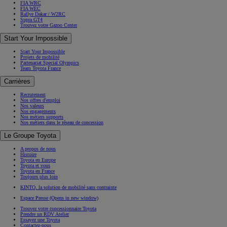
FIA WRC
FIA WEC
Rallye Dakar / W2RC
Supra GT4
Trouvez votre Gazoo Center
Start Your Impossible
Start Your Impossible
Projets de mobilité
Partenariat Special Olympics
Team Toyota France
Carrières
Recrutement
Nos offres d'emploi
Nos valeurs
Nos engagements
Nos métiers supports
Nos métiers dans le réseau de concession
Le Groupe Toyota
A propos de nous
Histoire
Toyota en Europe
Toyota et vous
Toyota en France
Toujours plus loin
KINTO, la solution de mobilité sans contrainte
Espace Presse
(Opens in new window)
Trouvez votre concessionnaire Toyota
Prendre un RDV Atelier
Essayez une Toyota
Contactez-nous