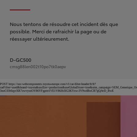
Nous tentons de résoudre cet incident dès que
possible. Merci de rafraichir la page ou de
réessayer ultérieurement.
D-GC500
cmsg88len002t10po7tk0aepv
POST https://usc-webcomponents.toyota-europe.com/v1/car-filter-header/fr/fr?
carFilter=used&brand=toyota&uscEnv=production&useGlobalStore=true&utm_campaign=SEM_Gener
3noC03t6qyrXR7owvysnOY86YFgptrr1VE1V86Jb3lG3KYxw-3V9wdBoCB7gQAvD_BwE