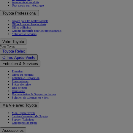
Autonomie et conduite
Tout savoir sur l’électrique
Toyota Professional
Toyota pour les professionnels
Offres Location longue durée
Offres utilitaires
Gamme électrifiée pour les professionnels
Solutions et services
Votre Toyota
Votre Toyota
Toyota Relax
Offres Après-Vente
Entretien & Services
Entretien
Offres du moment
Entretien & Réparation
Pneumatiques
Pièces d'origine
Bris de glace
Carrosserie
Documentation & Support technique
Solution de paiement en x fois
Ma Vie avec Toyota
Mon Espace Toyota
Service Connectés My Toyota
Support Technique
Campagnes de rappel
Accessoires