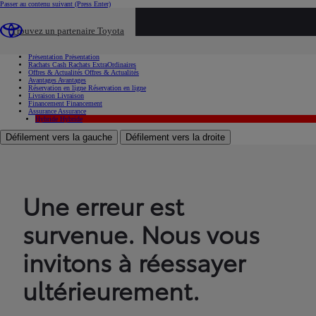
Passer au contenu suivant
(Press Enter)
...
Trouvez un partenaire Toyota
Voiture d'occasion
Présentation
Présentation
Rachats Cash
Rachats ExtraOrdinaires
Offres & Actualités
Offres & Actualités
Avantages
Avantages
Réservation en ligne
Réservation en ligne
Livraison
Livraison
Financement
Financement
Assurance
Assurance
Hybride
Hybride
Défilement vers la gauche
Défilement vers la droite
Une erreur est
survenue. Nous vous
invitons à réessayer
ultérieurement.