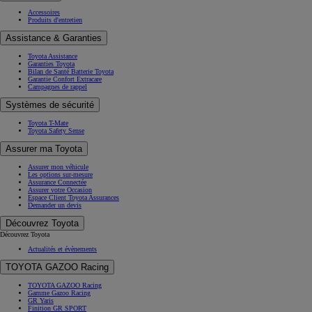
Accessoires
Produits d'entretien
Assistance & Garanties
Toyota Assistance
Garanties Toyota
Bilan de Santé Batterie Toyota
Garantie Confort Extracare
Campagnes de rappel
Systèmes de sécurité
Toyota T-Mate
Toyota Safety Sense
Assurer ma Toyota
Assurer mon véhicule
Les options sur-mesure
Assurance Connectée
Assurer votre Occasion
Espace Client Toyota Assurances
Demander un devis
Découvrez Toyota
Découvrez Toyota
Actualités et évènements
TOYOTA GAZOO Racing
TOYOTA GAZOO Racing
Gamme Gazoo Racing
GR Yaris
Finition GR SPORT