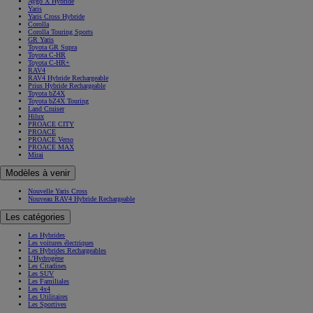
Aygo X Hybride
Yaris
Yaris Cross Hybride
Corolla
Corolla Touring Sports
GR Yaris
Toyota GR Supra
Toyota C-HR
Toyota C-HR+
RAV4
RAV4 Hybride Rechargeable
Prius Hybride Rechargeable
Toyota bZ4X
Toyota bZ4X Touring
Land Cruiser
Hilux
PROACE CITY
PROACE
PROACE Verso
PROACE MAX
Mirai
Modèles à venir
Nouvelle Yaris Cross
Nouveau RAV4 Hybride Rechargeable
Les catégories
Les Hybrides
Les voitures électriques
Les Hybrides Rechargeables
L'Hydrogène
Les Citadines
Les SUV
Les Familiales
Les 4x4
Les Utilitaires
Les Sportives