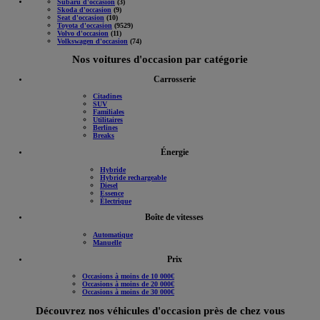
Subaru d'occasion
(3)
Skoda d'occasion
(9)
Seat d'occasion
(10)
Toyota d'occasion
(9529)
Volvo d'occasion
(11)
Volkswagen d'occasion
(74)
Nos voitures d'occasion par catégorie
Carrosserie
Citadines
SUV
Familiales
Utilitaires
Berlines
Breaks
Énergie
Hybride
Hybride rechargeable
Diesel
Essence
Électrique
Boîte de vitesses
Automatique
Manuelle
Prix
Occasions à moins de 10 000€
Occasions à moins de 20 000€
Occasions à moins de 30 000€
Découvrez nos véhicules d'occasion près de chez vous