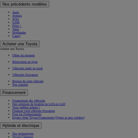
Nos précédents modèles
Auris
Avensis
Aygo
GT86
Prius +
Verso
Highlander
Camry
Acheter une Toyota
Acheter une Toyota
Offres du moment
Réservation en ligne
Véhicules neufs en stock
Véhicules d'occasion
Reprise de votre véhicule
Nos conseils
Financement
Financement des véhicules
Nos solutions de location en LOA ou LLD
Vous préférez acheter ?
Financez votre véhicule d'occasion
Pour les Professionnels
Espace client Toyota Financement
(Opens in new window)
Hybride et électrique
Nos technologies
Toyota Charging