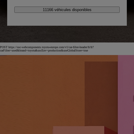
11166 véhicules disponibles
POST https://usc-webcomponents.toyota-europe.com/v1/car-filter-header/fr/fr?
carFilter=used&brand=toyota&uscEnv=production&useGlobalStore=true