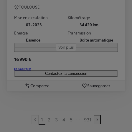
TOULOUSE
Mise en circulation
Kilométrage
07-2023
34 420 km
Energie
Transmission
Essence
Boîte automatique
Voir plus
16 990 €
En savoir plus
Contactez la concession
Comparez
Sauvegardez
...
1
2
3
4
5
931
Previous page
Next page