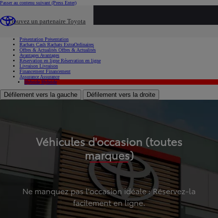
Passer au contenu suivant
(Press Enter)
...
Trouvez un partenaire Toyota
Voiture d'occasion
Présentation
Présentation
Rachats Cash
Rachats ExtraOrdinaires
Offres & Actualités
Offres & Actualités
Avantages
Avantages
Réservation en ligne
Réservation en ligne
Livraison
Livraison
Financement
Financement
Assurance
Assurance
Hybride
Hybride
Défilement vers la gauche
Défilement vers la droite
Véhicules d'occasion (toutes
marques)
Ne manquez pas l'occasion idéale : Réservez-la
facilement en ligne.