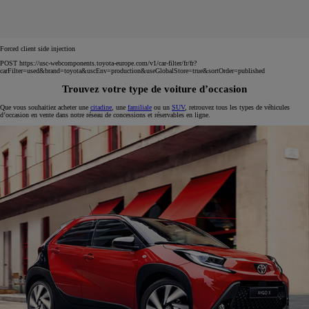
Forced client side injection
POST https://usc-webcomponents.toyota-europe.com/v1/car-filter/fr/fr?
carFilter=used&brand=toyota&uscEnv=production&useGlobalStore=true&sortOrder=published
Trouvez votre type de voiture d’occasion
Que vous souhaitiez acheter une
citadine
, une
familiale
ou un
SUV
, retrouvez tous les types de véhicules
d’occasion en vente dans notre réseau de concessions et réservables en ligne.