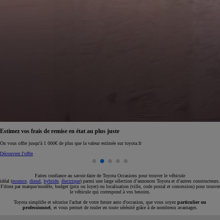
Réservez en ligne votre occasion pour 1€ seulement
Réservez en ligne
Faites confiance au savoir-faire de Toyota Occasions pour trouver le véhicule
idéal (
essence
,
diesel
,
hybride
,
électrique
) parmi une large sélection d’annonces Toyota et d’autres constructeurs.
Filtrez par marque/modèle, budget (prix ou loyer) ou localisation (ville, code postal et concession) pour trouver
le véhicule qui correspond à vos besoins.
Toyota simplifie et sécurise l'achat de votre future auto d'occasion, que vous soyez
particulier ou
professionnel
, et vous permet de rouler en toute sérénité grâce à de nombreux avantages.